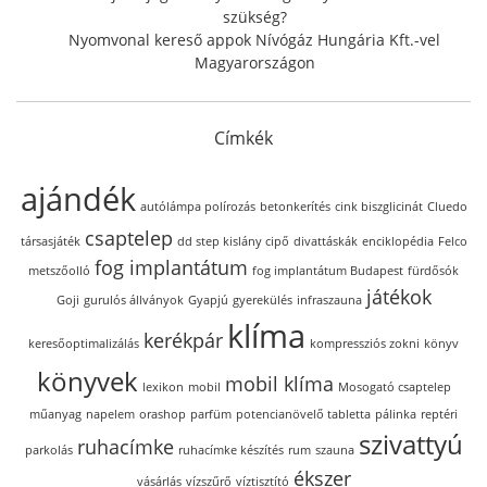
szükség?
Nyomvonal kereső appok Nívógáz Hungária Kft.-vel
Magyarországon
Címkék
ajándék
autólámpa polírozás
betonkerítés
cink biszglicinát
Cluedo
csaptelep
társasjáték
dd step kislány cipő
divattáskák
enciklopédia
Felco
fog implantátum
metszőolló
fog implantátum Budapest
fürdősók
játékok
Goji
gurulós állványok
Gyapjú
gyerekülés
infraszauna
klíma
kerékpár
keresőoptimalizálás
kompressziós zokni
könyv
könyvek
mobil klíma
lexikon
mobil
Mosogató csaptelep
műanyag
napelem
orashop
parfüm
potencianövelő tabletta
pálinka
reptéri
szivattyú
ruhacímke
parkolás
ruhacímke készítés
rum
szauna
ékszer
vásárlás
vízszűrő
víztisztító