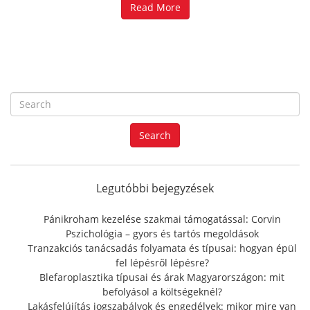
Read More
S
e
a
Search
r
c
h
f
Legutóbbi bejegyzések
o
r
Pánikroham kezelése szakmai támogatással: Corvin
:
Pszichológia – gyors és tartós megoldások
Tranzakciós tanácsadás folyamata és típusai: hogyan épül
fel lépésről lépésre?
Blefaroplasztika típusai és árak Magyarországon: mit
befolyásol a költségeknél?
Lakásfelújítás jogszabályok és engedélyek: mikor mire van