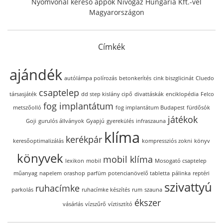
Nyomvonal kereső appok Nívógáz Hungária Kft.-vel
Magyarországon
Címkék
ajándék
autólámpa polírozás
betonkerítés
cink biszglicinát
Cluedo
csaptelep
társasjáték
dd step kislány cipő
divattáskák
enciklopédia
Felco
fog implantátum
metszőolló
fog implantátum Budapest
fürdősók
játékok
Goji
gurulós állványok
Gyapjú
gyerekülés
infraszauna
klíma
kerékpár
keresőoptimalizálás
kompressziós zokni
könyv
könyvek
mobil klíma
lexikon
mobil
Mosogató csaptelep
műanyag
napelem
orashop
parfüm
potencianövelő tabletta
pálinka
reptéri
szivattyú
ruhacímke
parkolás
ruhacímke készítés
rum
szauna
ékszer
vásárlás
vízszűrő
víztisztító