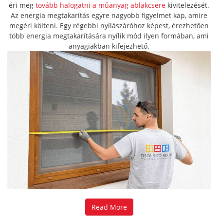
éri meg
tovább halogatni a műanyag ablakcsere
kivitelezését.
Az energia megtakarítás egyre nagyobb figyelmet kap, amire
megéri költeni. Egy régebbi nyílászáróhoz képest, érezhetően
több energia megtakarítására nyílik mód ilyen formában, ami
anyagiakban kifejezhető.
Read More