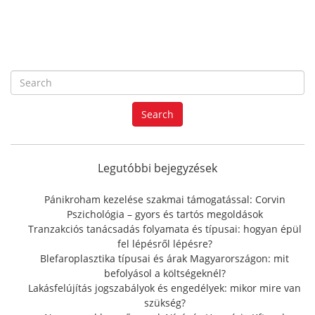
S
e
a
Search
r
c
h
f
Legutóbbi bejegyzések
o
r
Pánikroham kezelése szakmai támogatással: Corvin
:
Pszichológia – gyors és tartós megoldások
Tranzakciós tanácsadás folyamata és típusai: hogyan épül
fel lépésről lépésre?
Blefaroplasztika típusai és árak Magyarországon: mit
befolyásol a költségeknél?
Lakásfelújítás jogszabályok és engedélyek: mikor mire van
szükség?