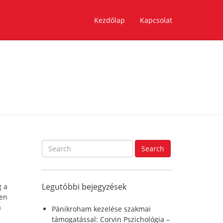
Kezdőlap
Kapcsolat
S
Search
e
a
r
Legutóbbi bejegyzések
g a
c
zen
h
a
f
Pánikroham kezelése szakmai
o
támogatással: Corvin Pszichológia –