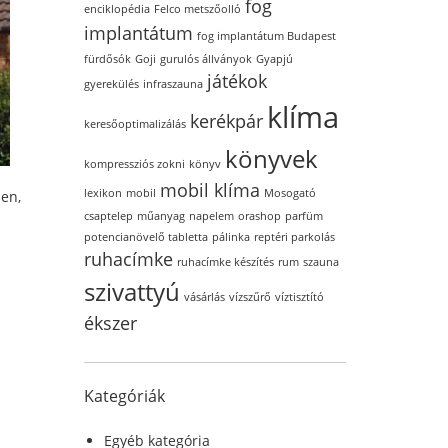
fog
enciklopédia
Felco metszőolló
implantátum
fog implantátum Budapest
fürdősók
Goji
gurulós állványok
Gyapjú
játékok
gyerekülés
infraszauna
klíma
kerékpár
keresőoptimalizálás
könyvek
kompressziós zokni
könyv
mobil klíma
lexikon
mobil
Mosogató
en,
csaptelep
műanyag
napelem
orashop
parfüm
potencianövelő tabletta
pálinka
reptéri parkolás
ruhacímke
ruhacímke készítés
rum
szauna
szivattyú
vásárlás
vízszűrő
víztisztító
ékszer
Kategóriák
Egyéb kategória