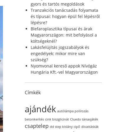
r
gyors és tartós megoldások
:
Tranzakciós tanácsadás folyamata
és típusai: hogyan épül fel lépésről
lépésre?
Blefaroplasztika típusai és árak
Magyarországon: mit befolyásol a
költségeknél?
Lakásfelújítás jogszabályok és
engedélyek: mikor mire van
szükség?
Nyomvonal kereső appok Nívógáz
Hungária Kft.-vel Magyarországon
Címkék
ajándék
autólámpa polírozás
betonkerítés
cink biszglicinát
Cluedo társasjáték
csaptelep
dd step kislány cipő
divattáskák