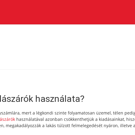
K
yílászárók használata?
nyszámlára, mert a légkondi szinte folyamatosan üzemel, télen pedi
ászárók
használatával azonban csökkenthetjük a kiadásainkat, his
n, megakadályozzák a lakás túlzott felmelegedését nyáron, illetve 