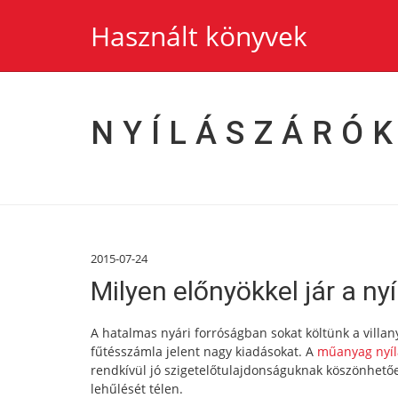
Használt könyvek
NYÍLÁSZÁRÓ
2015-07-24
Milyen előnyökkel jár a n
A hatalmas nyári forróságban sokat költünk a villa
fűtésszámla jelent nagy kiadásokat. A
műanyag nyíl
rendkívül jó szigetelőtulajdonságuknak köszönhetőe
lehűlését télen.