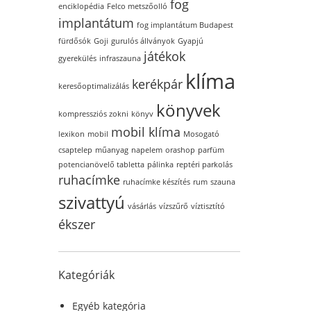
fog
enciklopédia
Felco metszőolló
implantátum
fog implantátum Budapest
fürdősók
Goji
gurulós állványok
Gyapjú
játékok
gyerekülés
infraszauna
klíma
kerékpár
keresőoptimalizálás
könyvek
kompressziós zokni
könyv
mobil klíma
lexikon
mobil
Mosogató
csaptelep
műanyag
napelem
orashop
parfüm
potencianövelő tabletta
pálinka
reptéri parkolás
ruhacímke
ruhacímke készítés
rum
szauna
szivattyú
vásárlás
vízszűrő
víztisztító
ékszer
Kategóriák
Egyéb kategória