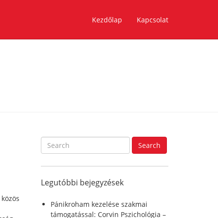
Kezdőlap
Kapcsolat
S
Search
e
a
r
Legutóbbi bejegyzések
c
h
 közös
f
Pánikroham kezelése szakmai
o
támogatással: Corvin Pszichológia –