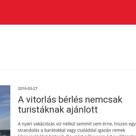
2016-03-27
A vitorlás bérlés nemcsak
turistáknak ajánlott
A nyári vakációzás víz nélkül semmit sem érne, hiszen egy
strandolás a barátokkal vagy családdal igazán remek