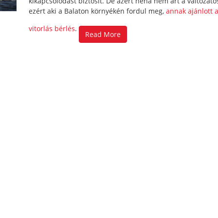
kikapcsolódást biztosít. De azért néha nem árt a változato
ezért aki a Balaton környékén fordul meg,
annak ajánlott 
vitorlás bérlés
.
Read More