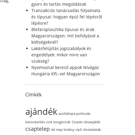
sság,
r
gyors és tartós megoldások
a
:
Tranzakciós tanácsadás folyamata
és típusai: hogyan épül fel lépésről
lépésre?
Blefaroplasztika típusai és árak
Magyarországon: mit befolyásol a
költségeknél?
Lakásfelújítás jogszabályok és
engedélyek: mikor mire van
szükség?
Nyomvonal kereső appok Nívógáz
Hungária Kft.-vel Magyarországon
Címkék
ajándék
autólámpa polírozás
betonkerítés
cink biszglicinát
Cluedo társasjáték
csaptelep
dd step kislány cipő
divattáskák