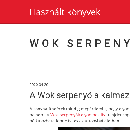
Használt könyvek
WOK SERPEN
2020-04-26
A Wok serpenyő alkalmaz
A konyhatündérek mindig megérdemlik, hogy olyan 
haladni. A
Wok serpenyők olyan pozitív
tulajdonság
nélkülözhetetlenné is teszik a konyhai életben.