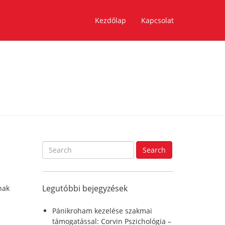
Kezdőlap
Kapcsolat
S
Search
e
a
r
Legutóbbi bejegyzések
nak
c
h
f
Pánikroham kezelése szakmai
o
támogatással: Corvin Pszichológia –