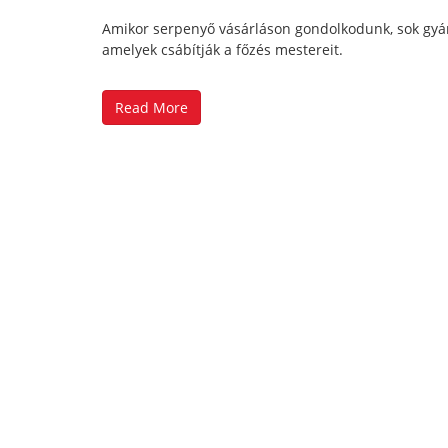
Amikor serpenyő vásárláson gondolkodunk, sok gyárt
amelyek csábítják a főzés mestereit.
Read More