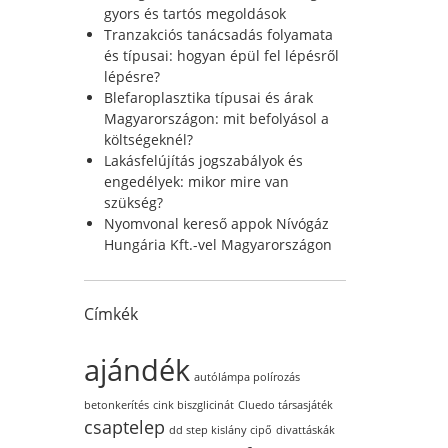
r
gyors és tartós megoldások
:
Tranzakciós tanácsadás folyamata
és típusai: hogyan épül fel lépésről
lépésre?
Blefaroplasztika típusai és árak
Magyarországon: mit befolyásol a
költségeknél?
Lakásfelújítás jogszabályok és
engedélyek: mikor mire van
szükség?
Nyomvonal kereső appok Nívógáz
Hungária Kft.-vel Magyarországon
Címkék
ajándék
autólámpa polírozás
betonkerítés
cink biszglicinát
Cluedo társasjáték
csaptelep
dd step kislány cipő
divattáskák