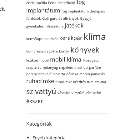
fog
enciklopédia
Felco metszőolló
ek,
implantátum
fog implantátum Budapest
fürdősók
Goji
gurulós állványok
Gyapjú
játékok
gyerekülés
infraszauna
klíma
kerékpár
keresőoptimalizálás
könyvek
kompressziós zokni
könyv
mobil klíma
lexikon
mobil
Mosogató
csaptelep
műanyag
napelem
orashop
parfüm
potencianövelő tabletta
pálinka
reptéri parkolás
ruhacímke
ruhacímke készítés
rum
szauna
szivattyú
vásárlás
vízszűrő
víztisztító
ékszer
Kategóriák
Egyéb kategória