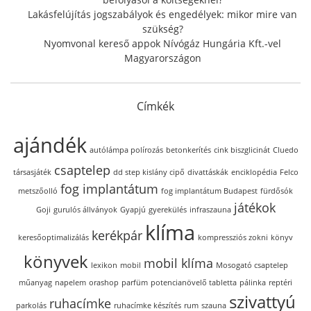
Lakásfelújítás jogszabályok és engedélyek: mikor mire van
szükség?
Nyomvonal kereső appok Nívógáz Hungária Kft.-vel
Magyarországon
Címkék
ajándék
autólámpa polírozás
betonkerítés
cink biszglicinát
Cluedo
csaptelep
társasjáték
dd step kislány cipő
divattáskák
enciklopédia
Felco
fog implantátum
metszőolló
fog implantátum Budapest
fürdősók
játékok
Goji
gurulós állványok
Gyapjú
gyerekülés
infraszauna
klíma
kerékpár
keresőoptimalizálás
kompressziós zokni
könyv
könyvek
mobil klíma
lexikon
mobil
Mosogató csaptelep
műanyag
napelem
orashop
parfüm
potencianövelő tabletta
pálinka
reptéri
szivattyú
ruhacímke
parkolás
ruhacímke készítés
rum
szauna