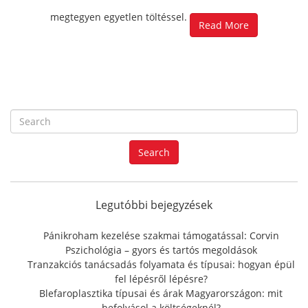
megtegyen egyetlen töltéssel.
Read More
S
e
a
Search
r
c
h
f
Legutóbbi bejegyzések
o
r
Pánikroham kezelése szakmai támogatással: Corvin
:
Pszichológia – gyors és tartós megoldások
Tranzakciós tanácsadás folyamata és típusai: hogyan épül
fel lépésről lépésre?
Blefaroplasztika típusai és árak Magyarországon: mit
befolyásol a költségeknél?