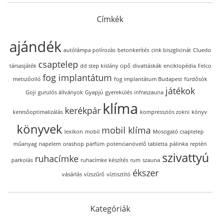
Címkék
ajándék
autólámpa polírozás
betonkerítés
cink biszglicinát
Cluedo
csaptelep
társasjáték
dd step kislány cipő
divattáskák
enciklopédia
Felco
fog implantátum
metszőolló
fog implantátum Budapest
fürdősók
játékok
Goji
gurulós állványok
Gyapjú
gyerekülés
infraszauna
klíma
kerékpár
keresőoptimalizálás
kompressziós zokni
könyv
könyvek
mobil klíma
lexikon
mobil
Mosogató csaptelep
műanyag
napelem
orashop
parfüm
potencianövelő tabletta
pálinka
reptéri
szivattyú
ruhacímke
parkolás
ruhacímke készítés
rum
szauna
ékszer
vásárlás
vízszűrő
víztisztító
Kategóriák