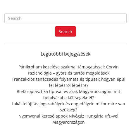
S
e
a
Search
r
c
h
f
Legutóbbi bejegyzések
o
r
Pánikroham kezelése szakmai támogatással: Corvin
:
Pszichológia – gyors és tartós megoldások
Tranzakciós tanácsadás folyamata és típusai: hogyan épül
fel lépésről lépésre?
Blefaroplasztika típusai és árak Magyarországon: mit
befolyásol a költségeknél?
Lakásfelújítás jogszabályok és engedélyek: mikor mire van
szükség?
Nyomvonal kereső appok Nívógáz Hungária Kft.-vel
Magyarországon