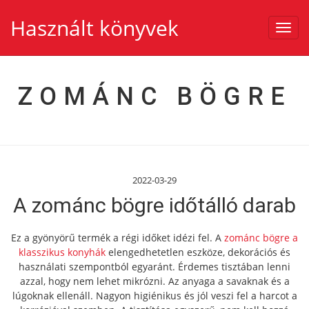
Használt könyvek
Toggl
navig
ZOMÁNC BÖGRE
2022-03-29
A zománc bögre időtálló darab
Ez a gyönyörű termék a régi időket idézi fel. A
zománc bögre a
klasszikus konyhák
elengedhetetlen eszköze, dekorációs és
használati szempontból egyaránt. Érdemes tisztában lenni
azzal, hogy nem lehet mikrózni. Az anyaga a savaknak és a
lúgoknak ellenáll. Nagyon higiénikus és jól veszi fel a harcot a