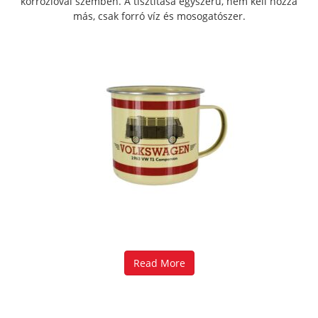
korrózióval szemben. A tisztítása egyszerű, nem kell hozzá
más, csak forró víz és mosogatószer.
Read More