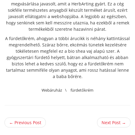
megvásárlása javasolt, amit a HerbArting gyárt. Ez a cég
sokféle természetes anyagból készült terméket árusít, ezért
javasolt ellátogatni a webshopjába.
A legjobb az egészben,
hogy senkinek sem kell messzire utaznia, ha ezekből a remek
termékekből szeretne hazavinni párat.
A fürdetőkrém, ahogyan a többi árucikk is néhány kattintással
megrendelhető. Száraz bőrre, ekcémás tünetek kezelésére
tökéletesen megfelel ez a bio shea vaj alapú szer. A
gyógyszertári fürdető helyett, bátran alkalmazható és abban
biztos lehet a kedves szülő, hogy ez a fürdetőkrém nem
tartalmaz semmiféle olyan anyagot, ami rossz hatással lenne
a baba bőrére.
Webáruház
\
fürdetőkrém
← Previous Post
Next Post →