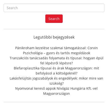
S
e
a
Search
r
c
h
f
Legutóbbi bejegyzések
o
r
Pánikroham kezelése szakmai támogatással: Corvin
:
Pszichológia – gyors és tartós megoldások
Tranzakciós tanácsadás folyamata és típusai: hogyan épül
fel lépésről lépésre?
Blefaroplasztika típusai és árak Magyarországon: mit
befolyásol a költségeknél?
Lakásfelújítás jogszabályok és engedélyek: mikor mire van
szükség?
Nyomvonal kereső appok Nívógáz Hungária Kft.-vel
Magyarországon