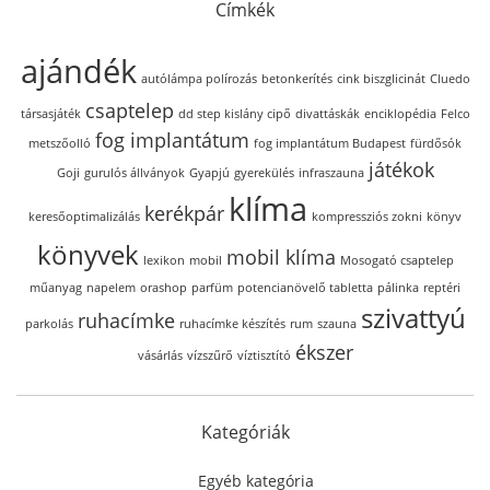
Címkék
ajándék
autólámpa polírozás
betonkerítés
cink biszglicinát
Cluedo
csaptelep
társasjáték
dd step kislány cipő
divattáskák
enciklopédia
Felco
fog implantátum
metszőolló
fog implantátum Budapest
fürdősók
játékok
Goji
gurulós állványok
Gyapjú
gyerekülés
infraszauna
klíma
kerékpár
keresőoptimalizálás
kompressziós zokni
könyv
könyvek
mobil klíma
lexikon
mobil
Mosogató csaptelep
műanyag
napelem
orashop
parfüm
potencianövelő tabletta
pálinka
reptéri
szivattyú
ruhacímke
parkolás
ruhacímke készítés
rum
szauna
ékszer
vásárlás
vízszűrő
víztisztító
Kategóriák
Egyéb kategória