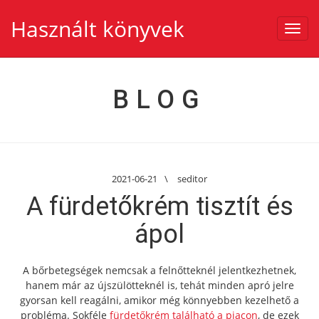
Használt könyvek
Toggl
navig
BLOG
2021-06-21
\
seditor
A fürdetőkrém tisztít és
ápol
A bőrbetegségek nemcsak a felnőtteknél jelentkezhetnek,
hanem már az újszülötteknél is, tehát minden apró jelre
gyorsan kell reagálni, amikor még könnyebben kezelhető a
probléma. Sokféle
fürdetőkrém található a piacon
, de ezek