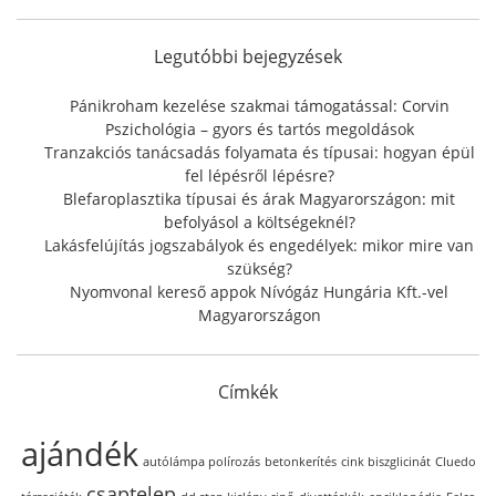
c
h
f
Legutóbbi bejegyzések
o
r
Pánikroham kezelése szakmai támogatással: Corvin
:
Pszichológia – gyors és tartós megoldások
Tranzakciós tanácsadás folyamata és típusai: hogyan épül
fel lépésről lépésre?
Blefaroplasztika típusai és árak Magyarországon: mit
befolyásol a költségeknél?
Lakásfelújítás jogszabályok és engedélyek: mikor mire van
szükség?
Nyomvonal kereső appok Nívógáz Hungária Kft.-vel
Magyarországon
Címkék
ajándék
autólámpa polírozás
betonkerítés
cink biszglicinát
Cluedo
csaptelep