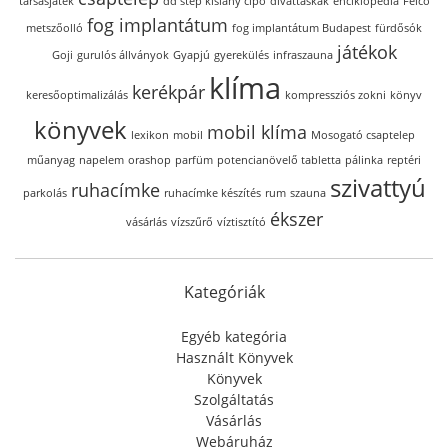
társasjáték
dd step kislány cipő
divattáskák
enciklopédia
Felco
fog implantátum
metszőolló
fog implantátum Budapest
fürdősók
játékok
Goji
gurulós állványok
Gyapjú
gyerekülés
infraszauna
klíma
kerékpár
keresőoptimalizálás
kompressziós zokni
könyv
könyvek
mobil klíma
lexikon
mobil
Mosogató csaptelep
műanyag
napelem
orashop
parfüm
potencianövelő tabletta
pálinka
reptéri
szivattyú
ruhacímke
parkolás
ruhacímke készítés
rum
szauna
ékszer
vásárlás
vízszűrő
víztisztító
Kategóriák
Egyéb kategória
Használt Könyvek
Könyvek
Szolgáltatás
Vásárlás
Webáruház