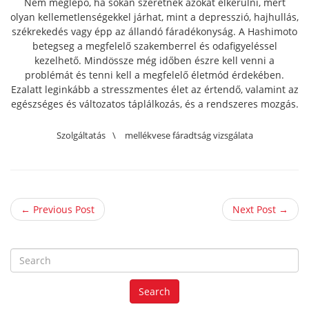
Nem meglepő, ha sokan szeretnék azokat elkerülni, mert
olyan kellemetlenségekkel járhat, mint a depresszió, hajhullás,
székrekedés vagy épp az állandó fáradékonyság. A Hashimoto
betegseg a megfelelő szakemberrel és odafigyeléssel
kezelhető. Mindössze még időben észre kell venni a
problémát és tenni kell a megfelelő életmód érdekében.
Ezalatt leginkább a stresszmentes élet az értendő, valamint az
egészséges és változatos táplálkozás, és a rendszeres mozgás.
Szolgáltatás
\
mellékvese fáradtság vizsgálata
← Previous Post
Next Post →
S
e
a
Search
r