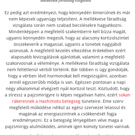
Mellékvese fáradtság vizsgálata
Ez pedig azt eredményezi, hogy könnyedén kimerülnek és már
nem képesek ugyanúgy teljesíteni. A mellékvese fáradtság
vizsgálata során nem szabad becslésekre hagyatkozni.
Mindenképpen a megfelelő szakemberre kell bízza magát,
ugyanis könnyedén megesik, hogy az alacsony kortizolszintet
összekeverik a magassal, ugyanis a tünetek nagyjából
azonosak. A megfelelő kezelés elkezdése érdekében ezért
alaposabb kivizsgálások ajánlottak, valamint a megfelelő
szakorvosnak a véleménye. A mellékvese fáradtság vizsgálata
nem feltétlenül vérből történik.
Bár többen is úgy gondolják,
hogy a vérben lévő hormonokat kell megvizsgálni, azonban
ennél egyszerűbb módja is van. Egészen pontosan a napi
négy alkalommal elvégzett nyál-kortizol teszt. Köztudott, hogy
a stressz a pajzsmirigyre is képes negatívan hatni, ezért
sokan
rákeresnek a Hashimoto betegseg
tüneteire. Eme szerv
megfelelő működése nélkül az egész szervezet lelassul és
magának az energiaszintnek a csökkenését fogja
eredményezni. Ez a betegség lényegében véve maga a
pajzsmirigy alulműködés, aminek igen komoly tünetei vannak.