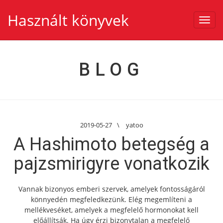
Használt könyvek
Toggl
navig
BLOG
2019-05-27
\
yatoo
A Hashimoto betegség a
pajzsmirigyre vonatkozik
Vannak bizonyos emberi szervek, amelyek fontosságáról
könnyedén megfeledkezünk. Elég megemlíteni a
mellékveséket, amelyek a megfelelő hormonokat kell
előállítsák. Ha úgy érzi bizonytalan a megfelelő