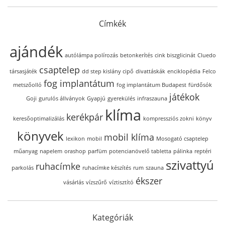
Címkék
ajándék
autólámpa polírozás
betonkerítés
cink biszglicinát
Cluedo
csaptelep
társasjáték
dd step kislány cipő
divattáskák
enciklopédia
Felco
fog implantátum
metszőolló
fog implantátum Budapest
fürdősók
játékok
Goji
gurulós állványok
Gyapjú
gyerekülés
infraszauna
klíma
kerékpár
keresőoptimalizálás
kompressziós zokni
könyv
könyvek
mobil klíma
lexikon
mobil
Mosogató csaptelep
műanyag
napelem
orashop
parfüm
potencianövelő tabletta
pálinka
reptéri
szivattyú
ruhacímke
parkolás
ruhacímke készítés
rum
szauna
ékszer
vásárlás
vízszűrő
víztisztító
Kategóriák