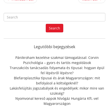
S
e
a
Search
r
c
h
f
Legutóbbi bejegyzések
o
r
Pánikroham kezelése szakmai támogatással: Corvin
:
Pszichológia – gyors és tartós megoldások
Tranzakciós tanácsadás folyamata és típusai: hogyan épül
fel lépésről lépésre?
Blefaroplasztika típusai és árak Magyarországon: mit
befolyásol a költségeknél?
Lakásfelújítás jogszabályok és engedélyek: mikor mire van
szükség?
Nyomvonal kereső appok Nívógáz Hungária Kft.-vel
Magyarországon