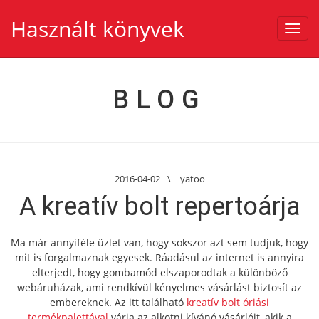
Használt könyvek
Toggl
navig
BLOG
2016-04-02
\
yatoo
A kreatív bolt repertoárja
Ma már annyiféle üzlet van, hogy sokszor azt sem tudjuk, hogy
mit is forgalmaznak egyesek. Ráadásul az internet is annyira
elterjedt, hogy gombamód elszaporodtak a különböző
webáruházak, ami rendkívül kényelmes vásárlást biztosít az
embereknek. Az itt található
kreatív bolt óriási
termékpalettával
várja az alkotni kívánó vásárlóit, akik a