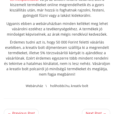
kiszemelt termékeket online megrendelhetik és a gyors
kiszállítás után, már hozzá is foghatnak rajzolni, festeni,
gyöngyöt fűzni vagy a lakást kidekorálni.
Ugyanis ebben a webáruházban minden kelléket meg lehet
vásárolni ezekhez a tevékenységekhez. A termékek jó
minőséget képviselnek, az árak mégis rendkívül kedvezőek.
Érdemes tudni azt is, hogy 50 000 Forint feletti vásárlás
esetében, a kreatív bolt díjmentesen szállítja ki a megrendelt
termékeket, illetve 5% törzsvásárlói kártyát is ajándékoz a
vásárlónak. Ezért érdemes egyszerre több mindent rendelni
és tekintve a hatalmas kínálatot, nem is lesz nehéz. Vásároljon
a kreatív bolt polcairól jó minőségű termékeket és meglátja,
nem fogja megbánni!
Webáruház
\
holihobbi.hu
,
kreatív bolt
← Previous Post
Next Post →