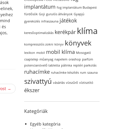
rások
implantátum
fog implantátum Budapest
elinek,
nyeihez
fürdősók
Goji
gurulós állványok
Gyapjú
játékok
b mind
gyerekülés
infraszauna
i és
klíma
kerékpár
jos,
keresőoptimalizálás
könyvek
kompressziós zokni
könyv
mobil klíma
lexikon
mobil
Mosogató
csaptelep
műanyag
napelem
orashop
parfüm
potencianövelő tabletta
pálinka
reptéri parkolás
ruhacímke
ruhacímke készítés
rum
szauna
szivattyú
vásárlás
vízszűrő
víztisztító
Post →
ékszer
Kategóriák
Egyéb kategória