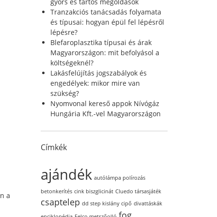
r
gyors és tartós megoldások
:
Tranzakciós tanácsadás folyamata
és típusai: hogyan épül fel lépésről
lépésre?
Blefaroplasztika típusai és árak
Magyarországon: mit befolyásol a
költségeknél?
Lakásfelújítás jogszabályok és
engedélyek: mikor mire van
szükség?
Nyomvonal kereső appok Nívógáz
Hungária Kft.-vel Magyarországon
Címkék
ajándék
autólámpa polírozás
betonkerítés
cink biszglicinát
Cluedo társasjáték
en a
csaptelep
dd step kislány cipő
divattáskák
fog
enciklopédia
Felco metszőolló