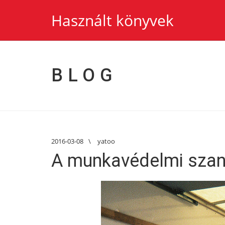
Használt könyvek
BLOG
2016-03-08
\
yatoo
A munkavédelmi szand