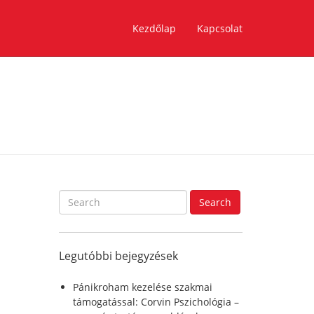
Kezdőlap
Kapcsolat
S
Search
e
a
r
Legutóbbi bejegyzések
c
h
f
Pánikroham kezelése szakmai
o
támogatással: Corvin Pszichológia –