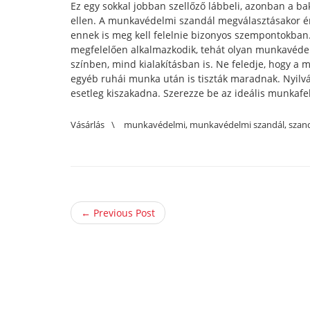
Ez egy sokkal jobban szellőző lábbeli, azonban a 
ellen. A munkavédelmi szandál megválasztásakor é
ennek is meg kell felelnie bizonyos szempontokban.
megfelelően alkalmazkodik, tehát olyan munkavédelm
színben, mind kialakításban is. Ne feledje, hogy a 
egyéb ruhái munka után is tiszták maradnak. Nyilván
esetleg kiszakadna. Szerezze be az ideális munkafe
Vásárlás
\
munkavédelmi
,
munkavédelmi szandál
,
szan
← Previous Post