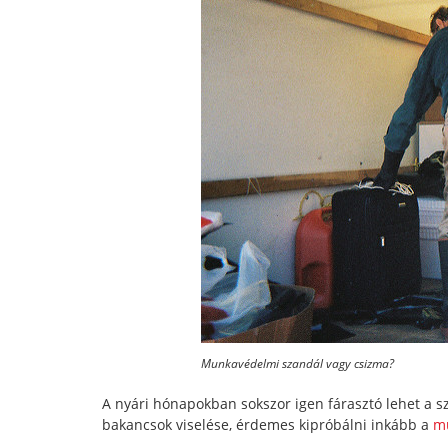
Munkavédelmi szandál vagy csizma?
A nyári hónapokban sokszor igen fárasztó lehet a s
bakancsok viselése, érdemes kipróbálni inkább a
mu