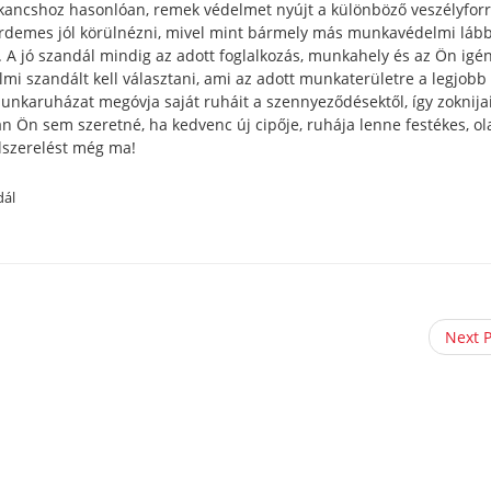
bakancshoz hasonlóan, remek védelmet nyújt a különböző veszélyfor
rdemes jól körülnézni, mivel mint bármely más munkavédelmi lább
 A jó szandál mindig az adott foglalkozás, munkahely és az Ön igé
i szandált kell választani, ami az adott munkaterületre a legjob
munkaruházat megóvja saját ruháit a szennyeződésektől, így zoknija
 Ön sem szeretné, ha kedvenc új cipője, ruhája lenne festékes, ola
lszerelést még ma!
dál
Next 