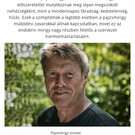
előszeretettel mutatkoznak meg olyan megszokott
nehézségként, mint a mindennapos fáradság, kedvtelenség,
hízás. Ezek a szimptómák a legtöbb esetben a pajzsmirigy
működési zavarokkal állnak kapcsolatban, mivel ez az
endokrin mirigy nagy részben felelős a szervezet
hormonháztartásáért.
Pajzsmirigy tünetei