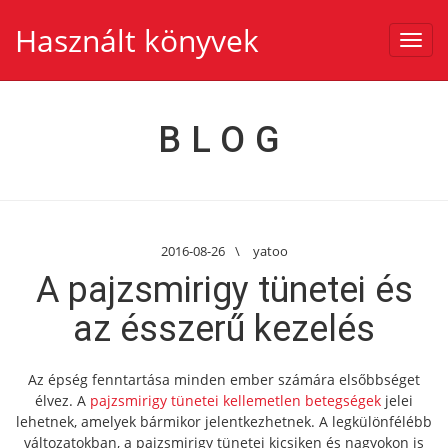
Használt könyvek
Toggl
navig
BLOG
2016-08-26
\
yatoo
A pajzsmirigy tünetei és
az ésszerű kezelés
Az épség fenntartása minden ember számára elsőbbséget
élvez. A
pajzsmirigy tünetei kellemetlen betegségek
jelei
lehetnek, amelyek bármikor jelentkezhetnek. A legkülönfélébb
változatokban, a pajzsmirigy tünetei kicsiken és nagyokon is