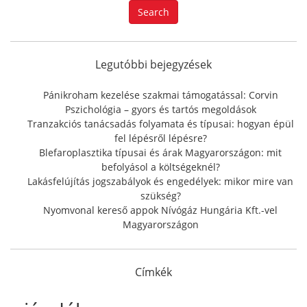
a
Search
r
c
h
f
Legutóbbi bejegyzések
o
r
Pánikroham kezelése szakmai támogatással: Corvin
:
Pszichológia – gyors és tartós megoldások
Tranzakciós tanácsadás folyamata és típusai: hogyan épül
fel lépésről lépésre?
Blefaroplasztika típusai és árak Magyarországon: mit
befolyásol a költségeknél?
Lakásfelújítás jogszabályok és engedélyek: mikor mire van
szükség?
Nyomvonal kereső appok Nívógáz Hungária Kft.-vel
Magyarországon
Címkék