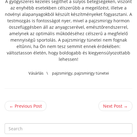
A gyógyszeres kezelés segíthet a súlyos betegségeken, viszont
az enyhébb esetekben célszerűbb a megelőzést, illetve a
növényi alapanyagokból készült készítményeket fogyasztani. A
testmozgás is fontosságot nyer, mivel a pajzsmirigy hormon
összefüggésben áll az anyagcserével, emésztőrendszerrel,
amelynek az optimális működéséhez célszerű a megfelelő
mennyiségű sportolás. A pajzsmirigy tünetei nem fognak
eltűnni, ha Ön nem tesz semmit ennek érdekében:
változtasson életén, hogy boldogabb és kiegyensúlyozottabb
lehessen!
Vásárlás
\
pajzsmirigy
,
pajzsmirigy tünetei
← Previous Post
Next Post →
S
e