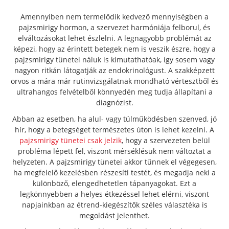
Amennyiben nem termelődik kedvező mennyiségben a
pajzsmirigy hormon, a szervezet harmóniája felborul, és
elváltozásokat lehet észlelni. A legnagyobb problémát az
képezi, hogy az érintett betegek nem is veszik észre, hogy a
pajzsmirigy tünetei náluk is kimutathatóak, így sosem vagy
nagyon ritkán látogatják az endokrinológust. A szakképzett
orvos a mára már rutinvizsgálatnak mondható vértesztből és
ultrahangos felvételből könnyedén meg tudja állapítani a
diagnózist.
Abban az esetben, ha alul- vagy túlműködésben szenved, jó
hír, hogy a betegséget természetes úton is lehet kezelni. A
pajzsmirigy tünetei csak jelzik
, hogy a szervezeten belül
probléma lépett fel, viszont mérséklésük nem változtat a
helyzeten. A pajzsmirigy tünetei akkor tűnnek el végegesen,
ha megfelelő kezelésben részesíti testét, és megadja neki a
különböző, elengedhetetlen tápanyagokat. Ezt a
legkönnyebben a helyes étkezéssel lehet elérni, viszont
napjainkban az étrend-kiegészítők széles választéka is
megoldást jelenthet.