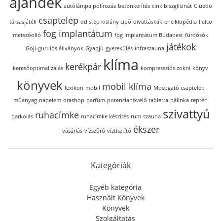
ajándék
autólámpa polírozás
betonkerítés
cink biszglicinát
Cluedo
csaptelep
társasjáték
dd step kislány cipő
divattáskák
enciklopédia
Felco
fog implantátum
metszőolló
fog implantátum Budapest
fürdősók
játékok
Goji
gurulós állványok
Gyapjú
gyerekülés
infraszauna
klíma
kerékpár
keresőoptimalizálás
kompressziós zokni
könyv
könyvek
mobil klíma
lexikon
mobil
Mosogató csaptelep
műanyag
napelem
orashop
parfüm
potencianövelő tabletta
pálinka
reptéri
szivattyú
ruhacímke
parkolás
ruhacímke készítés
rum
szauna
ékszer
vásárlás
vízszűrő
víztisztító
Kategóriák
Egyéb kategória
Használt Könyvek
Könyvek
Szolgáltatás