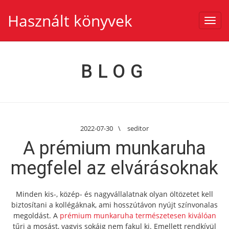
Használt könyvek
Toggl
navig
BLOG
2022-07-30
\
seditor
A prémium munkaruha
megfelel az elvárásoknak
Minden kis-, közép- és nagyvállalatnak olyan öltözetet kell
biztosítani a kollégáknak, ami hosszútávon nyújt színvonalas
megoldást. A
prémium munkaruha természetesen kiválóan
tűri a mosást, vagyis sokáig nem fakul ki. Emellett rendkívül