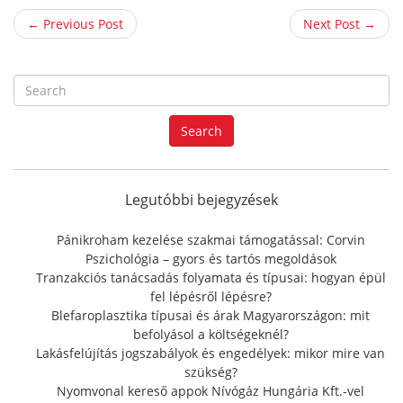
← Previous Post
Next Post →
S
e
a
Search
r
c
h
f
Legutóbbi bejegyzések
o
r
Pánikroham kezelése szakmai támogatással: Corvin
:
Pszichológia – gyors és tartós megoldások
Tranzakciós tanácsadás folyamata és típusai: hogyan épül
fel lépésről lépésre?
Blefaroplasztika típusai és árak Magyarországon: mit
befolyásol a költségeknél?
Lakásfelújítás jogszabályok és engedélyek: mikor mire van
szükség?
Nyomvonal kereső appok Nívógáz Hungária Kft.-vel