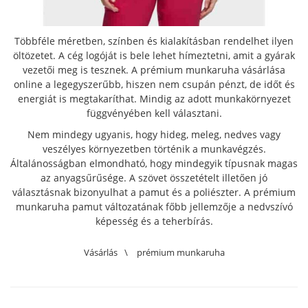
Többféle méretben, színben és kialakításban rendelhet ilyen
öltözetet. A cég logóját is bele lehet hímeztetni, amit a gyárak
vezetői meg is tesznek. A prémium munkaruha vásárlása
online a legegyszerűbb, hiszen nem csupán pénzt, de időt és
energiát is megtakaríthat. Mindig az adott munkakörnyezet
függvényében kell választani.
Nem mindegy ugyanis, hogy hideg, meleg, nedves vagy
veszélyes környezetben történik a munkavégzés.
Általánosságban elmondható, hogy mindegyik típusnak magas
az anyagsűrűsége. A szövet összetételt illetően jó
választásnak bizonyulhat a pamut és a poliészter. A prémium
munkaruha pamut változatának főbb jellemzője a nedvszívó
képesség és a teherbírás.
Vásárlás
\
prémium munkaruha