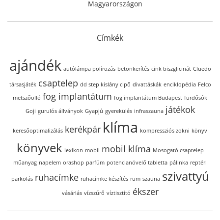
Magyarországon
Címkék
ajándék
autólámpa polírozás
betonkerítés
cink biszglicinát
Cluedo
csaptelep
társasjáték
dd step kislány cipő
divattáskák
enciklopédia
Felco
fog implantátum
metszőolló
fog implantátum Budapest
fürdősók
játékok
Goji
gurulós állványok
Gyapjú
gyerekülés
infraszauna
klíma
kerékpár
keresőoptimalizálás
kompressziós zokni
könyv
könyvek
mobil klíma
lexikon
mobil
Mosogató csaptelep
műanyag
napelem
orashop
parfüm
potencianövelő tabletta
pálinka
reptéri
szivattyú
ruhacímke
parkolás
ruhacímke készítés
rum
szauna
ékszer
vásárlás
vízszűrő
víztisztító