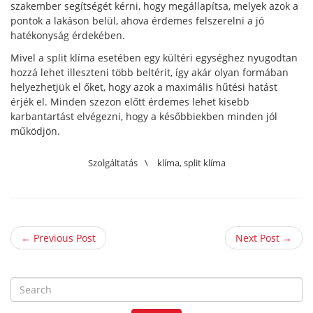
szakember segítségét kérni, hogy megállapítsa, melyek azok a
pontok a lakáson belül, ahova érdemes felszerelni a jó
hatékonyság érdekében.
Mivel a split klíma esetében egy kültéri egységhez nyugodtan
hozzá lehet illeszteni több beltérit, így akár olyan formában
helyezhetjük el őket, hogy azok a maximális hűtési hatást
érjék el. Minden szezon előtt érdemes lehet kisebb
karbantartást elvégezni, hogy a későbbiekben minden jól
működjön.
Szolgáltatás
\
klíma
,
split klíma
← Previous Post
Next Post →
S
e