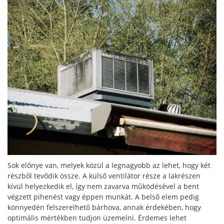
Sok előnye van, melyek közül a legnagyobb az lehet, hogy két
részből tevődik össze. A külső ventilátor része a lakrészen
kívül helyezkedik el, így nem zavarva működésével a bent
végzett pihenést vagy éppen munkát. A belső elem pedig
könnyedén felszerelhető bárhova, annak érdekében, hogy
optimális mértékben tudjon üzemelni. Érdemes lehet