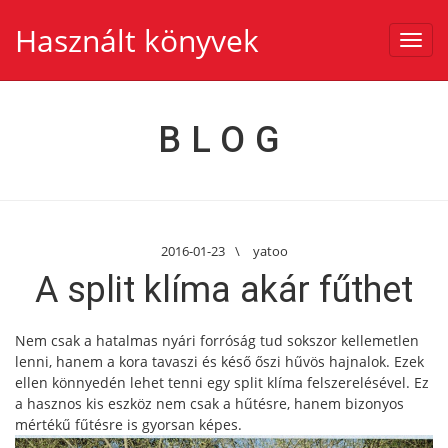
Használt könyvek
Toggl
navig
BLOG
2016-01-23
\
yatoo
A split klíma akár fűthet
Nem csak a hatalmas nyári forróság tud sokszor kellemetlen
lenni, hanem a kora tavaszi és késő őszi hűvös hajnalok. Ezek
ellen könnyedén lehet tenni egy split klíma felszerelésével. Ez
a hasznos kis eszköz nem csak a hűtésre, hanem bizonyos
mértékű fűtésre is gyorsan képes.