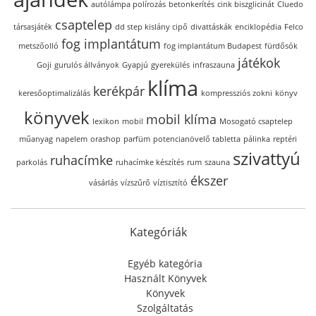
autólámpa polírozás
betonkerítés
cink biszglicinát
Cluedo
csaptelep
társasjáték
dd step kislány cipő
divattáskák
enciklopédia
Felco
fog implantátum
metszőolló
fog implantátum Budapest
fürdősók
játékok
Goji
gurulós állványok
Gyapjú
gyerekülés
infraszauna
klíma
kerékpár
keresőoptimalizálás
kompressziós zokni
könyv
könyvek
mobil klíma
lexikon
mobil
Mosogató csaptelep
műanyag
napelem
orashop
parfüm
potencianövelő tabletta
pálinka
reptéri
szivattyú
ruhacímke
parkolás
ruhacímke készítés
rum
szauna
ékszer
vásárlás
vízszűrő
víztisztító
Kategóriák
Egyéb kategória
Használt Könyvek
Könyvek
Szolgáltatás