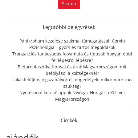
a
Search
r
c
h
f
Legutóbbi bejegyzések
o
r
Pánikroham kezelése szakmai támogatással: Corvin
:
Pszichológia – gyors és tartós megoldások
Tranzakciós tanácsadás folyamata és típusai: hogyan épül
fel lépésről lépésre?
Blefaroplasztika típusai és árak Magyarországon: mit
befolyásol a költségeknél?
Lakásfelújítás jogszabályok és engedélyek: mikor mire van
szükség?
Nyomvonal kereső appok Nívógáz Hungária Kft.-vel
Magyarországon
Címkék
ajándék