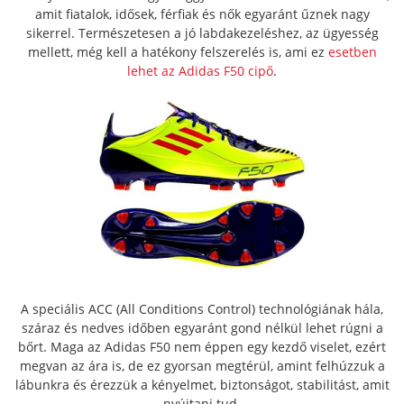
amit fiatalok, idősek, férfiak és nők egyaránt űznek nagy
sikerrel. Természetesen a jó labdakezeléshez, az ügyesség
mellett, még kell a hatékony felszerelés is, ami ez
esetben
lehet az Adidas F50 cipő
.
A speciális ACC (All Conditions Control) technológiának hála,
száraz és nedves időben egyaránt gond nélkül lehet rúgni a
bőrt. Maga az Adidas F50 nem éppen egy kezdő viselet, ezért
megvan az ára is, de ez gyorsan megtérül, amint felhúzzuk a
lábunkra és érezzük a kényelmet, biztonságot, stabilitást, amit
nyújtani tud.