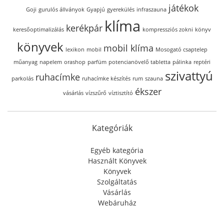
játékok
Goji
gurulós állványok
Gyapjú
gyerekülés
infraszauna
klíma
kerékpár
keresőoptimalizálás
kompressziós zokni
könyv
könyvek
mobil klíma
lexikon
mobil
Mosogató csaptelep
műanyag
napelem
orashop
parfüm
potencianövelő tabletta
pálinka
reptéri
szivattyú
ruhacímke
parkolás
ruhacímke készítés
rum
szauna
ékszer
vásárlás
vízszűrő
víztisztító
Kategóriák
Egyéb kategória
Használt Könyvek
Könyvek
Szolgáltatás
Vásárlás
Webáruház