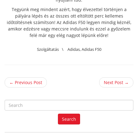
Tegyünk meg mindent azért, hogy élvezettel történjen a
pályára lépés és az összes ott eltöltött perc kellemes
időtöltésnek számítson! Az Adidas F50 legyen mindig kéznél,
amikor edzésre vagy meccsre indulunk és ezzel a győzelem
felé már egy elég nagyot lépünk előre!
Szolgáltatás
\
Adidas
,
Adidas F50
← Previous Post
Next Post →
S
e
a
Search
r
c
h