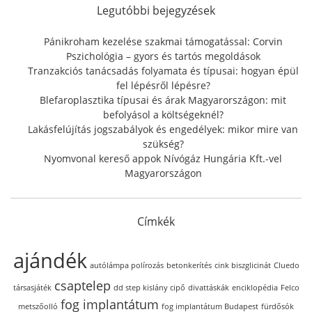
f
Legutóbbi bejegyzések
o
r
Pánikroham kezelése szakmai támogatással: Corvin
:
Pszichológia – gyors és tartós megoldások
Tranzakciós tanácsadás folyamata és típusai: hogyan épül
fel lépésről lépésre?
Blefaroplasztika típusai és árak Magyarországon: mit
befolyásol a költségeknél?
Lakásfelújítás jogszabályok és engedélyek: mikor mire van
szükség?
Nyomvonal kereső appok Nívógáz Hungária Kft.-vel
Magyarországon
Címkék
ajándék
autólámpa polírozás
betonkerítés
cink biszglicinát
Cluedo
csaptelep
társasjáték
dd step kislány cipő
divattáskák
enciklopédia
Felco
fog implantátum
metszőolló
fog implantátum Budapest
fürdősók