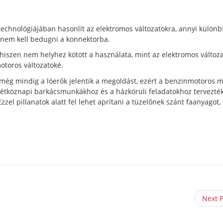
technológiájában hasonlít az elektromos változatokra, annyi különb
 nem kell bedugni a konnektorba.
 hiszen nem helyhez kötött a használata, mint az elektromos változ
otoros változatoké.
ég mindig a lóerők jelentik a megoldást, ezért a benzinmotoros m
étköznapi barkácsmunkákhoz és a házkörüli feladatokhoz tervezték
l pillanatok alatt fel lehet aprítani a tüzelőnek szánt faanyagot,
Next 