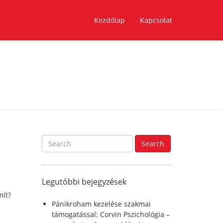
Kezdőlap
Kapcsolat
S
Search
e
a
r
Legutóbbi bejegyzések
c
h
mít?
f
Pánikroham kezelése szakmai
o
támogatással: Corvin Pszichológia –