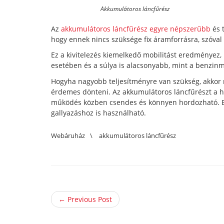
Akkumulátoros láncfűrész
Az
akkumulátoros láncfűrész egyre népszerűbb
és 
hogy ennek nincs szüksége fix áramforrásra, szóval
Ez a kivitelezés kiemelkedő mobilitást eredményez,
esetében és a súlya is alacsonyabb, mint a benzinm
Hogyha nagyobb teljesítményre van szükség, akkor m
érdemes dönteni. Az akkumulátoros láncfűrészt a h
működés közben csendes és könnyen hordozható. Ezze
gallyazáshoz is használható.
Webáruház
\
akkumulátoros láncfűrész
← Previous Post