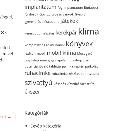
implantátum
fog implantátum Budapest
fürdősók
Goji
gurulós állványok
Gyapjú
séggel,
játékok
gyerekülés
infraszauna
klíma
kerékpár
atok
keresőoptimalizálás
könyvek
kompressziós zokni
könyv
ellett
mobil klíma
, mivel
lexikon
mobil
Mosogató
 de
csaptelep
műanyag
napelem
orashop
parfüm
potencianövelő tabletta
pálinka
reptéri parkolás
ruhacímke
ruhacímke készítés
rum
szauna
szivattyú
vásárlás
vízszűrő
víztisztító
ékszer
Kategóriák
Post →
Egyéb kategória