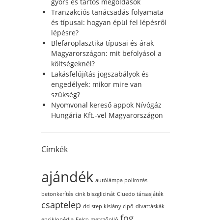
r
gyors és tartós megoldások
:
Tranzakciós tanácsadás folyamata
és típusai: hogyan épül fel lépésről
lépésre?
Blefaroplasztika típusai és árak
Magyarországon: mit befolyásol a
költségeknél?
Lakásfelújítás jogszabályok és
engedélyek: mikor mire van
szükség?
Nyomvonal kereső appok Nívógáz
Hungária Kft.-vel Magyarországon
Címkék
ajándék
autólámpa polírozás
betonkerítés
cink biszglicinát
Cluedo társasjáték
csaptelep
dd step kislány cipő
divattáskák
fog
enciklopédia
Felco metszőolló