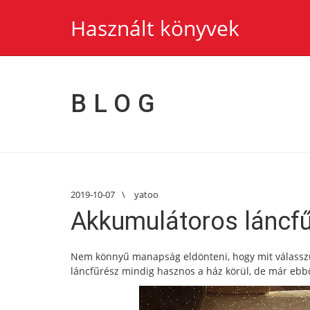
Használt könyvek
BLOG
2019-10-07
\
yatoo
Akkumulátoros láncf
Nem könnyű manapság eldönteni, hogy mit válassz
láncfűrész mindig hasznos a ház körül, de már ebből