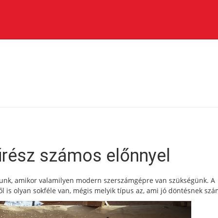
űrész számos előnnyel
unk, amikor valamilyen modern szerszámgépre van szükségünk. A
 is olyan sokféle van, mégis melyik típus az, ami jó döntésnek szá