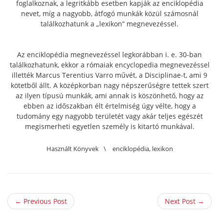
foglalkoznak, a legritkább esetben kapják az enciklopédia
nevet, míg a nagyobb, átfogó munkák közül számosnál
találkozhatunk a „lexikon” megnevezéssel.
Az enciklopédia megnevezéssel legkorábban i. e. 30-ban
találkozhatunk, ekkor a rómaiak encyclopedia megnevezéssel
illették Marcus Terentius Varro művét, a Disciplinae-t, ami 9
kötetből állt. A középkorban nagy népszerűségre tettek szert
az ilyen típusú munkák, ami annak is köszönhető, hogy az
ebben az időszakban élt értelmiség úgy vélte, hogy a
tudomány egy nagyobb területét vagy akár teljes egészét
megismerheti egyetlen személy is kitartó munkával.
Használt Könyvek
\
enciklopédia
,
lexikon
← Previous Post
Next Post →