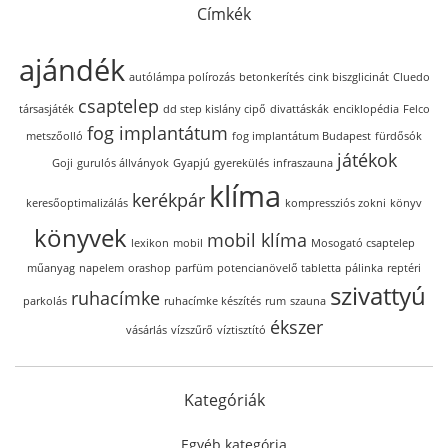
Címkék
ajándék
autólámpa polírozás
betonkerítés
cink biszglicinát
Cluedo
csaptelep
társasjáték
dd step kislány cipő
divattáskák
enciklopédia
Felco
fog implantátum
metszőolló
fog implantátum Budapest
fürdősók
játékok
Goji
gurulós állványok
Gyapjú
gyerekülés
infraszauna
klíma
kerékpár
keresőoptimalizálás
kompressziós zokni
könyv
könyvek
mobil klíma
lexikon
mobil
Mosogató csaptelep
műanyag
napelem
orashop
parfüm
potencianövelő tabletta
pálinka
reptéri
szivattyú
ruhacímke
parkolás
ruhacímke készítés
rum
szauna
ékszer
vásárlás
vízszűrő
víztisztító
Kategóriák
Egyéb kategória