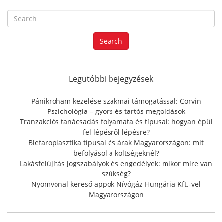
S
e
a
Search
r
c
h
f
Legutóbbi bejegyzések
o
r
Pánikroham kezelése szakmai támogatással: Corvin
:
Pszichológia – gyors és tartós megoldások
Tranzakciós tanácsadás folyamata és típusai: hogyan épül
fel lépésről lépésre?
Blefaroplasztika típusai és árak Magyarországon: mit
befolyásol a költségeknél?
Lakásfelújítás jogszabályok és engedélyek: mikor mire van
szükség?
Nyomvonal kereső appok Nívógáz Hungária Kft.-vel
Magyarországon