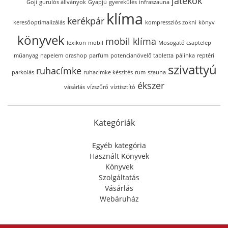
játékok
Goji
gurulós állványok
Gyapjú
gyerekülés
infraszauna
klíma
kerékpár
keresőoptimalizálás
kompressziós zokni
könyv
könyvek
mobil klíma
lexikon
mobil
Mosogató csaptelep
műanyag
napelem
orashop
parfüm
potencianövelő tabletta
pálinka
reptéri
szivattyú
ruhacímke
parkolás
ruhacímke készítés
rum
szauna
ékszer
vásárlás
vízszűrő
víztisztító
Kategóriák
Egyéb kategória
Használt Könyvek
Könyvek
Szolgáltatás
Vásárlás
Webáruház