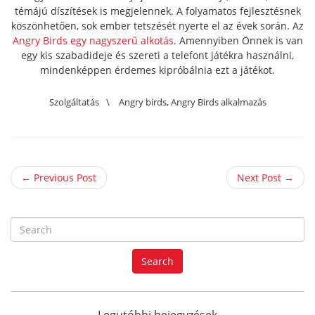
témájú díszítések is megjelennek. A folyamatos fejlesztésnek
köszönhetően, sok ember tetszését nyerte el az évek során. Az
Angry Birds egy nagyszerű alkotás
. Amennyiben Önnek is van
egy kis szabadideje és szereti a telefont játékra használni,
mindenképpen érdemes kipróbálnia ezt a játékot.
Szolgáltatás
\
Angry birds
,
Angry Birds alkalmazás
← Previous Post
Next Post →
S
e
a
Search
r
c
h
f
Legutóbbi bejegyzések