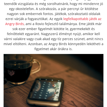
teendők vizsgálata és még sorolhatnánk, hogy mi mindenre jó
egy okostelefon. A szórakozás, a pár percnyi űr kitöltése
nagyon sok embernek fontos. Játékok, szórakoztató oldalak
ezrei várják a fogyasztókat. Az egyik
legfelkapottabb játék az
Angry Birds
, ami a Rovio fejlesztő találmánya. Eme játék már
sok ezer ember figyelmét kötötte le, gyermekekét és
felnőttekét egyaránt. Nagyszerű élményt nyújt, amikor kell
várni valakire vagy csak akad egy tíz perces szünet, amit nincs
mivel eltölteni. Azonban, az Angry Birds könnyedén lekötheti a
figyelmet akár órákra is.