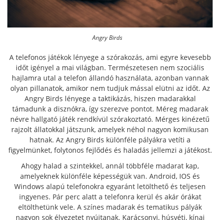
Angry Birds
A telefonos játékok lényege a szórakozás, ami egyre kevesebb
időt igényel a mai világban. Természetesen nem szociális
hajlamra utal a telefon állandó használata, azonban vannak
olyan pillanatok, amikor nem tudjuk mással elütni az időt. Az
Angry Birds lényege a taktikázás, hiszen madarakkal
támadunk a disznókra, így szerezve pontot. Méreg madarak
névre hallgató játék rendkívül szórakoztató. Mérges kinézetű
rajzolt állatokkal játszunk, amelyek néhol nagyon komikusan
hatnak. Az Angry Birds különféle pályákra vetíti a
figyelmünket, folytonos fejlődés és haladás jellemzi a játékost.
Ahogy halad a szintekkel, annál többféle madarat kap,
amelyeknek különféle képességük van. Android, IOS és
Windows alapú telefonokra egyaránt letölthető és teljesen
ingyenes. Pár perc alatt a telefonra kerül és akár órákat
eltölthetünk vele. A színes madarak és tematikus pályák
nagyon sok élvezetet nyújtanak. Karácsonyi, húsvéti, kínai