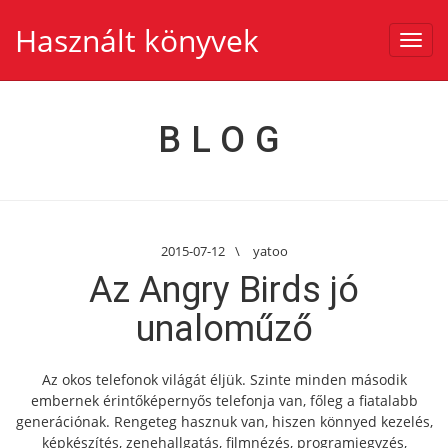
Használt könyvek
Toggl
navig
BLOG
2015-07-12
\
yatoo
Az Angry Birds jó
unaloműző
Az okos telefonok világát éljük. Szinte minden második
embernek érintőképernyős telefonja van, főleg a fiatalabb
generációnak. Rengeteg hasznuk van, hiszen könnyed kezelés,
képkészítés, zenehallgatás, filmnézés, programjegyzés,