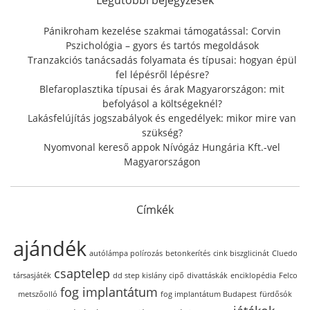
o
r
Pánikroham kezelése szakmai támogatással: Corvin
:
Pszichológia – gyors és tartós megoldások
Tranzakciós tanácsadás folyamata és típusai: hogyan épül
fel lépésről lépésre?
Blefaroplasztika típusai és árak Magyarországon: mit
befolyásol a költségeknél?
Lakásfelújítás jogszabályok és engedélyek: mikor mire van
szükség?
Nyomvonal kereső appok Nívógáz Hungária Kft.-vel
Magyarországon
Címkék
ajándék
autólámpa polírozás
betonkerítés
cink biszglicinát
Cluedo
csaptelep
társasjáték
dd step kislány cipő
divattáskák
enciklopédia
Felco
fog implantátum
metszőolló
fog implantátum Budapest
fürdősók