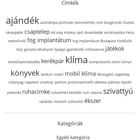
Címkék
ajándék
autólámpa polírozás
betonkerítés
cink biszglicinát
Cluedo
csaptelep
társasjáték
dd step kislány cipő
divattáskák
enciklopédia
Felco
fog implantátum
metszőolló
fog implantátum Budapest
fürdősók
játékok
Goji
gurulós állványok
Gyapjú
gyerekülés
infraszauna
klíma
kerékpár
keresőoptimalizálás
kompressziós zokni
könyv
könyvek
mobil klíma
lexikon
mobil
Mosogató csaptelep
műanyag
napelem
orashop
parfüm
potencianövelő tabletta
pálinka
reptéri
szivattyú
ruhacímke
parkolás
ruhacímke készítés
rum
szauna
ékszer
vásárlás
vízszűrő
víztisztító
Kategóriák
Egyéb kategória