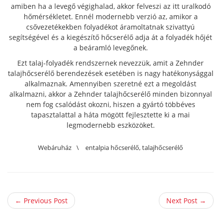
amiben ha a levegő végighalad, akkor felveszi az itt uralkodó
hőmérsékletet. Ennél modernebb verzió az, amikor a
csővezetékekben folyadékot áramoltatnak szivattyú
segítségével és a kiegészítő hőcserélő adja át a folyadék hőjét
a beáramló levegőnek.
Ezt talaj-folyadék rendszernek nevezzük, amit a Zehnder
talajhőcserélő berendezések esetében is nagy hatékonysággal
alkalmaznak. Amennyiben szeretné ezt a megoldást
alkalmazni, akkor a Zehnder talajhőcserélő minden bizonnyal
nem fog csalódást okozni, hiszen a gyártó többéves
tapasztalattal a háta mögött fejlesztette ki a mai
legmodernebb eszközöket.
Webáruház
\
entalpia hőcserélő
,
talajhőcserélő
← Previous Post
Next Post →