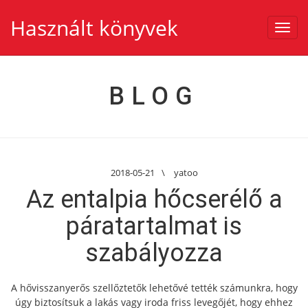
Használt könyvek
Toggl
navig
BLOG
2018-05-21
\
yatoo
Az entalpia hőcserélő a
páratartalmat is
szabályozza
A hővisszanyerős szellőztetők lehetővé tették számunkra, hogy
úgy biztosítsuk a lakás vagy iroda friss levegőjét, hogy ehhez