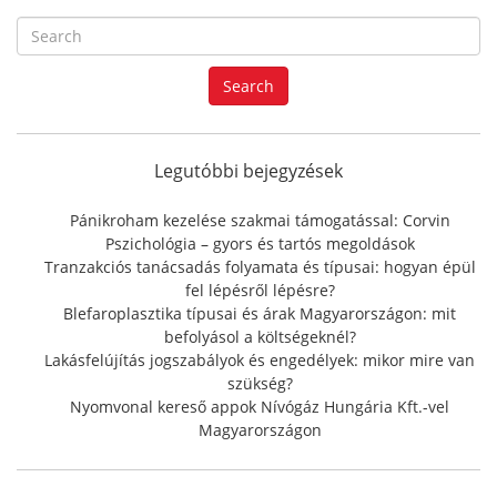
S
e
a
Search
r
c
h
f
Legutóbbi bejegyzések
o
r
Pánikroham kezelése szakmai támogatással: Corvin
:
Pszichológia – gyors és tartós megoldások
Tranzakciós tanácsadás folyamata és típusai: hogyan épül
fel lépésről lépésre?
Blefaroplasztika típusai és árak Magyarországon: mit
befolyásol a költségeknél?
Lakásfelújítás jogszabályok és engedélyek: mikor mire van
szükség?
Nyomvonal kereső appok Nívógáz Hungária Kft.-vel
Magyarországon