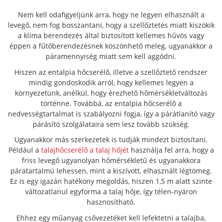
Nem kell odafigyeljünk arra, hogy ne legyen elhasznált a
levegő, nem fog bosszantani, hogy a szellőztetés miatt kiszökik
a klíma berendezés által biztosított kellemes hűvös vagy
éppen a fűtőberendezésnek köszönhető meleg, ugyanakkor a
páramennyiség miatt sem kell aggódni.
Hiszen az entalpia hőcserélő, illetve a szellőztető rendszer
mindig gondoskodik arról, hogy kellemes legyen a
környezetünk, anélkül, hogy érezhető hőmérsékletváltozás
történne. Továbbá, az entalpia hőcserélő a
nedvességtartalmat is szabályozni fogja, így a párátlanító vagy
párásító szolgálataira sem lesz tovább szükség.
Ugyanakkor más szerkezetek is tudják mindezt biztosítani.
Például a
talajhőcserélő a talaj hőjét
használja fel arra, hogy a
friss levegő ugyanolyan hőmérsékletű és ugyanakkora
páratartalmú lehessen, mint a kiszívott, elhasznált légtömeg.
Ez is egy igazán hatékony megoldás, hiszen 1,5 m alatt szinte
változatlanul egyforma a talaj hője, így télen-nyáron
hasznosítható.
Ehhez egy műanyag csővezetéket kell lefektetni a talajba,