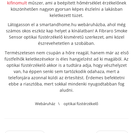
kifinomult
műszer, ami a beépített hőmérséklet érzékelőnek
köszönhetően nagyon gyorsan képes észlelni a lakásban
keletkezett tüzet.
Látogasson el a smartandhome.hu webáruházba, ahol még
számos okos eszköz kap helyet a kínálatban! A Fibraro Smoke
Sensor optikai füstérzékelő kisméretű szerkezet, ami közel
észrevehetetlen a szobában.
Természetesen nem csupán a hőre reagál, hanem már az első
füstfelhők keletkezésekor is éles hangjelzést ad ki magából. Az
optikai füstérzékelő akkor is a tudtára adja, hogy vészhelyzet
van, ha éppen senki sem tartózkodik odahaza, mert a
telefonjára azonnal küldi az értesítést. Érdemes befektetni
ebbe a riasztóba, mert sokkal mindenki nyugodtabban fog
aludni.
Webáruház
\
optikai füstérzékelő