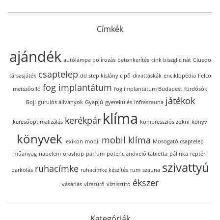
Címkék
ajándék
autólámpa polírozás
betonkerítés
cink biszglicinát
Cluedo
csaptelep
társasjáték
dd step kislány cipő
divattáskák
enciklopédia
Felco
fog implantátum
metszőolló
fog implantátum Budapest
fürdősók
játékok
Goji
gurulós állványok
Gyapjú
gyerekülés
infraszauna
klíma
kerékpár
keresőoptimalizálás
kompressziós zokni
könyv
könyvek
mobil klíma
lexikon
mobil
Mosogató csaptelep
műanyag
napelem
orashop
parfüm
potencianövelő tabletta
pálinka
reptéri
szivattyú
ruhacímke
parkolás
ruhacímke készítés
rum
szauna
ékszer
vásárlás
vízszűrő
víztisztító
Kategóriák