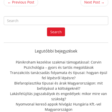
← Previous Post
Next Post →
S
e
a
Search
r
c
h
f
Legutóbbi bejegyzések
o
r
Pánikroham kezelése szakmai támogatással: Corvin
:
Pszichológia – gyors és tartós megoldások
Tranzakciós tanácsadás folyamata és típusai: hogyan épül
fel lépésről lépésre?
Blefaroplasztika típusai és árak Magyarországon: mit
befolyásol a költségeknél?
Lakásfelújítás jogszabályok és engedélyek: mikor mire van
szükség?
Nyomvonal kereső appok Nívógáz Hungária Kft.-vel
Magyarországon