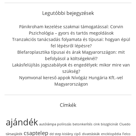
h
f
Legutóbbi bejegyzések
o
r
Pánikroham kezelése szakmai támogatással: Corvin
:
Pszichológia – gyors és tartós megoldások
Tranzakciós tanácsadás folyamata és típusai: hogyan épül
fel lépésről lépésre?
Blefaroplasztika típusai és árak Magyarországon: mit
befolyásol a költségeknél?
Lakásfelújítás jogszabályok és engedélyek: mikor mire van
szükség?
Nyomvonal kereső appok Nívógáz Hungária Kft.-vel
Magyarországon
Címkék
ajándék
autólámpa polírozás
betonkerítés
cink biszglicinát
Cluedo
csaptelep
társasjáték
dd step kislány cipő
divattáskák
enciklopédia
Felco