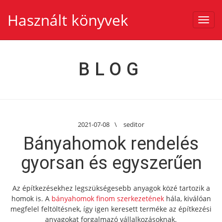
Használt könyvek
Toggl
navig
BLOG
2021-07-08
\
seditor
Bányahomok rendelés
gyorsan és egyszerűen
Az építkezésekhez legszükségesebb anyagok közé tartozik a
homok is. A
bányahomok finom szerkezetének
hála, kiválóan
megfelel feltöltésnek, így igen keresett terméke az építkezési
anyagokat forgalmazó vállalkozásoknak.