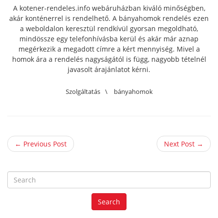
A kotener-rendeles.info webáruházban kiváló minőségben,
akár konténerrel is rendelhető. A bányahomok rendelés ezen
a weboldalon keresztül rendkívül gyorsan megoldható,
mindössze egy telefonhívásba kerül és akár már aznap
megérkezik a megadott címre a kért mennyiség. Mivel a
homok ára a rendelés nagyságától is függ, nagyobb tételnél
javasolt árajánlatot kérni.
Szolgáltatás
\
bányahomok
← Previous Post
Next Post →
S
e
a
Search
r
c