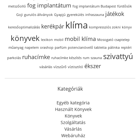
fog implantátum
metszőolló
fog implantátum Budapest
fürdősók
játékok
Goji
gurulós állványok
Gyapjú
gyerekülés
infraszauna
klíma
kerékpár
keresőoptimalizálás
kompressziós zokni
könyv
könyvek
mobil klíma
lexikon
mobil
Mosogató csaptelep
műanyag
napelem
orashop
parfüm
potencianövelő tabletta
pálinka
reptéri
szivattyú
ruhacímke
parkolás
ruhacímke készítés
rum
szauna
ékszer
vásárlás
vízszűrő
víztisztító
Kategóriák
Egyéb kategória
Használt Könyvek
Könyvek
Szolgáltatás
Vásárlás
Webáruház