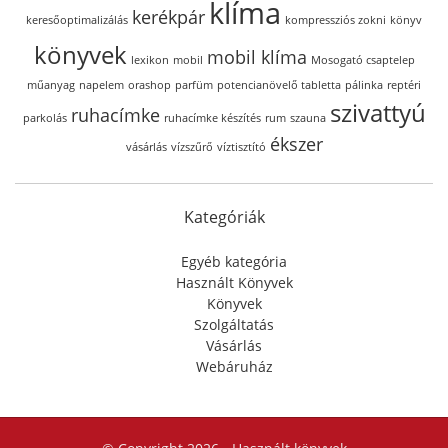
klíma
kerékpár
keresőoptimalizálás
kompressziós zokni
könyv
könyvek
mobil klíma
lexikon
mobil
Mosogató csaptelep
műanyag
napelem
orashop
parfüm
potencianövelő tabletta
pálinka
reptéri
szivattyú
ruhacímke
parkolás
ruhacímke készítés
rum
szauna
ékszer
vásárlás
vízszűrő
víztisztító
Kategóriák
Egyéb kategória
Használt Könyvek
Könyvek
Szolgáltatás
Vásárlás
Webáruház