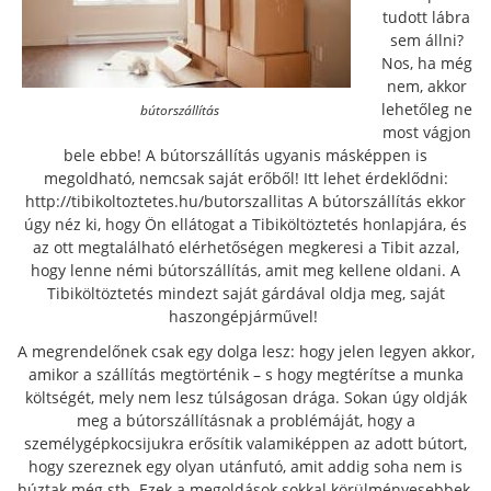
tudott lábra
sem állni?
Nos, ha még
nem, akkor
lehetőleg ne
bútorszállítás
most vágjon
bele ebbe! A bútorszállítás ugyanis másképpen is
megoldható, nemcsak saját erőből! Itt lehet érdeklődni:
http://tibikoltoztetes.hu/butorszallitas
A bútorszállítás ekkor
úgy néz ki, hogy Ön ellátogat a Tibiköltöztetés honlapjára, és
az ott megtalálható elérhetőségen megkeresi a Tibit azzal,
hogy lenne némi bútorszállítás, amit meg kellene oldani. A
Tibiköltöztetés mindezt saját gárdával oldja meg, saját
haszongépjárművel!
A megrendelőnek csak egy dolga lesz: hogy jelen legyen akkor,
amikor a szállítás megtörténik – s hogy megtérítse a munka
költségét, mely nem lesz túlságosan drága. Sokan úgy oldják
meg a bútorszállításnak a problémáját, hogy a
személygépkocsijukra erősítik valamiképpen az adott bútort,
hogy szereznek egy olyan utánfutó, amit addig soha nem is
húztak még stb. Ezek a megoldások sokkal körülményesebbek,