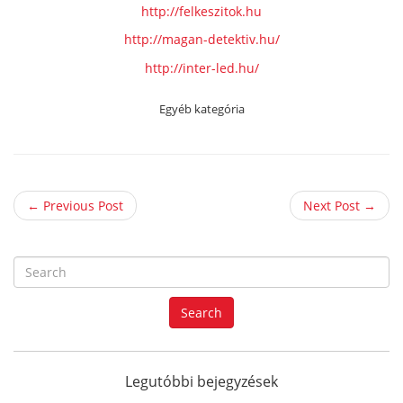
http://felkeszitok.hu
http://magan-detektiv.hu/
http://inter-led.hu/
Egyéb kategória
← Previous Post
Next Post →
S
e
a
Search
r
c
h
f
Legutóbbi bejegyzések
o