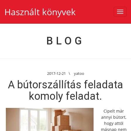
Használt könyvek
Toggl
navig
BLOG
2017-12-21
\
yatoo
A bútorszállítás feladata
komoly feladat.
Cipelt már
annyi bútort,
hogy attól
másnap nem