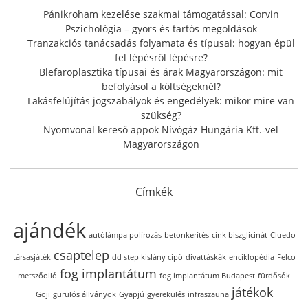
r
Pánikroham kezelése szakmai támogatással: Corvin
:
Pszichológia – gyors és tartós megoldások
Tranzakciós tanácsadás folyamata és típusai: hogyan épül
fel lépésről lépésre?
Blefaroplasztika típusai és árak Magyarországon: mit
befolyásol a költségeknél?
Lakásfelújítás jogszabályok és engedélyek: mikor mire van
szükség?
Nyomvonal kereső appok Nívógáz Hungária Kft.-vel
Magyarországon
Címkék
ajándék
autólámpa polírozás
betonkerítés
cink biszglicinát
Cluedo
csaptelep
társasjáték
dd step kislány cipő
divattáskák
enciklopédia
Felco
fog implantátum
metszőolló
fog implantátum Budapest
fürdősók
játékok
Goji
gurulós állványok
Gyapjú
gyerekülés
infraszauna