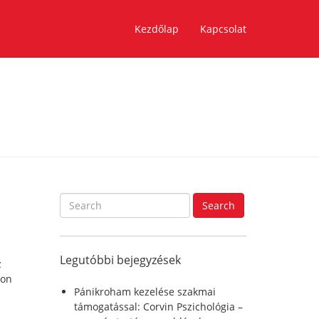
Kezdőlap
Kapcsolat
S
Search
e
a
r
Legutóbbi bejegyzések
c
z
h
jon
f
Pánikroham kezelése szakmai
o
támogatással: Corvin Pszichológia –