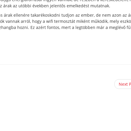
 az árak az utóbbi években jelentős emelkedést mutatnak.
as árak ellenére takarékoskodni tudjon az ember, de nem azon az á
k vannak arról, hogy a wifi termosztát miként működik, mely eszk
zhangba hozni. Ez azért fontos, mert a legtöbben már a meglévő fű
Next 