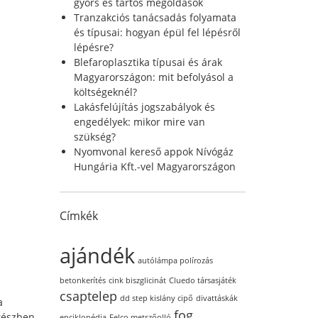
r
gyors és tartós megoldások
:
Tranzakciós tanácsadás folyamata
és típusai: hogyan épül fel lépésről
lépésre?
Blefaroplasztika típusai és árak
Magyarországon: mit befolyásol a
költségeknél?
Lakásfelújítás jogszabályok és
engedélyek: mikor mire van
szükség?
Nyomvonal kereső appok Nívógáz
Hungária Kft.-vel Magyarországon
Címkék
ajándék
autólámpa polírozás
betonkerítés
cink biszglicinát
Cluedo társasjáték
csaptelep
dd step kislány cipő
divattáskák
a
fog
 részben
enciklopédia
Felco metszőolló