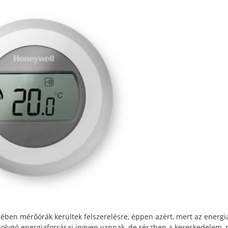
ében mérőórák kerültek felszerelésre, éppen azért, mert az energi
bolygó energiaforrásai ingyen vannak, de részben a kereskedelem,