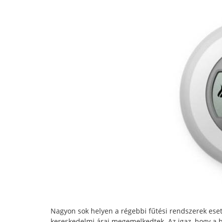
Nagyon sok helyen a régebbi fűtési rendszerek eset
kereskedelmi árai megemelkedtek. Az igaz, hogy a 