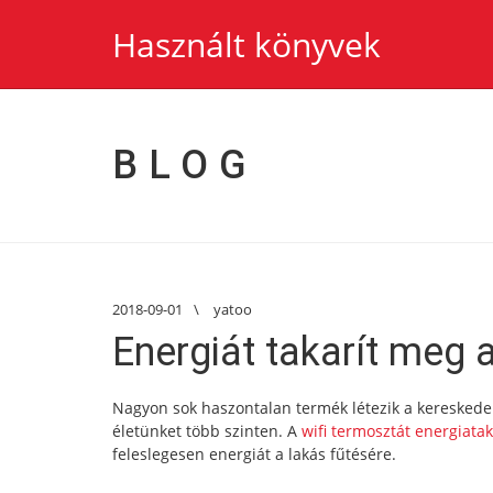
Használt könyvek
BLOG
2018-09-01
\
yatoo
Energiát takarít meg 
Nagyon sok haszontalan termék létezik a kereskedel
életünket több szinten. A
wifi termosztát energiatak
feleslegesen energiát a lakás fűtésére.