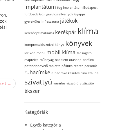
implantátum
fog implantátum Budapest
ron,
fürdősók
Goji
gurulós állványok
Gyapjú
játékok
özök
gyerekülés
infraszauna
tési
klíma
kerékpár
keresőoptimalizálás
könyvek
kompressziós zokni
könyv
mobil klíma
lexikon
mobil
Mosogató
csaptelep
műanyag
napelem
orashop
parfüm
potencianövelő tabletta
pálinka
reptéri parkolás
ruhacímke
ruhacímke készítés
rum
szauna
szivattyú
Post →
vásárlás
vízszűrő
víztisztító
ékszer
Kategóriák
Egyéb kategória