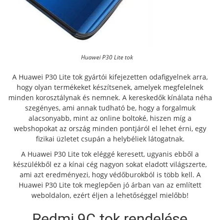
Huawei P30 Lite tok
A Huawei P30 Lite tok gyártói kifejezetten odafigyelnek arra,
hogy olyan termékeket készítsenek, amelyek megfelelnek
minden korosztálynak és nemnek. A kereskedők kínálata néha
szegényes, ami annak tudható be, hogy a forgalmuk
alacsonyabb, mint az online boltoké, hiszen míg a
webshopokat az ország minden pontjáról el lehet érni, egy
fizikai üzletet csupán a helybéliek látogatnak.
A Huawei P30 Lite tok eléggé keresett, ugyanis ebből a
készülékből ez a kínai cég nagyon sokat eladott világszerte,
ami azt eredményezi, hogy védőburokból is több kell. A
Huawei P30 Lite tok meglepően jó árban van az említett
weboldalon, ezért éljen a lehetőséggel mielőbb!
Redmi 9C tok rendelése