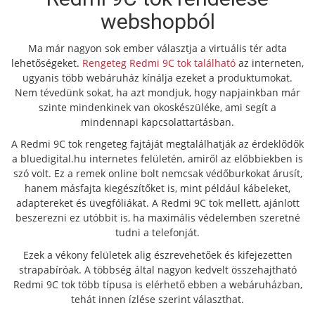
webshopból
Ma már nagyon sok ember választja a virtuális tér adta
lehetőségeket.
Rengeteg Redmi 9C tok található
az interneten,
ugyanis több webáruház kínálja ezeket a produktumokat.
Nem tévedünk sokat, ha azt mondjuk, hogy napjainkban már
szinte mindenkinek van okoskészüléke, ami segít a
mindennapi kapcsolattartásban.
A Redmi 9C tok rengeteg fajtáját megtalálhatják az érdeklődők
a bluedigital.hu internetes felületén, amiről az előbbiekben is
szó volt. Ez a remek online bolt nemcsak védőburkokat árusít,
hanem másfajta kiegészítőket is, mint például kábeleket,
adaptereket és üvegfóliákat. A Redmi 9C tok mellett, ajánlott
beszerezni ez utóbbit is, ha maximális védelemben szeretné
tudni a telefonját.
Ezek a vékony felületek alig észrevehetőek és kifejezetten
strapabíróak. A többség által nagyon kedvelt összehajtható
Redmi 9C tok több típusa is elérhető ebben a webáruházban,
tehát innen ízlése szerint választhat.