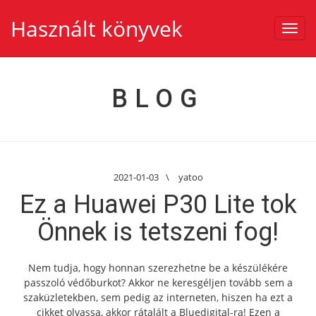
Használt könyvek
Toggl
navig
BLOG
2021-01-03
\
yatoo
Ez a Huawei P30 Lite tok
Önnek is tetszeni fog!
Nem tudja, hogy honnan szerezhetne be a készülékére
passzoló védőburkot? Akkor ne keresgéljen tovább sem a
szaküzletekben, sem pedig az interneten, hiszen ha ezt a
cikket olvassa, akkor rátalált a Bluedigital-ra! Ezen a