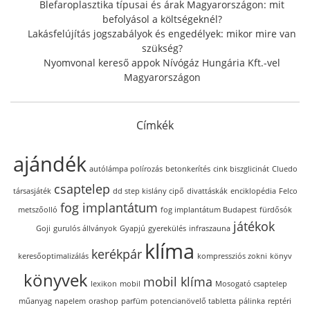
Blefaroplasztika típusai és árak Magyarországon: mit
befolyásol a költségeknél?
Lakásfelújítás jogszabályok és engedélyek: mikor mire van
szükség?
Nyomvonal kereső appok Nívógáz Hungária Kft.-vel
Magyarországon
Címkék
ajándék
autólámpa polírozás
betonkerítés
cink biszglicinát
Cluedo
csaptelep
társasjáték
dd step kislány cipő
divattáskák
enciklopédia
Felco
fog implantátum
metszőolló
fog implantátum Budapest
fürdősók
játékok
Goji
gurulós állványok
Gyapjú
gyerekülés
infraszauna
klíma
kerékpár
keresőoptimalizálás
kompressziós zokni
könyv
könyvek
mobil klíma
lexikon
mobil
Mosogató csaptelep
műanyag
napelem
orashop
parfüm
potencianövelő tabletta
pálinka
reptéri