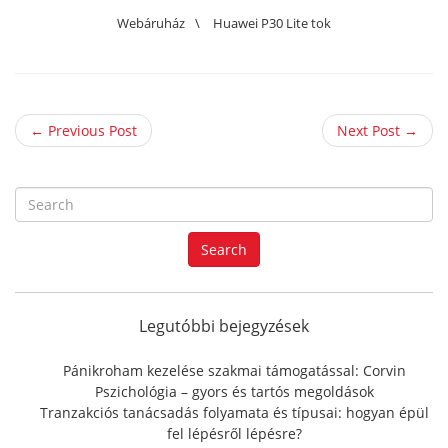
Webáruház
\
Huawei P30 Lite tok
← Previous Post
Next Post →
S
e
a
Search
r
c
h
f
Legutóbbi bejegyzések
o
r
Pánikroham kezelése szakmai támogatással: Corvin
:
Pszichológia – gyors és tartós megoldások
Tranzakciós tanácsadás folyamata és típusai: hogyan épül
fel lépésről lépésre?