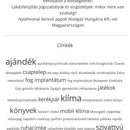
befolyásol a költségeknél?
Lakásfelújítás jogszabályok és engedélyek: mikor mire van
szükség?
Nyomvonal kereső appok Nívógáz Hungária Kft.-vel
Magyarországon
Címkék
ajándék
autólámpa polírozás
betonkerítés
cink biszglicinát
Cluedo
csaptelep
társasjáték
dd step kislány cipő
divattáskák
enciklopédia
Felco
fog implantátum
metszőolló
fog implantátum Budapest
fürdősók
játékok
Goji
gurulós állványok
Gyapjú
gyerekülés
infraszauna
klíma
kerékpár
keresőoptimalizálás
kompressziós zokni
könyv
könyvek
mobil klíma
lexikon
mobil
Mosogató csaptelep
műanyag
napelem
orashop
parfüm
potencianövelő tabletta
pálinka
reptéri
szivattyú
ruhacímke
parkolás
ruhacímke készítés
rum
szauna