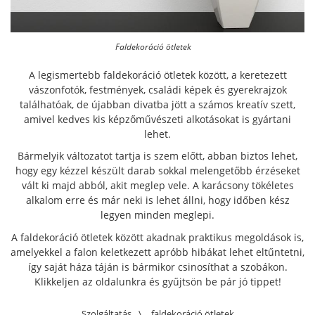
Faldekoráció ötletek
A legismertebb faldekoráció ötletek között, a keretezett
vászonfotók, festmények, családi képek és gyerekrajzok
találhatóak, de újabban divatba jött a számos kreatív szett,
amivel kedves kis képzőművészeti alkotásokat is gyártani
lehet.
Bármelyik változatot tartja is szem előtt, abban biztos lehet,
hogy egy kézzel készült darab sokkal melengetőbb érzéseket
vált ki majd abból, akit meglep vele. A karácsony tökéletes
alkalom erre és már neki is lehet állni, hogy időben kész
legyen minden meglepi.
A faldekoráció ötletek között akadnak praktikus megoldások is,
amelyekkel a falon keletkezett apróbb hibákat lehet eltűntetni,
így saját háza táján is bármikor csinosíthat a szobákon.
Klikkeljen az oldalunkra és gyűjtsön be pár jó tippet!
Szolgáltatás
\
faldekoráció ötletek