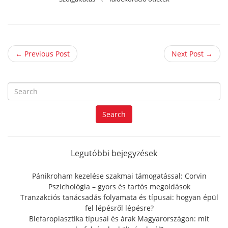
← Previous Post
Next Post →
S
e
a
Search
r
c
h
f
Legutóbbi bejegyzések
o
r
Pánikroham kezelése szakmai támogatással: Corvin
:
Pszichológia – gyors és tartós megoldások
Tranzakciós tanácsadás folyamata és típusai: hogyan épül
fel lépésről lépésre?
Blefaroplasztika típusai és árak Magyarországon: mit