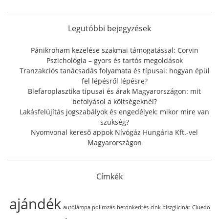
c
h
f
Legutóbbi bejegyzések
o
r
Pánikroham kezelése szakmai támogatással: Corvin
:
Pszichológia – gyors és tartós megoldások
Tranzakciós tanácsadás folyamata és típusai: hogyan épül
fel lépésről lépésre?
Blefaroplasztika típusai és árak Magyarországon: mit
befolyásol a költségeknél?
Lakásfelújítás jogszabályok és engedélyek: mikor mire van
szükség?
Nyomvonal kereső appok Nívógáz Hungária Kft.-vel
Magyarországon
Címkék
ajándék
autólámpa polírozás
betonkerítés
cink biszglicinát
Cluedo