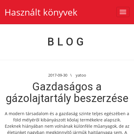
Használt könyvek
Toggl
navig
BLOG
2017-09-30
\
yatoo
Gazdaságos a
gázolajtartály beszerzése
A modern társadalom és a gazdaság szinte teljes egészében a
föld mélyéről kibányászott kőolaj termékekre alapszik.
Ezeknek hiányában nem volnának különféle műanyagok, de az
életünket nagyban megkönnyítő járműk hajtóanyaga sem. A