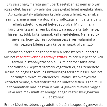
Egy saját nagyméretű járműpark esetében ez nem is olyan
rossz ötlet, hiszen így jelentős összegeket lehet megtakarítani.
A gázolajtartály általában kétféle típusú lehet. Az egyik a
szimpla, míg a másik a duplafalú változata, amit a talajba is
elhelyezhetünk, ezzel helyet spórolva. Mindig nagy
körültekintéssel legyen kiválasztva a gázolajtartály helye,
hiszen az több kritériumnak kell megfeleljen. Ne feledjük
ugyanis, hogy tűz- és robbanásveszélyes, valamint a
környezetre kifejezetten káros anyagokról van szó!
Pontosan ezért elengedhetetlen a rendszeres ellenőrzés.
Mielőtt
kezdetét venné a tartálytisztítás
, minden lépést be kell
tartani, a szabályozásban áll. A feladatot csakis arra
speciálisan kiképzett személy végezheti el, az üzemeltető
írásos beleegyezésével és biztonságos felszereléssel. Mielőtt
bármilyen művelet, ellenőrzés, javítás, szabványosítás
kezdetét venné, a tartálytisztítás nélkülözhetetlen. Ezen felül,
a folyamatnak más haszna is van. A gyakori feltöltés vagy a
ritka alkalmak miatt az amúgy lebegő részecskék gyakran
kiülepszenek.
Ennek következtében, egy adott idő után iszapos, úgynevezett