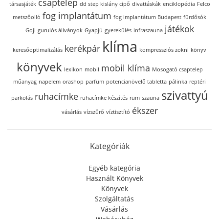
csaptelep
társasjáték
dd step kislány cipő
divattáskák
enciklopédia
Felco
fog implantátum
metszőolló
fog implantátum Budapest
fürdősók
játékok
Goji
gurulós állványok
Gyapjú
gyerekülés
infraszauna
klíma
kerékpár
keresőoptimalizálás
kompressziós zokni
könyv
könyvek
mobil klíma
lexikon
mobil
Mosogató csaptelep
műanyag
napelem
orashop
parfüm
potencianövelő tabletta
pálinka
reptéri
szivattyú
ruhacímke
parkolás
ruhacímke készítés
rum
szauna
ékszer
vásárlás
vízszűrő
víztisztító
Kategóriák
Egyéb kategória
Használt Könyvek
Könyvek
Szolgáltatás
Vásárlás