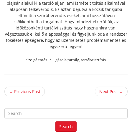
olajsár alakul ki a tároló alján, ami ismételt töltés alkalmával
alaposan felkeverődik. Ez aztán bejutva a kocsik tankjába
eltömíti a szűrőberendezéseket, ami hosszútávon
csökkentheti a forgalmat. Hogy mindezt elkerüljük, az
időközönkénti tartálytisztítás nagy hasznunkra van.
Végeztessük el kellő alapossággal és figyeljünk oda a rendszer
tökéletes épségére, hogy az üzemeltetés problémamentes és
egyszerű legyen!
Szolgáltatás
\
gázolajtartály
,
tartálytisztítás
← Previous Post
Next Post →
S
e
a
Search
r