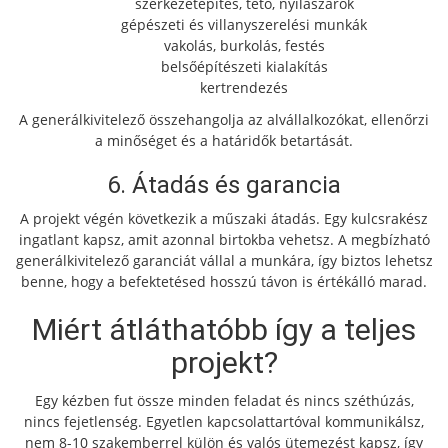
szerkezetépítés, tető, nyílászárók
gépészeti és villanyszerelési munkák
vakolás, burkolás, festés
belsőépítészeti kialakítás
kertrendezés
A generálkivitelező összehangolja az alvállalkozókat, ellenőrzi
a minőséget és a határidők betartását.
6. Átadás és garancia
A projekt végén következik a műszaki átadás. Egy kulcsrakész
ingatlant kapsz, amit azonnal birtokba vehetsz. A megbízható
generálkivitelező garanciát vállal a munkára, így biztos lehetsz
benne, hogy a befektetésed hosszú távon is értékálló marad.
Miért átláthatóbb így a teljes
projekt?
Egy kézben fut össze minden feladat és nincs széthúzás,
nincs fejetlenség. Egyetlen kapcsolattartóval kommunikálsz,
nem 8-10 szakemberrel külön és valós ütemezést kapsz, így