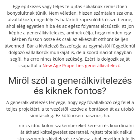
Egy építkezés vagy teljes felújítás sokaknak rémisztően
bonyolultnak tűnik. Nem véletlen, hiszen számtalan szakma,
alvállalkozó, engedély és határidő kapcsolódik össze benne,
ahol elég egyetlen hiba és az egész folyamat elcsúszik. Itt jön
képbe a generálkivitelezés, aminek célja, hogy minden egy
kézben fusson össze és csak az elkészült otthont kelljen
átvenned. Bár a kivitelező összefogja az egymástól függetlenül
dolgozó vállalkozók munkáját is, de a koordinációt nagyban
segíti, ha erre nincs külön szükség. Ezért is dolgozik saját
csapattal a
New Age Properties generálkivitelező
.
Miről szól a generálkivitelezés
és kiknek fontos?
A generálkivitelezés lényege, hogy egy fővállalkozó cég felel a
teljes projektért, a tervezéstől kezdve a bontáson át az utolsó
simításokig. Ez különösen hasznos, ha:
nincs időd külön szakembereket keresni és koordinálni
átlátható költségvetést szeretnél, rejtett tételek nélkül
stresszmentes kivitelezésre vágysz, ahol egyetlen felelős