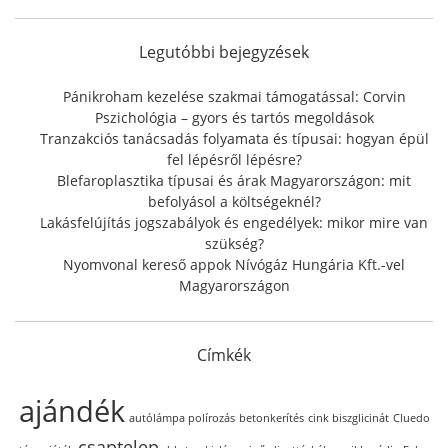
c
h
f
Legutóbbi bejegyzések
o
r
Pánikroham kezelése szakmai támogatással: Corvin
:
Pszichológia – gyors és tartós megoldások
Tranzakciós tanácsadás folyamata és típusai: hogyan épül
fel lépésről lépésre?
Blefaroplasztika típusai és árak Magyarországon: mit
befolyásol a költségeknél?
Lakásfelújítás jogszabályok és engedélyek: mikor mire van
szükség?
Nyomvonal kereső appok Nívógáz Hungária Kft.-vel
Magyarországon
Címkék
ajándék
autólámpa polírozás
betonkerítés
cink biszglicinát
Cluedo
csaptelep