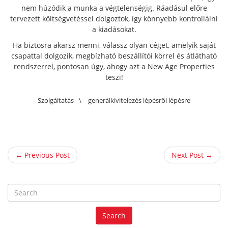
nem húzódik a munka a végtelenségig. Ráadásul előre
tervezett költségvetéssel dolgoztok, így könnyebb kontrollálni
a kiadásokat.
Ha biztosra akarsz menni, válassz olyan céget, amelyik saját
csapattal dolgozik, megbízható beszállítói körrel és átlátható
rendszerrel, pontosan úgy, ahogy azt a New Age Properties
teszi!
Szolgáltatás
\
generálkivitelezés lépésről lépésre
← Previous Post
Next Post →
S
e
a
Search
r