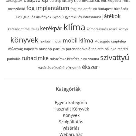
társasjáték
dd step kislány cipő
divattáskák
enciklopédia
Felco
fog implantátum
metszőolló
fog implantátum Budapest
fürdősók
játékok
Goji
gurulós állványok
Gyapjú
gyerekülés
infraszauna
klíma
kerékpár
keresőoptimalizálás
kompressziós zokni
könyv
könyvek
mobil klíma
lexikon
mobil
Mosogató csaptelep
műanyag
napelem
orashop
parfüm
potencianövelő tabletta
pálinka
reptéri
szivattyú
ruhacímke
parkolás
ruhacímke készítés
rum
szauna
ékszer
vásárlás
vízszűrő
víztisztító
Kategóriák
Egyéb kategória
Használt Könyvek
Könyvek
Szolgáltatás
Vásárlás
Webáruház