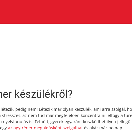
ner készülékről?
étezik, pedig nem! Létezik már olyan készülék, ami arra szolgál, h
ki stresszes, az nem tud már megfelelően koncentrálni, elfogy a tür
nyelvtanulás is. Felnőtt, gyerek egyaránt küszködhet ilyen jellegű
 hogy
az agytréner megoldásként szolgálhat
és akár már holnap