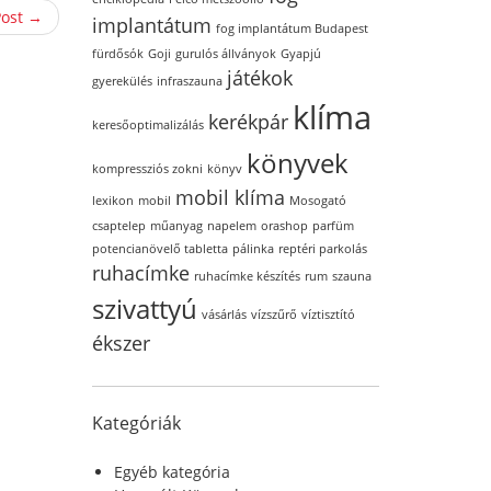
Post →
implantátum
fog implantátum Budapest
fürdősók
Goji
gurulós állványok
Gyapjú
játékok
gyerekülés
infraszauna
klíma
kerékpár
keresőoptimalizálás
könyvek
kompressziós zokni
könyv
mobil klíma
lexikon
mobil
Mosogató
csaptelep
műanyag
napelem
orashop
parfüm
potencianövelő tabletta
pálinka
reptéri parkolás
ruhacímke
ruhacímke készítés
rum
szauna
szivattyú
vásárlás
vízszűrő
víztisztító
ékszer
Kategóriák
Egyéb kategória