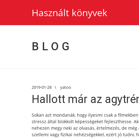
Használt könyvek
BLOG
2019-01-28
\
yatoo
Hallott már az agytré
Sokan azt mondanák, hogy ilyesmi csak a filmekben l
stressz által blokkolt képességeket fejleszthesse. A
nehezen megy neki az olvasás, értelmezés, de még a 
szellemi vagy fizikai nehézségekkel, ezért jó tudni,