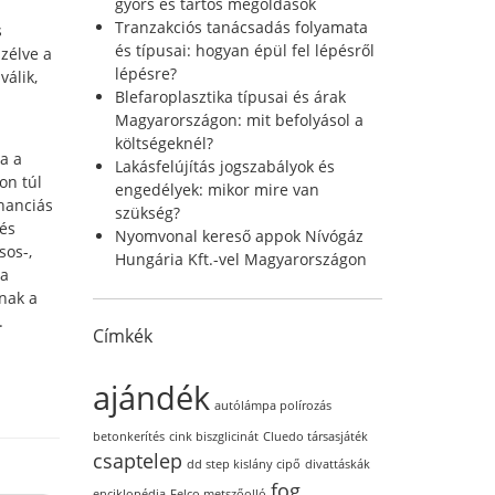
r
gyors és tartós megoldások
:
Tranzakciós tanácsadás folyamata
s
és típusai: hogyan épül fel lépésről
zélve a
lépésre?
válik,
Blefaroplasztika típusai és árak
Magyarországon: mit befolyásol a
költségeknél?
a a
Lakásfelújítás jogszabályok és
on túl
engedélyek: mikor mire van
nanciás
szükség?
lés
Nyomvonal kereső appok Nívógáz
sos-,
Hungária Kft.-vel Magyarországon
ia
znak a
.
Címkék
ajándék
autólámpa polírozás
betonkerítés
cink biszglicinát
Cluedo társasjáték
csaptelep
dd step kislány cipő
divattáskák
fog
enciklopédia
Felco metszőolló