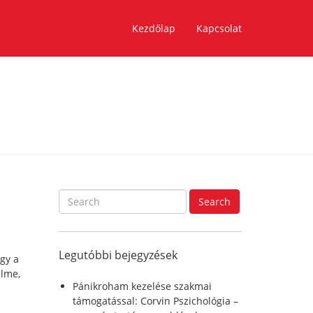
Kezdőlap
Kapcsolat
S
Search
e
a
r
Legutóbbi bejegyzések
c
ogy a
h
elme,
f
Pánikroham kezelése szakmai
o
támogatással: Corvin Pszichológia –