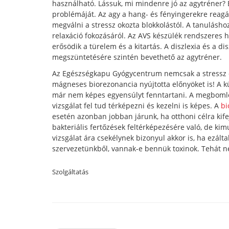
használható. Lássuk, mi mindenre jó az agytréner? 
problémáját. Az agy a hang- és fényingerekre reag
megválni a stressz okozta blokkolástól. A tanulásho
relaxáció fokozásáról. Az AVS készülék rendszeres has
erősödik a türelem és a kitartás. A diszlexia és a d
megszüntetésére szintén bevethető az agytréner.
Az Egészségkapu Gyógycentrum nemcsak a stressz ol
mágneses biorezonancia nyújtotta előnyöket is! A k
már nem képes egyensúlyt fenntartani. A megbomlot
vizsgálat fel tud térképezni és kezelni is képes. A
bi
esetén azonban jobban járunk, ha otthoni célra kifej
bakteriális fertőzések feltérképezésére való, de kimu
vizsgálat ára csekélynek bizonyul akkor is, ha ezál
szervezetünkből, vannak-e bennük toxinok. Tehát n
Szolgáltatás