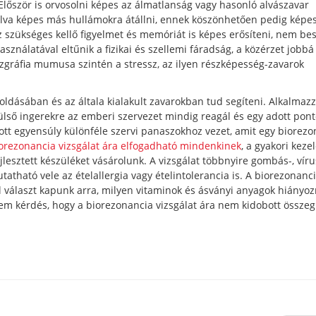
Először is orvosolni képes az álmatlanság vagy hasonló alvászavar
álva képes más hullámokra átállni, ennek köszönhetően pedig képe
z szükséges kellő figyelmet és memóriát is képes erősíteni, nem bes
ználatával eltűnik a fizikai és szellemi fáradság, a közérzet jobbá 
iszgráfia mumusa szintén a stressz, az ilyen részképesség-zavarok
dásában és az általa kialakult zavarokban tud segíteni. Alkalmazz
ülső ingerekre az emberi szervezet mindig reagál és egy adott pont
t egyensúly különféle szervi panaszokhoz vezet, amit egy biorezo
orezonancia vizsgálat ára elfogadható mindenkinek
, a gyakori keze
lesztett készüléket vásárolunk. A vizsgálat többnyire gombás-, víru
tatható vele az ételallergia vagy ételintolerancia is. A biorezonanc
tal választ kapunk arra, milyen vitaminok és ásványi anyagok hiányo
em kérdés, hogy a biorezonancia vizsgálat ára nem kidobott összeg