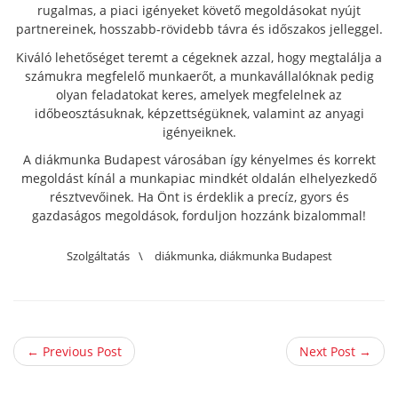
rugalmas, a piaci igényeket követő megoldásokat nyújt
partnereinek, hosszabb-rövidebb távra és időszakos jelleggel.
Kiváló lehetőséget teremt a cégeknek azzal, hogy megtalálja a
számukra megfelelő munkaerőt, a munkavállalóknak pedig
olyan feladatokat keres, amelyek megfelelnek az
időbeosztásuknak, képzettségüknek, valamint az anyagi
igényeiknek.
A diákmunka Budapest városában így kényelmes és korrekt
megoldást kínál a munkapiac mindkét oldalán elhelyezkedő
résztvevőinek. Ha Önt is érdeklik a precíz, gyors és
gazdaságos megoldások, forduljon hozzánk bizalommal!
Szolgáltatás
\
diákmunka
,
diákmunka Budapest
← Previous Post
Next Post →