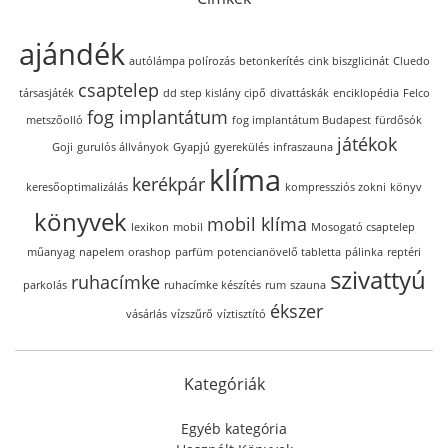
ajándék
autólámpa polírozás
betonkerítés
cink biszglicinát
Cluedo
csaptelep
társasjáték
dd step kislány cipő
divattáskák
enciklopédia
Felco
fog implantátum
metszőolló
fog implantátum Budapest
fürdősók
játékok
Goji
gurulós állványok
Gyapjú
gyerekülés
infraszauna
klíma
kerékpár
keresőoptimalizálás
kompressziós zokni
könyv
könyvek
mobil klíma
lexikon
mobil
Mosogató csaptelep
műanyag
napelem
orashop
parfüm
potencianövelő tabletta
pálinka
reptéri
szivattyú
ruhacímke
parkolás
ruhacímke készítés
rum
szauna
ékszer
vásárlás
vízszűrő
víztisztító
Kategóriák
Egyéb kategória