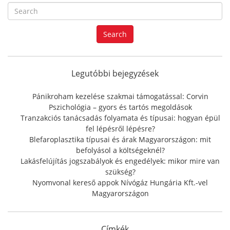
S
e
a
Search
r
c
h
f
Legutóbbi bejegyzések
o
r
Pánikroham kezelése szakmai támogatással: Corvin
:
Pszichológia – gyors és tartós megoldások
Tranzakciós tanácsadás folyamata és típusai: hogyan épül
fel lépésről lépésre?
Blefaroplasztika típusai és árak Magyarországon: mit
befolyásol a költségeknél?
Lakásfelújítás jogszabályok és engedélyek: mikor mire van
szükség?
Nyomvonal kereső appok Nívógáz Hungária Kft.-vel
Magyarországon
Címkék