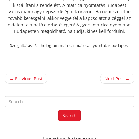
kiszállítani a rendelést. A matrica nyomtatás Budapest
városában nagy népszerűségnek örvend. Ha nem szeretne
tovább keresgélni, akkor vegye fel a kapcsolatot a céggel az
oldalon található elérhetőségen! A gyors matrica nyomtatás
Budapesten megoldható, ha tudja, kihez kell fordulni.
Szolgáltatás
\
hologram matrica
,
matrica nyomtatás budapest
← Previous Post
Next Post →
S
e
a
Search
r
c
h
f