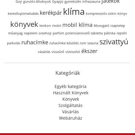
játékok
Goji
gurulós állványok
Gyapjú
gyerekülés
infraszauna
klíma
kerékpár
keresőoptimalizálás
kompressziós zokni
könyv
könyvek
mobil klíma
lexikon
mobil
Mosogató csaptelep
műanyag
napelem
orashop
parfüm
potencianövelő tabletta
pálinka
reptéri
szivattyú
ruhacímke
parkolás
ruhacímke készítés
rum
szauna
ékszer
vásárlás
vízszűrő
víztisztító
Kategóriák
Egyéb kategória
Használt Könyvek
Könyvek
Szolgáltatás
Vásárlás
Webáruház