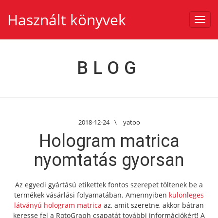
Használt könyvek
Toggl
navig
BLOG
2018-12-24
\
yatoo
Hologram matrica
nyomtatás gyorsan
Az egyedi gyártású etikettek fontos szerepet töltenek be a
termékek vásárlási folyamatában. Amennyiben
különleges
látványú hologram matrica
az, amit szeretne, akkor bátran
keresse fel a RotoGraph csapatát további információkért! A