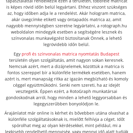
tapasztalattal rendelkezik ezen a területen, többféle matricát
is képes rövid időn belül legyártani. Ehhez viszont szükséges
az, hogy időben adja le a rendelést. Akár hologram matrica,
akár üvegcímke etikett vagy öntapadós matrica az, amit
nagyobb mennyiségben szeretne legyártatni, a rotograph.hu
weboldalon mindegyik esetben a segítségére lesznek és
színvonalas munkavégzést biztosítanak Önnek, a lehető
legrövidebb időn belül.
Egy
profi és színvonalas matrica nyomtatás Budapest
területén olyan szolgáltatás, amit nagyon sokan keresnek.
Nemcsak azért, mert a dizájnelemek, közöttük a matrica is
fontos szereppel bír a különféle termékek esetében, hanem
azért is, mert manapság ritka az igazán megbízható és komoly
céggel együttműködni. Senki nem szereti, ha az idejét
vesztegetik. Éppen ezért, a RotoGraph munkatársai
gondoskodnak arról, hogy minden a lehető leggyorsabban és
legegyszerűbben bonyolódjon le.
Árajánlatot már online is kérhet és bővebben utána olvashat a
különféle szolgáltatásoknak is, mielőtt felhívja a céget. Időt
spórolhat meg az olyan kérdésekkel, mint például, mi a
legkisebb rendelhető mennyiség, vagy mennyi idő alatt tudják