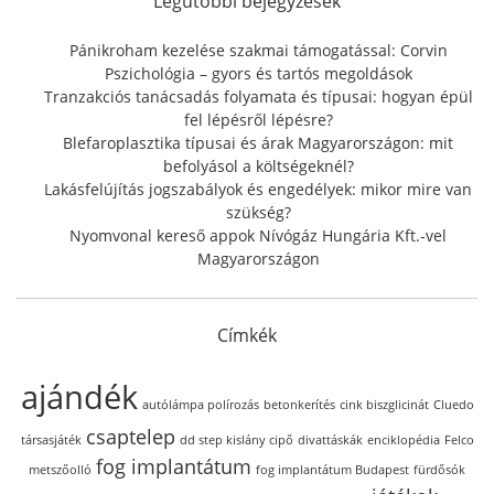
Legutóbbi bejegyzések
o
r
Pánikroham kezelése szakmai támogatással: Corvin
:
Pszichológia – gyors és tartós megoldások
Tranzakciós tanácsadás folyamata és típusai: hogyan épül
fel lépésről lépésre?
Blefaroplasztika típusai és árak Magyarországon: mit
befolyásol a költségeknél?
Lakásfelújítás jogszabályok és engedélyek: mikor mire van
szükség?
Nyomvonal kereső appok Nívógáz Hungária Kft.-vel
Magyarországon
Címkék
ajándék
autólámpa polírozás
betonkerítés
cink biszglicinát
Cluedo
csaptelep
társasjáték
dd step kislány cipő
divattáskák
enciklopédia
Felco
fog implantátum
metszőolló
fog implantátum Budapest
fürdősók