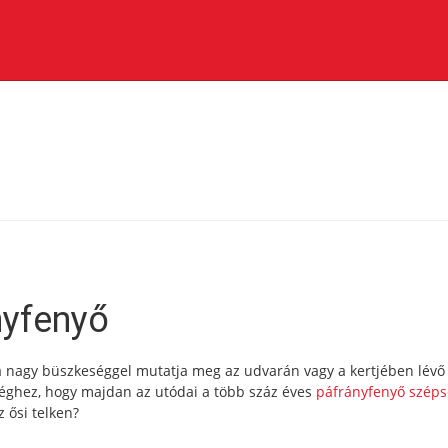
nyfenyő
da nagy büszkeséggel mutatja meg az udvarán vagy a kertjében lévő
séghez, hogy majdan az utódai a több száz éves
páfrányfenyő széps
 ősi telken?