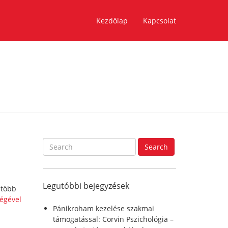
Kezdőlap
Kapcsolat
S
Search
e
a
r
Legutóbbi bejegyzések
c
 több
h
égével
f
Pánikroham kezelése szakmai
o
támogatással: Corvin Pszichológia –