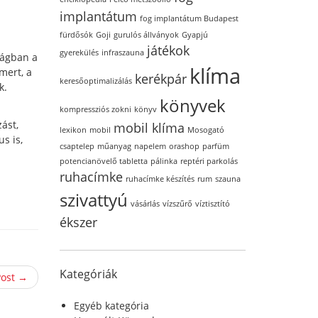
implantátum
fog implantátum Budapest
fürdősók
Goji
gurulós állványok
Gyapjú
játékok
gyerekülés
infraszauna
lágban a
klíma
mert, a
kerékpár
keresőoptimalizálás
k.
könyvek
kompressziós zokni
könyv
ást,
mobil klíma
lexikon
mobil
Mosogató
s is,
csaptelep
műanyag
napelem
orashop
parfüm
potencianövelő tabletta
pálinka
reptéri parkolás
ruhacímke
ruhacímke készítés
rum
szauna
szivattyú
vásárlás
vízszűrő
víztisztító
ékszer
Kategóriák
Post →
Egyéb kategória