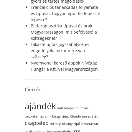
r
gyors és tartós megoldások
:
Tranzakciós tanácsadás folyamata
és típusai: hogyan épül fel lépésről
lépésre?
Blefaroplasztika típusai és árak
Magyarországon: mit befolyásol a
költségeknél?
Lakásfelújítás jogszabályok és
engedélyek: mikor mire van
szükség?
Nyomvonal kereső appok Nívógáz
Hungária Kft.-vel Magyarországon
Címkék
ajándék
autólámpa polírozás
betonkerítés
cink biszglicinát
Cluedo társasjáték
csaptelep
dd step kislány cipő
divattáskák
fog
enciklopédia
Felco metszőolló