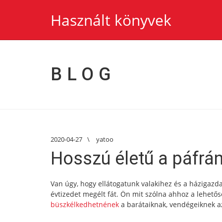
Használt könyvek
BLOG
2020-04-27
\
yatoo
Hosszú életű a páfrá
Van úgy, hogy ellátogatunk valakihez és a házigaz
évtizedet megélt fát. Ön mit szólna ahhoz a lehető
büszkélkedhetnének
a barátaiknak, vendégeiknek az