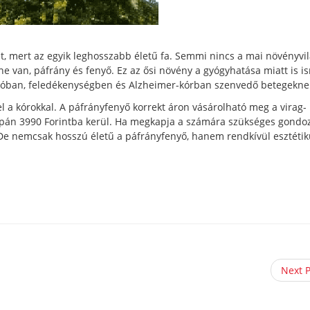
et, mert az egyik leghosszabb életű fa. Semmi nincs a mai növényvi
 van, páfrány és fenyő. Ez az ősi növény a gyógyhatása miatt is is
esszióban, feledékenységben és Alzheimer-kórban szenvedő betegekne
 a kórokkal. A páfrányfenyő korrekt áron vásárolható meg a virag-
pán 3990 Forintba kerül. Ha megkapja a számára szükséges gondoz
 nemcsak hosszú életű a páfrányfenyő, hanem rendkívül esztétiku
Next 