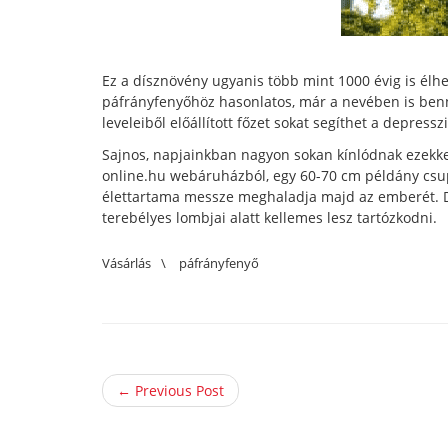
Ez a dísznövény ugyanis több mint 1000 évig is élh
páfrányfenyőhöz hasonlatos, már a nevében is benne
leveleiből előállított főzet sokat segíthet a depr
Sajnos, napjainkban nagyon sokan kínlódnak ezekkel
online.hu webáruházból, egy 60-70 cm példány csu
élettartama messze meghaladja majd az emberét. De
terebélyes lombjai alatt kellemes lesz tartózkodni.
Vásárlás
\
páfrányfenyő
← Previous Post