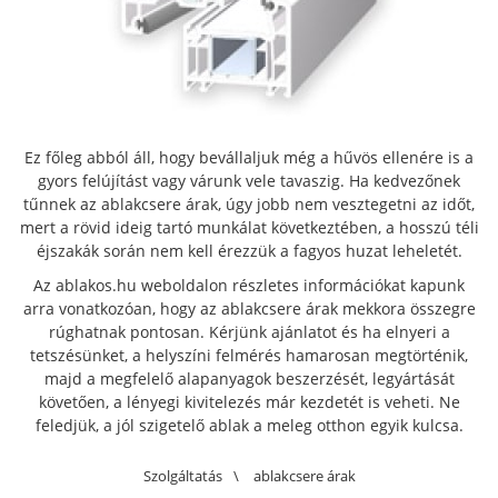
Ez főleg abból áll, hogy bevállaljuk még a hűvös ellenére is a
gyors felújítást vagy várunk vele tavaszig. Ha kedvezőnek
tűnnek az ablakcsere árak, úgy jobb nem vesztegetni az időt,
mert a rövid ideig tartó munkálat következtében, a hosszú téli
éjszakák során nem kell érezzük a fagyos huzat leheletét.
Az ablakos.hu weboldalon részletes információkat kapunk
arra vonatkozóan, hogy az ablakcsere árak mekkora összegre
rúghatnak pontosan. Kérjünk ajánlatot és ha elnyeri a
tetszésünket, a helyszíni felmérés hamarosan megtörténik,
majd a megfelelő alapanyagok beszerzését, legyártását
követően, a lényegi kivitelezés már kezdetét is veheti. Ne
feledjük, a jól szigetelő ablak a meleg otthon egyik kulcsa.
Szolgáltatás
\
ablakcsere árak