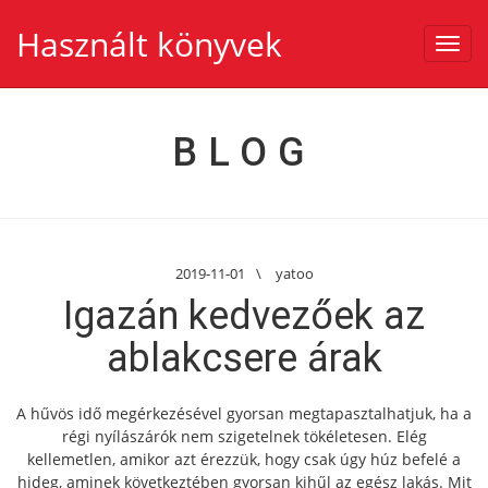
Használt könyvek
Toggl
navig
BLOG
2019-11-01
\
yatoo
Igazán kedvezőek az
ablakcsere árak
A hűvös idő megérkezésével gyorsan megtapasztalhatjuk, ha a
régi nyílászárók nem szigetelnek tökéletesen. Elég
kellemetlen, amikor azt érezzük, hogy csak úgy húz befelé a
hideg, aminek következtében gyorsan kihűl az egész lakás. Mit