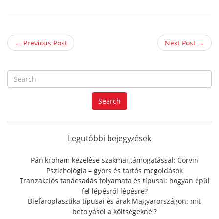
← Previous Post
Next Post →
S
e
a
Search
r
c
h
f
Legutóbbi bejegyzések
o
r
Pánikroham kezelése szakmai támogatással: Corvin
:
Pszichológia – gyors és tartós megoldások
Tranzakciós tanácsadás folyamata és típusai: hogyan épül
fel lépésről lépésre?
Blefaroplasztika típusai és árak Magyarországon: mit
befolyásol a költségeknél?