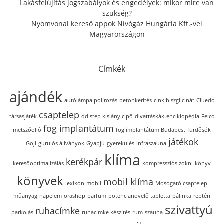
Lakásfelújítás jogszabályok és engedélyek: mikor mire van
szükség?
Nyomvonal kereső appok Nívógáz Hungária Kft.-vel
Magyarországon
Címkék
ajándék
autólámpa polírozás
betonkerítés
cink biszglicinát
Cluedo
csaptelep
társasjáték
dd step kislány cipő
divattáskák
enciklopédia
Felco
fog implantátum
metszőolló
fog implantátum Budapest
fürdősók
játékok
Goji
gurulós állványok
Gyapjú
gyerekülés
infraszauna
klíma
kerékpár
keresőoptimalizálás
kompressziós zokni
könyv
könyvek
mobil klíma
lexikon
mobil
Mosogató csaptelep
műanyag
napelem
orashop
parfüm
potencianövelő tabletta
pálinka
reptéri
szivattyú
ruhacímke
parkolás
ruhacímke készítés
rum
szauna