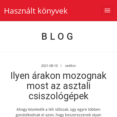
Használt könyvek
Toggl
navig
BLOG
2021-08-10
\
seditor
Ilyen árakon mozognak
most az asztali
csiszológépek
Ahogy közeledik a téli időszak, úgy egyre többen
gondolkodnak el azon, hogy beszerezzenek olyan