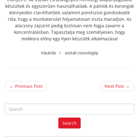
készültek és egyszerűen használhatóak. A pántok és korongok
könnyedén cserélhetőek, valamint porelszívó gondoskodik
róla, hogy a munkaterület folyamatosan tiszta maradjon. Az
alacsony zajszint pedig biztosan nem fogja zavarni a
koncentrálásban. Tapasztalja meg személyesen, hogy
mekkora előny egy ilyen készülék alkalmazása!
Vásárlás
\
asztali csiszológép
← Previous Post
Next Post →
S
e
a
Search
r
c