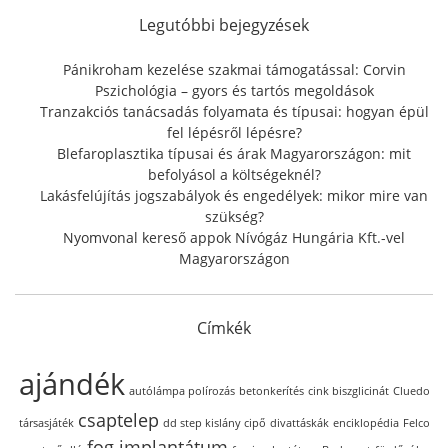
h
f
Legutóbbi bejegyzések
o
r
Pánikroham kezelése szakmai támogatással: Corvin
:
Pszichológia – gyors és tartós megoldások
Tranzakciós tanácsadás folyamata és típusai: hogyan épül
fel lépésről lépésre?
Blefaroplasztika típusai és árak Magyarországon: mit
befolyásol a költségeknél?
Lakásfelújítás jogszabályok és engedélyek: mikor mire van
szükség?
Nyomvonal kereső appok Nívógáz Hungária Kft.-vel
Magyarországon
Címkék
ajándék
autólámpa polírozás
betonkerítés
cink biszglicinát
Cluedo
csaptelep
társasjáték
dd step kislány cipő
divattáskák
enciklopédia
Felco
fog implantátum