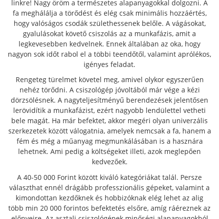
linkre! Nagy öröm a természetes alapanyagokkal dolgozni. A
fa meghálálja a törődést és elég csak minimális hozzáértés,
hogy valóságos csodák születhessenek belőle. A vágásokat,
gyalulásokat követő csiszolás az a munkafázis, amit a
legkevesebben kedvelnek. Ennek általában az oka, hogy
nagyon sok időt rabol el a többi teendőtől, valamint aprólékos,
igényes feladat.
Rengeteg türelmet követel meg, amivel olykor egyszerűen
nehéz törődni. A csiszológép jóvoltából már vége a kézi
dörzsölésnek. A nagyteljesítményű berendezések jelentősen
lerövidítik a munkafázist, ezért nagyobb lendülettel vetheti
bele magát. Ha már befektet, akkor megéri olyan univerzális
szerkezetek között válogatnia, amelyek nemcsak a fa, hanem a
fém és még a műanyag megmunkálásában is a hasznára
lehetnek. Ami pedig a költségeket illeti, azok meglepően
kedvezőek.
A 40-50 000 Forint között kiváló kategóriákat talál. Persze
választhat ennél drágább professzionális gépeket, valamint a
kimondottan kezdőknek és hobbizóknak elég lehet az alig
több min 20 000 forintos befektetés elsőre, amíg ráéreznek az
előnyeire. Az asztali csiszológépek minőségi alapanyagokból