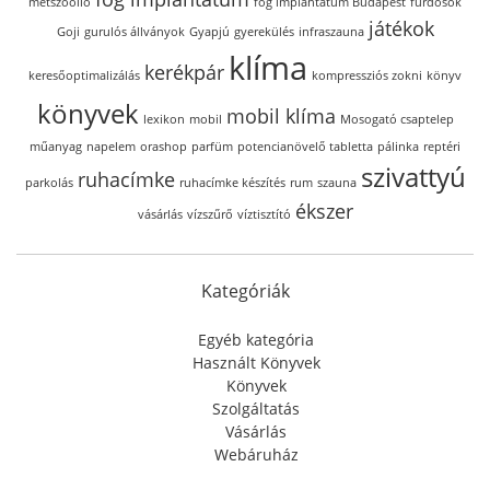
metszőolló
fog implantátum Budapest
fürdősók
játékok
Goji
gurulós állványok
Gyapjú
gyerekülés
infraszauna
klíma
kerékpár
keresőoptimalizálás
kompressziós zokni
könyv
könyvek
mobil klíma
lexikon
mobil
Mosogató csaptelep
műanyag
napelem
orashop
parfüm
potencianövelő tabletta
pálinka
reptéri
szivattyú
ruhacímke
parkolás
ruhacímke készítés
rum
szauna
ékszer
vásárlás
vízszűrő
víztisztító
Kategóriák
Egyéb kategória
Használt Könyvek
Könyvek
Szolgáltatás
Vásárlás
Webáruház