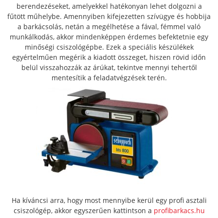
berendezéseket, amelyekkel hatékonyan lehet dolgozni a
fűtött műhelybe. Amennyiben kifejezetten szívügye és hobbija
a barkácsolás, netán a megélhetése a fával, fémmel való
munkálkodás, akkor mindenképpen érdemes befektetnie egy
minőségi csiszológépbe. Ezek a speciális készülékek
egyértelműen megérik a kiadott összeget, hiszen rövid időn
belül visszahozzák az árúkat, tekintve mennyi tehertől
mentesítik a feladatvégzések terén.
Ha kíváncsi arra, hogy most mennyibe kerül egy profi asztali
csiszológép, akkor egyszerűen kattintson a
profibarkacs.hu