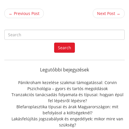
← Previous Post
Next Post →
S
e
a
Search
r
c
h
f
Legutóbbi bejegyzések
o
r
Pánikroham kezelése szakmai támogatással: Corvin
:
Pszichológia – gyors és tartós megoldások
Tranzakciós tanácsadás folyamata és típusai: hogyan épül
fel lépésről lépésre?
Blefaroplasztika típusai és árak Magyarországon: mit
befolyásol a költségeknél?
Lakásfelújítás jogszabályok és engedélyek: mikor mire van
szükség?