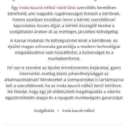
Egy
iroda kaució nélkül rövid távú
szerződés keretében
bérelhető, ami nagyobb rugalmasságot biztosít a bérlőnek.
Fontos azonban tisztában lenni a bérleti szerződéssel
kapcsolatos összes díjjal, a bérleti összegtől kezdve a
szolgáltatási árakon át az esetleges járulékos költségekig.
A Kassai Irodaház fix költségszintet kínál a bérlőknek. Az
épület magas színvonala garantálja a modern technológiai
megoldásokhoz való hozzáférést, a biztonságot és a
munkakomfortot.
Fel van-e szerelve az épület érintésmentes bejárattal, gyors
internettel, esetleg közös pihenőhelyiséggel az
alkalmazottaknak? Mindezeket a szempontokat is tartalmaznia
kell a szerződésnek, ha az iroda kaució nélkül kerül bérlésre.
Ne feledje, hogy egy jól előkészített megállapodás a sikeres
együttműködés alapja és a nyugodt munkavégzés garanciája!
Szolgáltatás
\
iroda kaució nélkül