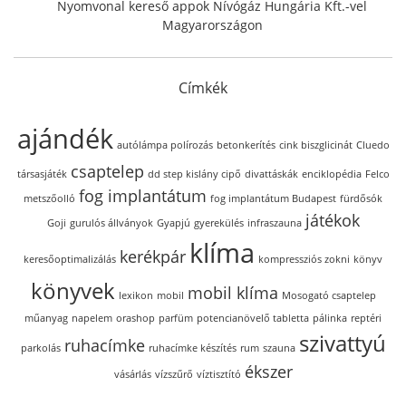
Nyomvonal kereső appok Nívógáz Hungária Kft.-vel
Magyarországon
Címkék
ajándék
autólámpa polírozás
betonkerítés
cink biszglicinát
Cluedo
csaptelep
társasjáték
dd step kislány cipő
divattáskák
enciklopédia
Felco
fog implantátum
metszőolló
fog implantátum Budapest
fürdősók
játékok
Goji
gurulós állványok
Gyapjú
gyerekülés
infraszauna
klíma
kerékpár
keresőoptimalizálás
kompressziós zokni
könyv
könyvek
mobil klíma
lexikon
mobil
Mosogató csaptelep
műanyag
napelem
orashop
parfüm
potencianövelő tabletta
pálinka
reptéri
szivattyú
ruhacímke
parkolás
ruhacímke készítés
rum
szauna
ékszer
vásárlás
vízszűrő
víztisztító