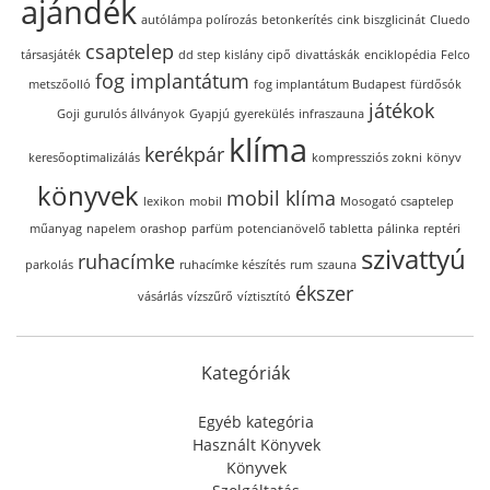
ajándék
autólámpa polírozás
betonkerítés
cink biszglicinát
Cluedo
csaptelep
társasjáték
dd step kislány cipő
divattáskák
enciklopédia
Felco
fog implantátum
metszőolló
fog implantátum Budapest
fürdősók
játékok
Goji
gurulós állványok
Gyapjú
gyerekülés
infraszauna
klíma
kerékpár
keresőoptimalizálás
kompressziós zokni
könyv
könyvek
mobil klíma
lexikon
mobil
Mosogató csaptelep
műanyag
napelem
orashop
parfüm
potencianövelő tabletta
pálinka
reptéri
szivattyú
ruhacímke
parkolás
ruhacímke készítés
rum
szauna
ékszer
vásárlás
vízszűrő
víztisztító
Kategóriák
Egyéb kategória
Használt Könyvek
Könyvek