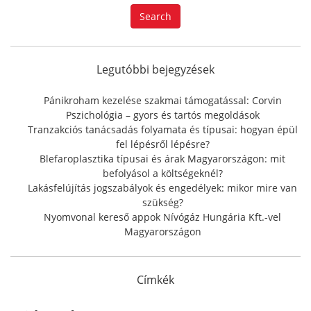
a
Search
r
c
h
f
Legutóbbi bejegyzések
o
r
Pánikroham kezelése szakmai támogatással: Corvin
:
Pszichológia – gyors és tartós megoldások
Tranzakciós tanácsadás folyamata és típusai: hogyan épül
fel lépésről lépésre?
Blefaroplasztika típusai és árak Magyarországon: mit
befolyásol a költségeknél?
Lakásfelújítás jogszabályok és engedélyek: mikor mire van
szükség?
Nyomvonal kereső appok Nívógáz Hungária Kft.-vel
Magyarországon
Címkék