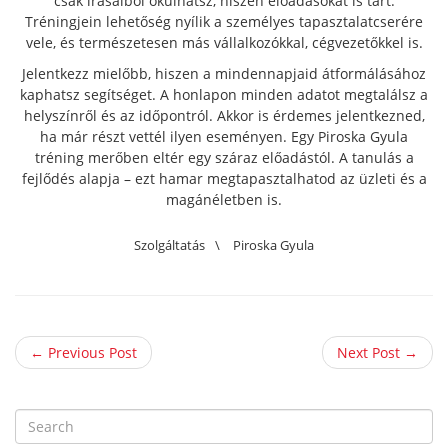
csak írásaiból okulhatsz, hiszen előadásokat is tart.
Tréningjein lehetőség nyílik a személyes tapasztalatcserére
vele, és természetesen más vállalkozókkal, cégvezetőkkel is.
Jelentkezz mielőbb, hiszen a mindennapjaid átformálásához
kaphatsz segítséget. A honlapon minden adatot megtalálsz a
helyszínről és az időpontról. Akkor is érdemes jelentkezned,
ha már részt vettél ilyen eseményen. Egy Piroska Gyula
tréning merőben eltér egy száraz előadástól. A tanulás a
fejlődés alapja – ezt hamar megtapasztalhatod az üzleti és a
magánéletben is.
Szolgáltatás
\
Piroska Gyula
← Previous Post
Next Post →
S
e