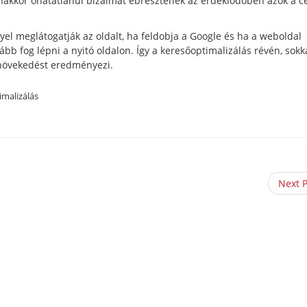
akkor óhatatlanul bizalmat ébresztenek az érdeklődőben azok a c
el meglátogatják az oldalt, ha feldobja a Google és ha a weboldal
ább fog lépni a nyitó oldalon. Így a keresőoptimalizálás révén, sokk
 növekedést eredményezi.
imalizálás
Next 