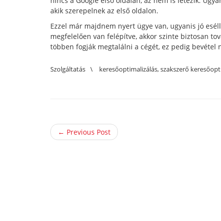
nincs a Google első oldalán, az nem is létezik.
Ugyan
akik szerepelnek az első oldalon.
Ezzel már majdnem nyert ügye van, ugyanis jó esélly
megfelelően van felépítve, akkor szinte biztosan tov
többen fogják megtalálni a cégét, ez pedig bevétel
Szolgáltatás
\
keresőoptimalizálás
,
szakszerő keresőopt
← Previous Post