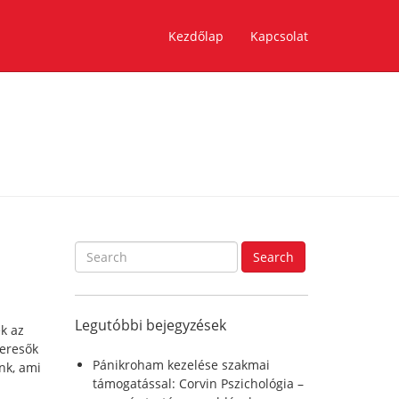
Kezdőlap
Kapcsolat
S
Search
e
a
r
Legutóbbi bejegyzések
c
k az
h
eresők
f
Pánikroham kezelése szakmai
nk, ami
o
támogatással: Corvin Pszichológia –