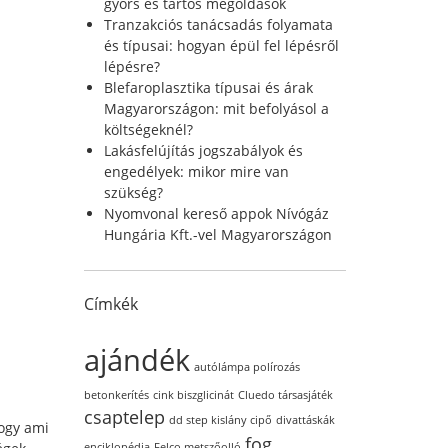
r
gyors és tartós megoldások
:
Tranzakciós tanácsadás folyamata
és típusai: hogyan épül fel lépésről
lépésre?
Blefaroplasztika típusai és árak
Magyarországon: mit befolyásol a
költségeknél?
Lakásfelújítás jogszabályok és
engedélyek: mikor mire van
szükség?
Nyomvonal kereső appok Nívógáz
Hungária Kft.-vel Magyarországon
Címkék
ajándék
autólámpa polírozás
betonkerítés
cink biszglicinát
Cluedo társasjáték
csaptelep
dd step kislány cipő
divattáskák
ogy ami
fog
enciklopédia
Felco metszőolló