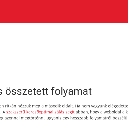
s összetett folyamat
gen ritkán nézzük meg a második oldalt. Ha nem vagyunk elégedette
á. A
szakszerű keresőoptimalizálás segít
abban, hogy a weboldal a k
 fog azonnal megtörténni, ugyanis egy hosszabb folyamatról beszélü