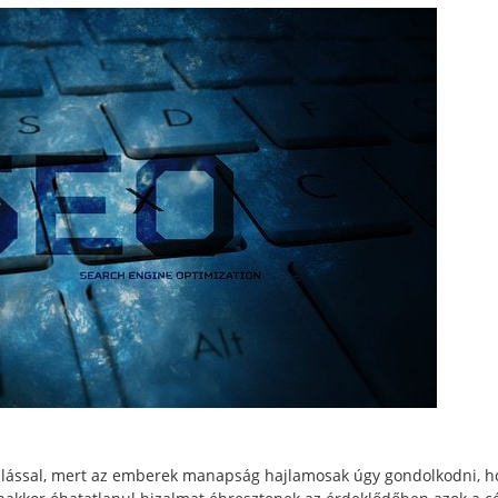
álással, mert az emberek manapság hajlamosak úgy gondolkodni, h