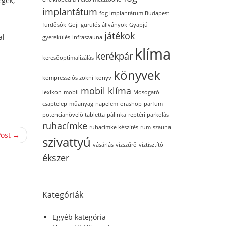
égek,
implantátum
fog implantátum Budapest
fürdősók
Goji
gurulós állványok
Gyapjú
játékok
al
gyerekülés
infraszauna
klíma
kerékpár
keresőoptimalizálás
könyvek
kompressziós zokni
könyv
mobil klíma
lexikon
mobil
Mosogató
csaptelep
műanyag
napelem
orashop
parfüm
potencianövelő tabletta
pálinka
reptéri parkolás
ruhacímke
ruhacímke készítés
rum
szauna
Post →
szivattyú
vásárlás
vízszűrő
víztisztító
ékszer
Kategóriák
Egyéb kategória