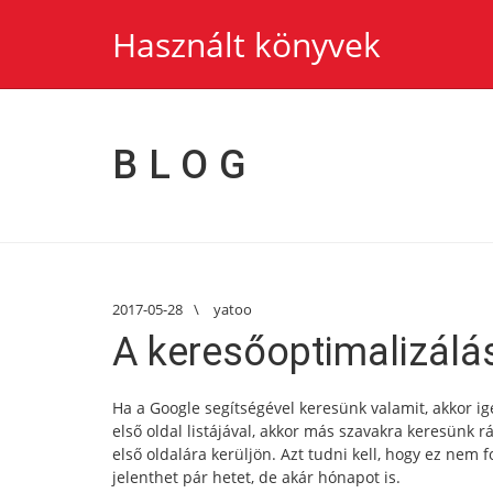
Használt könyvek
BLOG
2017-05-28
\
yatoo
A keresőoptimalizálá
Ha a Google segítségével keresünk valamit, akkor i
első oldal listájával, akkor más szavakra keresünk r
első oldalára kerüljön. Azt tudni kell, hogy ez nem
jelenthet pár hetet, de akár hónapot is.