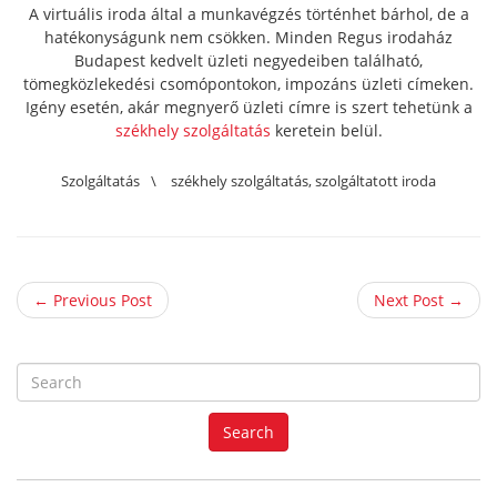
A virtuális iroda által a munkavégzés történhet bárhol, de a
hatékonyságunk nem csökken. Minden Regus irodaház
Budapest kedvelt üzleti negyedeiben található,
tömegközlekedési csomópontokon, impozáns üzleti címeken.
Igény esetén, akár megnyerő üzleti címre is szert tehetünk a
székhely szolgáltatás
keretein belül.
Szolgáltatás
\
székhely szolgáltatás
,
szolgáltatott iroda
← Previous Post
Next Post →
S
e
a
Search
r
c
h