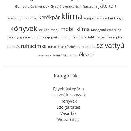
játékok
Goji
gurulós állványok
Gyapjú
gyerekülés
infraszauna
klíma
kerékpár
keresőoptimalizálás
kompressziós zokni
könyv
könyvek
mobil klíma
lexikon
mobil
Mosogató csaptelep
műanyag
napelem
orashop
parfüm
potencianövelő tabletta
pálinka
reptéri
szivattyú
ruhacímke
parkolás
ruhacímke készítés
rum
szauna
ékszer
vásárlás
vízszűrő
víztisztító
Kategóriák
Egyéb kategória
Használt Könyvek
Könyvek
Szolgáltatás
Vásárlás
Webáruház