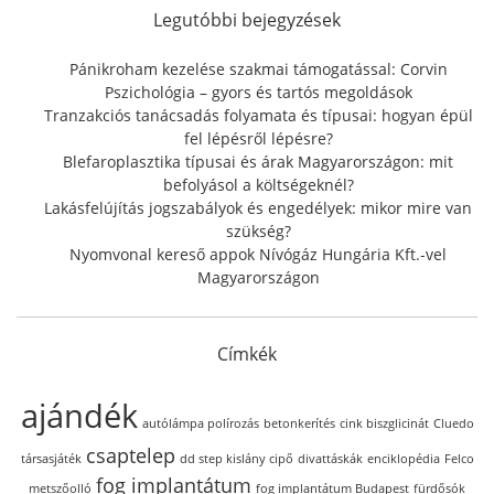
f
Legutóbbi bejegyzések
o
r
Pánikroham kezelése szakmai támogatással: Corvin
:
Pszichológia – gyors és tartós megoldások
Tranzakciós tanácsadás folyamata és típusai: hogyan épül
fel lépésről lépésre?
Blefaroplasztika típusai és árak Magyarországon: mit
befolyásol a költségeknél?
Lakásfelújítás jogszabályok és engedélyek: mikor mire van
szükség?
Nyomvonal kereső appok Nívógáz Hungária Kft.-vel
Magyarországon
Címkék
ajándék
autólámpa polírozás
betonkerítés
cink biszglicinát
Cluedo
csaptelep
társasjáték
dd step kislány cipő
divattáskák
enciklopédia
Felco
fog implantátum
metszőolló
fog implantátum Budapest
fürdősók