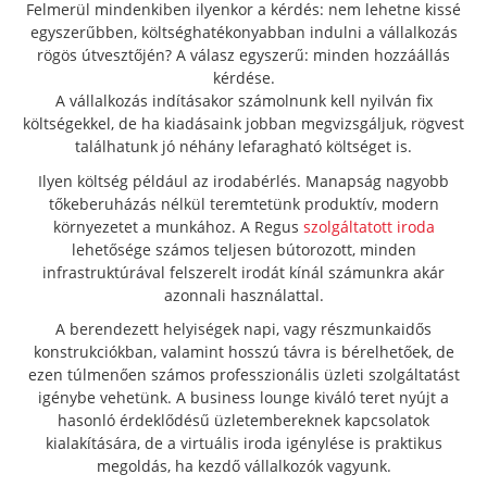
Felmerül mindenkiben ilyenkor a kérdés: nem lehetne kissé
egyszerűbben, költséghatékonyabban indulni a vállalkozás
rögös útvesztőjén? A válasz egyszerű: minden hozzáállás
kérdése.
A vállalkozás indításakor számolnunk kell nyilván fix
költségekkel, de ha kiadásaink jobban megvizsgáljuk, rögvest
találhatunk jó néhány lefaragható költséget is.
Ilyen költség például az irodabérlés. Manapság nagyobb
tőkeberuházás nélkül teremtetünk produktív, modern
környezetet a munkához. A Regus
szolgáltatott iroda
lehetősége számos teljesen bútorozott, minden
infrastruktúrával felszerelt irodát kínál számunkra akár
azonnali használattal.
A berendezett helyiségek napi, vagy részmunkaidős
konstrukciókban, valamint hosszú távra is bérelhetőek, de
ezen túlmenően számos professzionális üzleti szolgáltatást
igénybe vehetünk. A business lounge kiváló teret nyújt a
hasonló érdeklődésű üzletembereknek kapcsolatok
kialakítására, de a virtuális iroda igénylése is praktikus
megoldás, ha kezdő vállalkozók vagyunk.