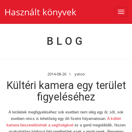
Használt könyvek
Toggl
navig
BLOG
2014-08-26
\
yatoo
Kültéri kamera egy terület
figyeléséhez
A területek megfigyeléséhez sok esetben nem elég egy őr, sőt, sok
esetben nincs is lehetőség egy őrt fizetni folyamatosan.
A kültéri
kamera beszerelésének a segítségével
ez a gond megoldódik, hiszen
gyakorlatilag bárhová felszerelhetőek ezek a rendszerek. Rengeteg