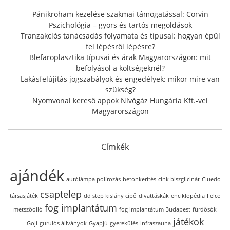
o
r
Pánikroham kezelése szakmai támogatással: Corvin
:
Pszichológia – gyors és tartós megoldások
Tranzakciós tanácsadás folyamata és típusai: hogyan épül
fel lépésről lépésre?
Blefaroplasztika típusai és árak Magyarországon: mit
befolyásol a költségeknél?
Lakásfelújítás jogszabályok és engedélyek: mikor mire van
szükség?
Nyomvonal kereső appok Nívógáz Hungária Kft.-vel
Magyarországon
Címkék
ajándék
autólámpa polírozás
betonkerítés
cink biszglicinát
Cluedo
csaptelep
társasjáték
dd step kislány cipő
divattáskák
enciklopédia
Felco
fog implantátum
metszőolló
fog implantátum Budapest
fürdősók
játékok
Goji
gurulós állványok
Gyapjú
gyerekülés
infraszauna