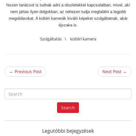
hiszen tanácsot is tudnak adni a részletekkel kapcsolatban, mivel, aki
nem jártas ilyen dolgokban, az nehezen tudja megtalálni a legjobb
megoldásokat. A kültéri kamerák kiváló képeket szolgáltatnak, akár
éjszaka is.
Szolgáltatás
\
kültéri kamera
← Previous Post
Next Post →
S
e
a
Search
r
c
h
f
Legutóbbi bejegyzések