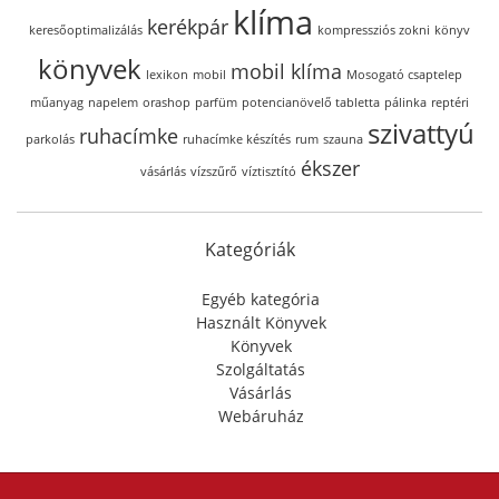
klíma
kerékpár
keresőoptimalizálás
kompressziós zokni
könyv
könyvek
mobil klíma
lexikon
mobil
Mosogató csaptelep
műanyag
napelem
orashop
parfüm
potencianövelő tabletta
pálinka
reptéri
szivattyú
ruhacímke
parkolás
ruhacímke készítés
rum
szauna
ékszer
vásárlás
vízszűrő
víztisztító
Kategóriák
Egyéb kategória
Használt Könyvek
Könyvek
Szolgáltatás
Vásárlás
Webáruház