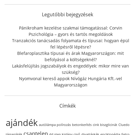
c
h
f
Legutóbbi bejegyzések
o
r
Pánikroham kezelése szakmai támogatással: Corvin
:
Pszichológia – gyors és tartós megoldások
Tranzakciós tanácsadás folyamata és típusai: hogyan épül
fel lépésről lépésre?
Blefaroplasztika típusai és árak Magyarországon: mit
befolyásol a költségeknél?
Lakásfelújítás jogszabályok és engedélyek: mikor mire van
szükség?
Nyomvonal kereső appok Nívógáz Hungária Kft.-vel
Magyarországon
Címkék
ajándék
autólámpa polírozás
betonkerítés
cink biszglicinát
Cluedo
csaptelep
társasjáték
dd step kislány cipő
divattáskák
enciklopédia
Felco