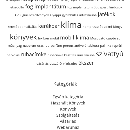
fog implantátum
metszőolló
fog implantátum Budapest
fürdősók
játékok
Goji
gurulós állványok
Gyapjú
gyerekülés
infraszauna
klíma
kerékpár
keresőoptimalizálás
kompressziós zokni
könyv
könyvek
mobil klíma
lexikon
mobil
Mosogató csaptelep
műanyag
napelem
orashop
parfüm
potencianövelő tabletta
pálinka
reptéri
szivattyú
ruhacímke
parkolás
ruhacímke készítés
rum
szauna
ékszer
vásárlás
vízszűrő
víztisztító
Kategóriák
Egyéb kategória
Használt Könyvek
Könyvek
Szolgáltatás
Vásárlás
Webáruház