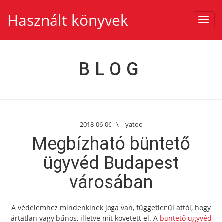
Használt könyvek
Toggl
navig
BLOG
2018-06-06
\
yatoo
Megbízható büntető
ügyvéd Budapest
városában
A védelemhez mindenkinek joga van, függetlenül attól, hogy
ártatlan vagy bűnös, illetve mit követett el. A
büntető ügyvéd