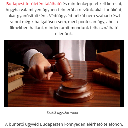
Budapest területén található
és mindenképp fel kell keresni,
hogyha valamilyen ügyben felmerül a nevünk, akár tanúként,
akár gyanúsítottként. Védőügyvéd nélkül nem szabad részt
venni még kihallgatáson sem, mert pontosan úgy, ahol a
filmekben hallani, minden amit mondunk felhasználható
ellenünk.
Kiváló ügyvédi iroda
A büntető ügyvéd Budapesten könnyedén elérhető telefonon,