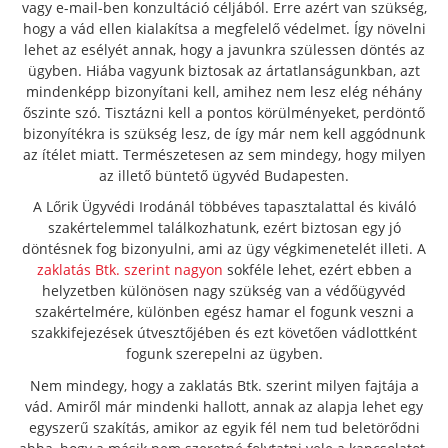
vagy e-mail-ben konzultáció céljából. Erre azért van szükség,
hogy a vád ellen kialakítsa a megfelelő védelmet. Így növelni
lehet az esélyét annak, hogy a javunkra szülessen döntés az
ügyben. Hiába vagyunk biztosak az ártatlanságunkban, azt
mindenképp bizonyítani kell, amihez nem lesz elég néhány
őszinte szó. Tisztázni kell a pontos körülményeket, perdöntő
bizonyítékra is szükség lesz, de így már nem kell aggódnunk
az ítélet miatt. Természetesen az sem mindegy, hogy milyen
az illető büntető ügyvéd Budapesten.
A Lőrik Ügyvédi Irodánál többéves tapasztalattal és kiváló
szakértelemmel találkozhatunk, ezért biztosan egy jó
döntésnek fog bizonyulni, ami az ügy végkimenetelét illeti. A
zaklatás Btk. szerint nagyon
sokféle lehet, ezért ebben a
helyzetben különösen nagy szükség van a védőügyvéd
szakértelmére, különben egész hamar el fogunk veszni a
szakkifejezések útvesztőjében és ezt követően vádlottként
fogunk szerepelni az ügyben.
Nem mindegy, hogy a zaklatás Btk. szerint milyen fajtája a
vád. Amiről már mindenki hallott, annak az alapja lehet egy
egyszerű szakítás, amikor az egyik fél nem tud beletörődni