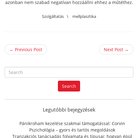
azonban nem szabad negatívan hozzáállni ehhez a műtéthez.
Szolgáltatás
\
mellplasztika
← Previous Post
Next Post →
S
e
a
Search
r
c
h
f
Legutóbbi bejegyzések
o
r
Pánikroham kezelése szakmai támogatással: Corvin
:
Pszichológia – gyors és tartós megoldások
Tranzakciós tanácsadás folyamata és típusai: hogyan épül