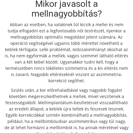
Mikor javasolt a
mellnagyobbítás?
Abban az esetben, ha valakinek túl kicsik a mellei és nem
tudja elfogadni ezt a legfontosabb női testrészét, ilyenkor a
mellnagyobbítás optimális megoldást jelent számára. Az
operáció segítségével ugyanis több mérettel növelhető a
keblek térfogata. Lelki problémát, önbizalomhiányt okozhat az
is, ha nem egyformák a mellek, vagyis szemmel látható eltérés
van a két kebel között. Ugyanakkor tudni kell, hogy a
természetben nincs tökéletes szimmetria és a kis eltérés nem
is zavaró. Nagyobb eltéréseknél viszont az aszimmetria-
korrekció segíthet.
Szülés után, a kor előrehaladtával vagy nagyobb fogyást
követően megereszkedhetnek a mellek, mivel veszítenek a
feszességükből. Mellimplantátum-beültetéssel visszaállítható
az eredeti állapot, a keblek újra teltek és feszesek lesznek.
Egyéb korrekciókkal szintén kombinálható a mellnagyobbítás,
például, ha a mellbimbóudvar aszimmetrikus vagy túl nagy,
de át lehet formázni a mellbimbót is, ha annak méretével vagy