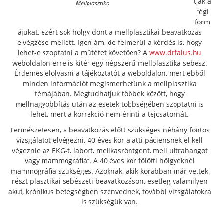
tják a
Mellplasztika
régi
form
ájukat, ezért sok hölgy dönt a mellplasztikai beavatkozás
elvégzése mellett. Igen ám, de felmerül a kérdés is, hogy
lehet-e szoptatni a műtétet követően? A
www.drfalus.hu
weboldalon erre is kitér egy népszerű mellplasztika sebész.
Érdemes elolvasni a tájékoztatót a weboldalon, mert ebből
minden információt megismerhetünk a mellplasztika
témájában. Megtudhatjuk többek között, hogy
mellnagyobbítás után az esetek többségében szoptatni is
lehet, mert a korrekció nem érinti a tejcsatornát.
Természetesen, a beavatkozás előtt szükséges néhány fontos
vizsgálatot elvégezni. 40 éves kor alatti páciensnek el kell
végeznie az EKG-t, labort, mellkasröntgent, mell ultrahangot
vagy mammográfiát. A 40 éves kor fölötti hölgyeknél
mammográfia szükséges. Azoknak, akik korábban már vettek
részt plasztikai sebészeti beavatkozáson, esetleg valamilyen
akut, krónikus betegségben szenvednek, további vizsgálatokra
is szükségük van.