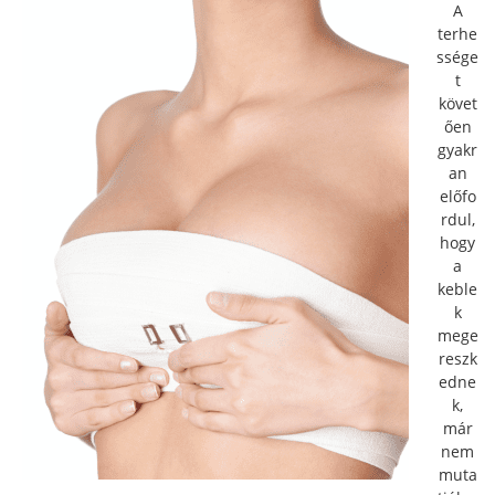
A
terhe
ssége
t
követ
ően
gyakr
an
előfo
rdul,
hogy
a
keble
k
mege
reszk
edne
k,
már
nem
muta