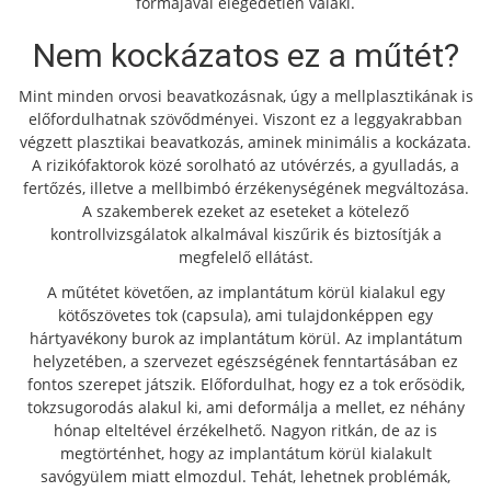
formájával elégedetlen valaki.
Nem kockázatos ez a műtét?
Mint minden orvosi beavatkozásnak, úgy a mellplasztikának is
előfordulhatnak szövődményei. Viszont ez a leggyakrabban
végzett plasztikai beavatkozás, aminek minimális a kockázata.
A rizikófaktorok közé sorolható az utóvérzés, a gyulladás, a
fertőzés, illetve a mellbimbó érzékenységének megváltozása.
A szakemberek ezeket az eseteket a kötelező
kontrollvizsgálatok alkalmával kiszűrik és biztosítják a
megfelelő ellátást.
A műtétet követően, az implantátum körül kialakul egy
kötőszövetes tok (capsula), ami tulajdonképpen egy
hártyavékony burok az implantátum körül. Az implantátum
helyzetében, a szervezet egészségének fenntartásában ez
fontos szerepet játszik. Előfordulhat, hogy ez a tok erősödik,
tokzsugorodás alakul ki, ami deformálja a mellet, ez néhány
hónap elteltével érzékelhető. Nagyon ritkán, de az is
megtörténhet, hogy az implantátum körül kialakult
savógyülem miatt elmozdul. Tehát, lehetnek problémák,