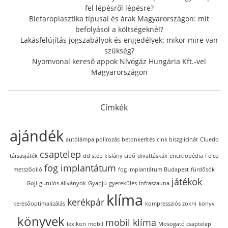
fel lépésről lépésre?
Blefaroplasztika típusai és árak Magyarországon: mit
befolyásol a költségeknél?
Lakásfelújítás jogszabályok és engedélyek: mikor mire van
szükség?
Nyomvonal kereső appok Nívógáz Hungária Kft.-vel
Magyarországon
Címkék
ajándék
autólámpa polírozás
betonkerítés
cink biszglicinát
Cluedo
csaptelep
társasjáték
dd step kislány cipő
divattáskák
enciklopédia
Felco
fog implantátum
metszőolló
fog implantátum Budapest
fürdősók
játékok
Goji
gurulós állványok
Gyapjú
gyerekülés
infraszauna
klíma
kerékpár
keresőoptimalizálás
kompressziós zokni
könyv
könyvek
mobil klíma
lexikon
mobil
Mosogató csaptelep