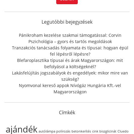
r
c
h
f
Legutóbbi bejegyzések
o
r
Pánikroham kezelése szakmai támogatással: Corvin
:
Pszichológia – gyors és tartós megoldások
Tranzakciós tanácsadás folyamata és típusai: hogyan épül
fel lépésről lépésre?
Blefaroplasztika típusai és árak Magyarországon: mit
befolyásol a költségeknél?
Lakásfelújítás jogszabályok és engedélyek: mikor mire van
szükség?
Nyomvonal kereső appok Nívógáz Hungária Kft.-vel
Magyarországon
Címkék
ajándék
autólámpa polírozás
betonkerítés
cink biszglicinát
Cluedo