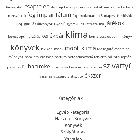
csaptelep
társasjáték
dd step kislány cipő
divattáskák
enciklopédia
Felco
fog implantátum
metszőolló
fog implantátum Budapest
fürdősók
játékok
Goji
gurulós állványok
Gyapjú
gyerekülés
infraszauna
klíma
kerékpár
keresőoptimalizálás
kompressziós zokni
könyv
könyvek
mobil klíma
lexikon
mobil
Mosogató csaptelep
műanyag
napelem
orashop
parfüm
potencianövelő tabletta
pálinka
reptéri
szivattyú
ruhacímke
parkolás
ruhacímke készítés
rum
szauna
ékszer
vásárlás
vízszűrő
víztisztító
Kategóriák
Egyéb kategória
Használt Könyvek
Könyvek
Szolgáltatás
Vásárlás