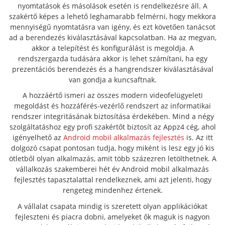
nyomtatások és másolások esetén is rendelkezésre áll. A
szakértő képes a lehető leghamarabb felmérni, hogy mekkora
mennyiségű nyomtatásra van igény, és ezt követően tanácsot
ad a berendezés kiválasztásával kapcsolatban. Ha az megvan,
akkor a telepítést és konfigurálást is megoldja. A
rendszergazda tudására akkor is lehet számítani, ha egy
prezentációs berendezés és a hangrendszer kiválasztásával
van gondja a kuncsaftnak.
A hozzáértő ismeri az összes modern videofelügyeleti
megoldást és hozzáférés-vezérlő rendszert az informatikai
rendszer integritásának biztosítása érdekében. Mind a négy
szolgáltatáshoz egy profi szakértőt biztosít az Appz4 cég, ahol
igényelhető az
Android mobil alkalmazás fejlesztés
is. Az itt
dolgozó csapat pontosan tudja, hogy miként is lesz egy jó kis
ötletből olyan alkalmazás, amit több százezren letölthetnek. A
vállalkozás szakemberei hét év Android mobil alkalmazás
fejlesztés tapasztalattal rendelkeznek, ami azt jelenti, hogy
rengeteg mindenhez értenek.
A vállalat csapata mindig is szeretett olyan applikációkat
fejleszteni és piacra dobni, amelyeket ők maguk is nagyon