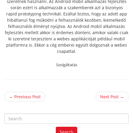
szeretnek használni. Az Android mobil alkalmazás fejlesztés
során ezért is alkalmazzák a szakemberek azt a bizonyos
rapid prototyping technikát. Ezáltal biztos, hogy az adott app
hibátlanul fog működni a felhasználók kezében, kiemelkedő
felhasználói élményt nyújtva. Az Android mobil alkalmazás
fejlesztés mellett akkor is érdemes dönteni, amikor valaki csak
ki szeretné terjeszteni a webes applikációját például mobil
platformra is. Ekkor a cég emberei együtt dolgoznak a webes
csapattal.
Szolgáltatás
← Previous Post
Next Post →
S
e
a
Search