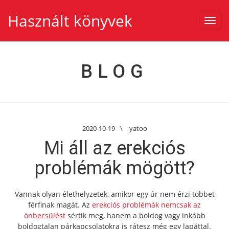
Használt könyvek
Toggl
navig
BLOG
2020-10-19
\
yatoo
Mi áll az erekciós
problémák mögött?
Vannak olyan élethelyzetek, amikor egy úr nem érzi többet
férfinak magát. Az
erekciós problémák nemcsak az
önbecsülést
sértik meg, hanem a boldog vagy inkább
boldogtalan párkapcsolatokra is rátesz még egy lapáttal.