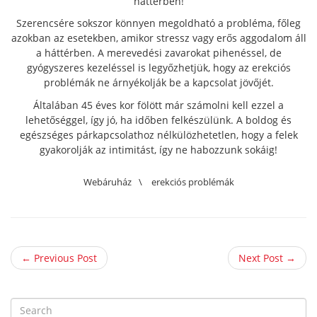
háttérben!
Szerencsére sokszor könnyen megoldható a probléma, főleg
azokban az esetekben, amikor stressz vagy erős aggodalom áll
a háttérben. A merevedési zavarokat pihenéssel, de
gyógyszeres kezeléssel is legyőzhetjük, hogy az erekciós
problémák ne árnyékolják be a kapcsolat jövőjét.
Általában 45 éves kor fölött már számolni kell ezzel a
lehetőséggel, így jó, ha időben felkészülünk. A boldog és
egészséges párkapcsolathoz nélkülözhetetlen, hogy a felek
gyakorolják az intimitást, így ne habozzunk sokáig!
Webáruház
\
erekciós problémák
← Previous Post
Next Post →
S