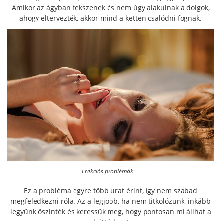
Amikor az ágyban fekszenek és nem úgy alakulnak a dolgok,
ahogy eltervezték, akkor mind a ketten csalódni fognak.
Erekciós problémák
Ez a probléma egyre több urat érint, így nem szabad
megfeledkezni róla. Az a legjobb, ha nem titkolózunk, inkább
legyünk őszinték és keressük meg, hogy pontosan mi állhat a