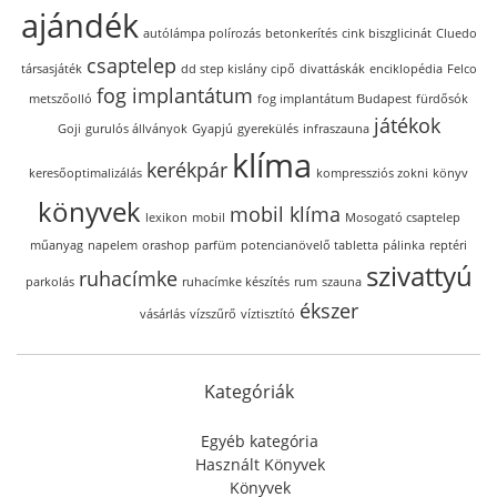
ajándék
autólámpa polírozás
betonkerítés
cink biszglicinát
Cluedo
csaptelep
társasjáték
dd step kislány cipő
divattáskák
enciklopédia
Felco
fog implantátum
metszőolló
fog implantátum Budapest
fürdősók
játékok
Goji
gurulós állványok
Gyapjú
gyerekülés
infraszauna
klíma
kerékpár
keresőoptimalizálás
kompressziós zokni
könyv
könyvek
mobil klíma
lexikon
mobil
Mosogató csaptelep
műanyag
napelem
orashop
parfüm
potencianövelő tabletta
pálinka
reptéri
szivattyú
ruhacímke
parkolás
ruhacímke készítés
rum
szauna
ékszer
vásárlás
vízszűrő
víztisztító
Kategóriák
Egyéb kategória
Használt Könyvek
Könyvek