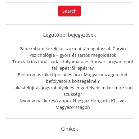
e
a
Search
r
c
h
f
Legutóbbi bejegyzések
o
r
Pánikroham kezelése szakmai támogatással: Corvin
:
Pszichológia – gyors és tartós megoldások
Tranzakciós tanácsadás folyamata és típusai: hogyan épül
fel lépésről lépésre?
Blefaroplasztika típusai és árak Magyarországon: mit
befolyásol a költségeknél?
Lakásfelújítás jogszabályok és engedélyek: mikor mire van
szükség?
Nyomvonal kereső appok Nívógáz Hungária Kft.-vel
Magyarországon
Címkék