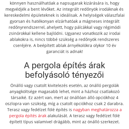
könnyen használhatóak a napsugarak kizárására is, hogy
megvédjék a bent lévőket. Az integrált redőnyök irodáknak és
kereskedelmi épületeknek is ideálisak. A helyiségek válaszfalai
gyorsan és hatékonyan elzárhatóak a mágneses integrált
redőnyrendszerrel, ahelyett, hogy pálcákkal vagy régimódi
zsinórokkal kellene bajlódni. Ugyanez vonatkozik az irodai
ablakokra is, nincs többé szükség a redőnyök rendszeres
cseréjére. A beépített ablak árnyékolókra olykor 10 év
garanciát is adnak!
A pergola építés árak
befolyásoló tényezői
Önálló vagy csatolt kivitelezés esetén, az önálló pergolák
anyagköltsége magasabb lehet, mint a házhoz csatlakozó
társaiké. Ez azért van, mert az önállóan álló opciókhoz 4
oszlopra van szükség, míg a csatolt opciókhoz csak 2 darabra.
Terasz vagy fedélzet fölé építés is
nagyban meghatározza a
pergola építés árak
alakulását. A terasz vagy fedélzet fölé
épített típus valamivel drágább, mint az önálló szerkezet.