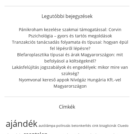
c
h
f
Legutóbbi bejegyzések
o
r
Pánikroham kezelése szakmai támogatással: Corvin
:
Pszichológia – gyors és tartós megoldások
Tranzakciós tanácsadás folyamata és típusai: hogyan épül
fel lépésről lépésre?
Blefaroplasztika típusai és árak Magyarországon: mit
befolyásol a költségeknél?
Lakásfelújítás jogszabályok és engedélyek: mikor mire van
szükség?
Nyomvonal kereső appok Nívógáz Hungária Kft.-vel
Magyarországon
Címkék
ajándék
autólámpa polírozás
betonkerítés
cink biszglicinát
Cluedo