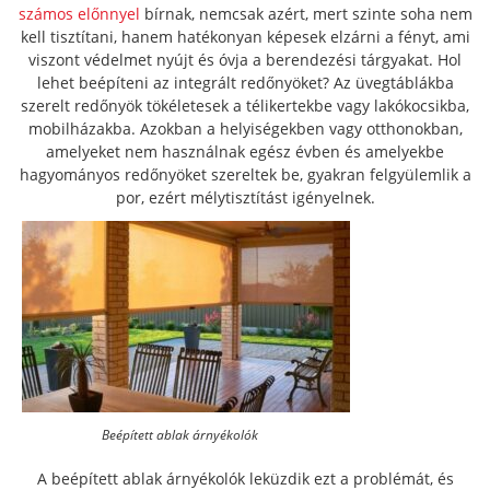
számos előnnyel
bírnak, nemcsak azért, mert szinte soha nem
kell tisztítani, hanem hatékonyan képesek elzárni a fényt, ami
viszont védelmet nyújt és óvja a berendezési tárgyakat. Hol
lehet beépíteni az integrált redőnyöket? Az üvegtáblákba
szerelt redőnyök tökéletesek a télikertekbe vagy lakókocsikba,
mobilházakba. Azokban a helyiségekben vagy otthonokban,
amelyeket nem használnak egész évben és amelyekbe
hagyományos redőnyöket szereltek be, gyakran felgyülemlik a
por, ezért mélytisztítást igényelnek.
Beépített ablak árnyékolók
A beépített ablak árnyékolók leküzdik ezt a problémát, és