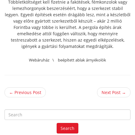
Többletköltséget kell fizetnie a fakötések, fémkonzolok vagy
lemezhorgonyok beszerzéséért, hogy a szerkezet stabil
legyen. Egyedi építések esetén drágább lesz, mint a készletből
vagy előre gyártott szerkezetből készült – akár 2 millió
Forintba vagy többe is kerülhet. A pergola építés árak
emelkedése attól függően változik, hogy mennyire
testreszabott a szerkezet, hiszen az egyedi elképzelések,
igények a gyártási folyamatokat megdrágítják.
Webáruház
\
beépített ablak árnyékolók
← Previous Post
Next Post →
S
e
a
Search
r