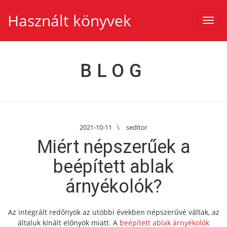
Használt könyvek
Toggl
navig
BLOG
2021-10-11
\
seditor
Miért népszerűek a
beépített ablak
árnyékolók?
Az integrált redőnyök az utóbbi években népszerűvé váltak, az
általuk kínált előnyök miatt. A
beépített ablak árnyékolók