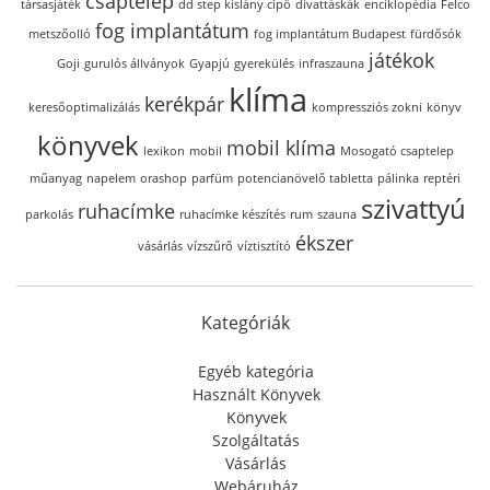
csaptelep
társasjáték
dd step kislány cipő
divattáskák
enciklopédia
Felco
fog implantátum
metszőolló
fog implantátum Budapest
fürdősók
játékok
Goji
gurulós állványok
Gyapjú
gyerekülés
infraszauna
klíma
kerékpár
keresőoptimalizálás
kompressziós zokni
könyv
könyvek
mobil klíma
lexikon
mobil
Mosogató csaptelep
műanyag
napelem
orashop
parfüm
potencianövelő tabletta
pálinka
reptéri
szivattyú
ruhacímke
parkolás
ruhacímke készítés
rum
szauna
ékszer
vásárlás
vízszűrő
víztisztító
Kategóriák
Egyéb kategória
Használt Könyvek
Könyvek
Szolgáltatás
Vásárlás
Webáruház