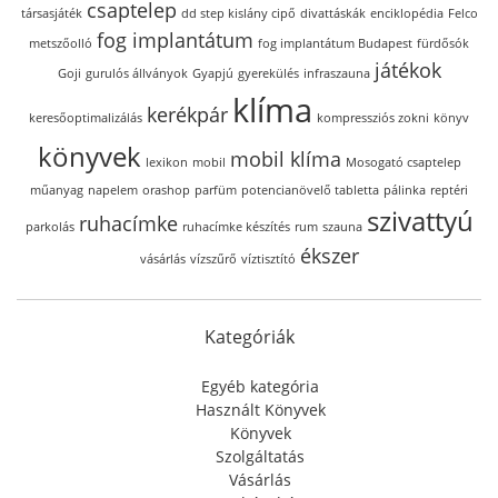
csaptelep
társasjáték
dd step kislány cipő
divattáskák
enciklopédia
Felco
fog implantátum
metszőolló
fog implantátum Budapest
fürdősók
játékok
Goji
gurulós állványok
Gyapjú
gyerekülés
infraszauna
klíma
kerékpár
keresőoptimalizálás
kompressziós zokni
könyv
könyvek
mobil klíma
lexikon
mobil
Mosogató csaptelep
műanyag
napelem
orashop
parfüm
potencianövelő tabletta
pálinka
reptéri
szivattyú
ruhacímke
parkolás
ruhacímke készítés
rum
szauna
ékszer
vásárlás
vízszűrő
víztisztító
Kategóriák
Egyéb kategória
Használt Könyvek
Könyvek
Szolgáltatás
Vásárlás