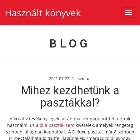
Használt könyvek
Toggl
navig
BLOG
2021-07-27
\
seditor
Mihez kezdhetünk a
pasztákkal?
A kreatív tevékenységek során ma sok mindent fel tudunk
használni. Ez
alól a paszták sem
kivételek, amelyek rengeteg
színben, állagban kaphatóak. A Deluxe pasztát már 8 színben
is megtalálhatjuk: trüffel, lagúnakék, smaragdzöld, gyöngy,