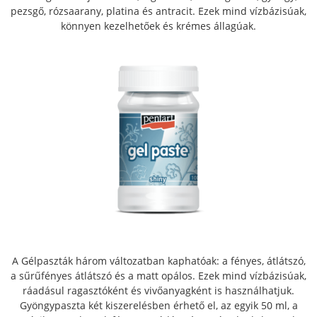
pezsgő, rózsaarany, platina és antracit. Ezek mind vízbázisúak,
könnyen kezelhetőek és krémes állagúak.
A Gélpaszták három változatban kaphatóak: a fényes, átlátszó,
a sűrűfényes átlátszó és a matt opálos. Ezek mind vízbázisúak,
ráadásul ragasztóként és vivőanyagként is használhatjuk.
Gyöngypaszta két kiszerelésben érhető el, az egyik 50 ml, a