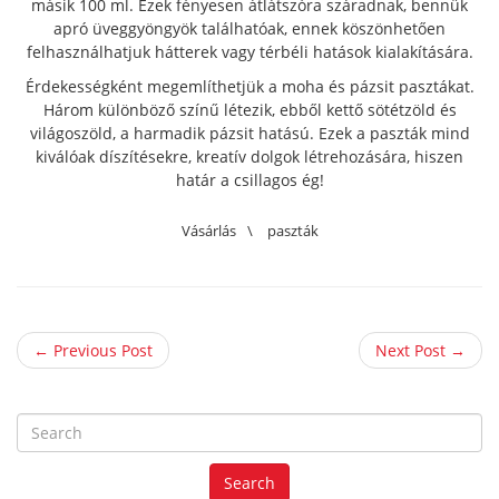
másik 100 ml. Ezek fényesen átlátszóra száradnak, bennük
apró üveggyöngyök találhatóak, ennek köszönhetően
felhasználhatjuk hátterek vagy térbéli hatások kialakítására.
Érdekességként megemlíthetjük a moha és pázsit pasztákat.
Három különböző színű létezik, ebből kettő sötétzöld és
világoszöld, a harmadik pázsit hatású. Ezek a paszták mind
kiválóak díszítésekre, kreatív dolgok létrehozására, hiszen
határ a csillagos ég!
Vásárlás
\
paszták
← Previous Post
Next Post →
S
e
a
Search
r