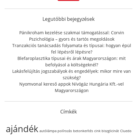
c
h
f
Legutóbbi bejegyzések
o
r
Pánikroham kezelése szakmai támogatással: Corvin
:
Pszichológia – gyors és tartós megoldások
Tranzakciós tanácsadás folyamata és típusai: hogyan épül
fel lépésről lépésre?
Blefaroplasztika típusai és árak Magyarországon: mit
befolyásol a költségeknél?
Lakásfelújítás jogszabályok és engedélyek: mikor mire van
szükség?
Nyomvonal kereső appok Nívógáz Hungária Kft.-vel
Magyarországon
Címkék
ajándék
autólámpa polírozás
betonkerítés
cink biszglicinát
Cluedo