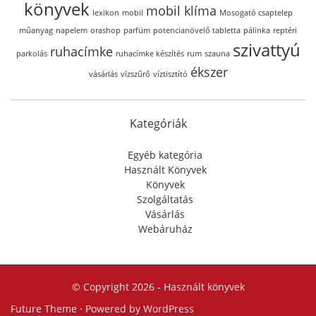
könyvek
mobil klíma
lexikon
mobil
Mosogató csaptelep
műanyag
napelem
orashop
parfüm
potencianövelő tabletta
pálinka
reptéri
szivattyú
ruhacímke
parkolás
ruhacímke készítés
rum
szauna
ékszer
vásárlás
vízszűrő
víztisztító
Kategóriák
Egyéb kategória
Használt Könyvek
Könyvek
Szolgáltatás
Vásárlás
Webáruház
© Copyright 2026 -
Használt könyvek
Future Theme
⋅ Powered by
WordPress