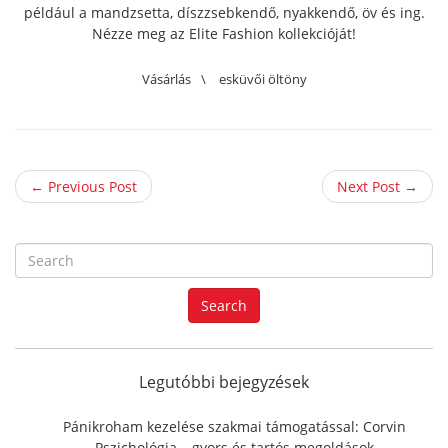
például a mandzsetta, díszzsebkendő, nyakkendő, öv és ing.
Nézze meg az Elite Fashion kollekcióját!
Vásárlás
\
esküvői öltöny
← Previous Post
Next Post →
S
e
a
Search
r
c
h
f
Legutóbbi bejegyzések
o
r
Pánikroham kezelése szakmai támogatással: Corvin
:
Pszichológia – gyors és tartós megoldások