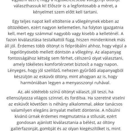
választhassuk ki! Először is a legfontosabb a méret, a
kényelmet szem előtt kell tartani.
Egy teljes napot kell eltöltenie a vőlegénynek ebben az
öltözékben, ezért nagyon kellemetlen, ha folyton igazgatnia
kell, mert egy számmal nagyobb vagy kisebb a kelleténél. A
fazon kiválasztása testalkattól függ, hiszen mindenkinek más
áll jól. Érdemes több öltönyt is felpróbálni ahhoz, hogy végül a
legelőnyösebb mellett döntsön a vőlegény. Az alapanyag
fontosságához kétség sem férhet, célszerű olyat választani,
amely tökéletes komfortérzetet biztosít a nagy napon.
Lényeges, hogy jól szellőző, nehezen gyűrődő alapanyagból
készüljön az esküvői öltöny, mint ahogyan az is, hogy
harmóniában legyen a menyasszonyi ruhával.
Az, aki sötétebb színű öltönyt választ, jól teszi, ha
ellensúlyozza világos színnel, és fordítva. Ha szeretné viselni
az esküvőt követően is néhány alkalommal, akkor tanácsos
valamilyen elegáns árnyalat mellett döntenie. A nősülni
kívánó úrnak érdemes megmutatnia a stílusát, ezért
gondosan ajánlott kiválasztania a bélést, az öltöny
gallérfazonját, gombját és az olyan kiegészítőket is, mint