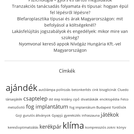
Tranzakciós tanácsadás folyamata és típusai: hogyan épül
fel lépésről lépésre?
Blefaroplasztika típusai és árak Magyarországon: mit
befolyásol a költségeknél?
Lakásfelújítás jogszabályok és engedélyek: mikor mire van
szükség?
Nyomvonal kereső appok Nívógáz Hungária Kft.-vel
Magyarországon
Címkék
ajándék
autólámpa polírozás
betonkerítés
cink biszglicinát
Cluedo
csaptelep
társasjáték
dd step kislány cipő
divattáskák
enciklopédia
Felco
fog implantátum
metszőolló
fog implantátum Budapest
fürdősók
játékok
Goji
gurulós állványok
Gyapjú
gyerekülés
infraszauna
klíma
kerékpár
keresőoptimalizálás
kompressziós zokni
könyv