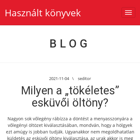
Használt könyvek
Toggl
navig
BLOG
2021-11-04
\
seditor
Milyen a „tökéletes”
esküvői öltöny?
Nagyon sok vőlegény rábízza a döntést a menyasszonyára a
vőlegényi öltözet kiválasztásában, mondván, hogy a hölgyek
ezt amúgy is jobban tudják. Ugyanakkor nem megoldhatatlan
küldetés az esküvői öltöny kiválasztása, az urak akkor is meg