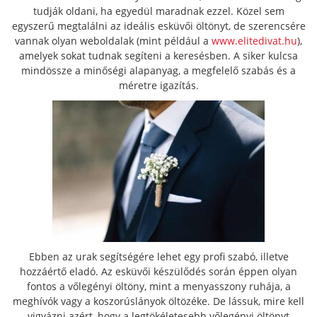
tudják oldani, ha egyedül maradnak ezzel. Közel sem
egyszerű megtalálni az ideális esküvői öltönyt, de szerencsére
vannak olyan weboldalak (mint például a
www.elitedivat.hu
),
amelyek sokat tudnak segíteni a keresésben. A siker kulcsa
mindössze a minőségi alapanyag, a megfelelő szabás és a
méretre igazítás.
Ebben az urak segítségére lehet egy profi szabó, illetve
hozzáértő eladó. Az esküvői készülődés során éppen olyan
fontos a vőlegényi öltöny, mint a menyasszony ruhája, a
meghívók vagy a koszorúslányok öltözéke. De lássuk, mire kell
vigyázni azért, hogy a legtökéletesebb vőlegényi öltönyt