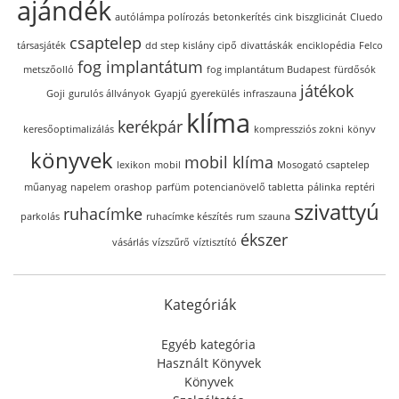
ajándék
autólámpa polírozás
betonkerítés
cink biszglicinát
Cluedo
csaptelep
társasjáték
dd step kislány cipő
divattáskák
enciklopédia
Felco
fog implantátum
metszőolló
fog implantátum Budapest
fürdősók
játékok
Goji
gurulós állványok
Gyapjú
gyerekülés
infraszauna
klíma
kerékpár
keresőoptimalizálás
kompressziós zokni
könyv
könyvek
mobil klíma
lexikon
mobil
Mosogató csaptelep
műanyag
napelem
orashop
parfüm
potencianövelő tabletta
pálinka
reptéri
szivattyú
ruhacímke
parkolás
ruhacímke készítés
rum
szauna
ékszer
vásárlás
vízszűrő
víztisztító
Kategóriák
Egyéb kategória
Használt Könyvek
Könyvek