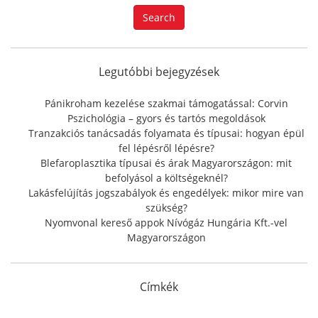
a
Search
r
c
h
f
Legutóbbi bejegyzések
o
r
Pánikroham kezelése szakmai támogatással: Corvin
:
Pszichológia – gyors és tartós megoldások
Tranzakciós tanácsadás folyamata és típusai: hogyan épül
fel lépésről lépésre?
Blefaroplasztika típusai és árak Magyarországon: mit
befolyásol a költségeknél?
Lakásfelújítás jogszabályok és engedélyek: mikor mire van
szükség?
Nyomvonal kereső appok Nívógáz Hungária Kft.-vel
Magyarországon
Címkék