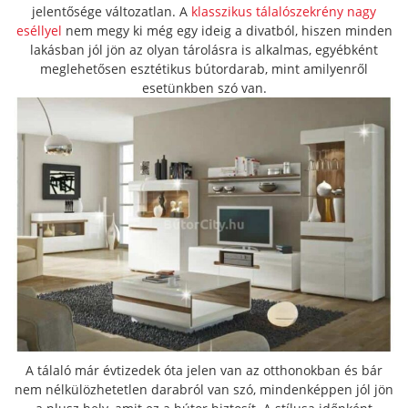
jelentősége változatlan. A
klasszikus tálalószekrény nagy
eséllyel
nem megy ki még egy ideig a divatból, hiszen minden
lakásban jól jön az olyan tárolásra is alkalmas, egyébként
meglehetősen esztétikus bútordarab, mint amilyenről
esetünkben szó van.
A tálaló már évtizedek óta jelen van az otthonokban és bár
nem nélkülözhetetlen darabról van szó, mindenképpen jól jön