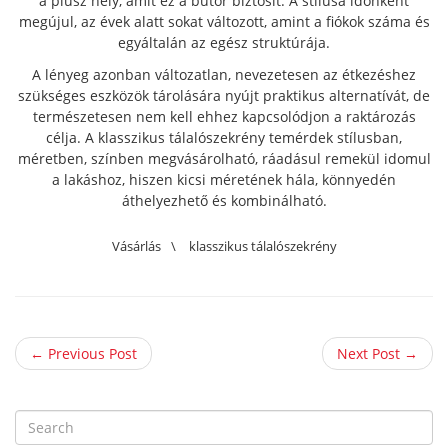
a plusz hely, amit ez a bútor biztosít. A stílusa időnként
megújul, az évek alatt sokat változott, amint a fiókok száma és
egyáltalán az egész struktúrája.
A lényeg azonban változatlan, nevezetesen az étkezéshez
szükséges eszközök tárolására nyújt praktikus alternatívát, de
természetesen nem kell ehhez kapcsolódjon a raktározás
célja. A klasszikus tálalószekrény temérdek stílusban,
méretben, színben megvásárolható, ráadásul remekül idomul
a lakáshoz, hiszen kicsi méretének hála, könnyedén
áthelyezhető és kombinálható.
Vásárlás
\
klasszikus tálalószekrény
← Previous Post
Next Post →
S
e