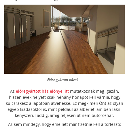
Előre gyártott házak
Az
előregyártott ház előnyei itt
mutatkoznak meg igazán,
hiszen évek helyett csak néhány hónapot kell várnia, hogy
kulcsrakész állapotban átvehesse. Ez megkíméli Önt az olyan
egyéb kiadásoktól is, mint például az albérlet, amiben lakni
kényszerül addig, amíg teljesen át nem bútorozhat.
Az sem mindegy, hogy emellett már fizetnie kell a törlesztő