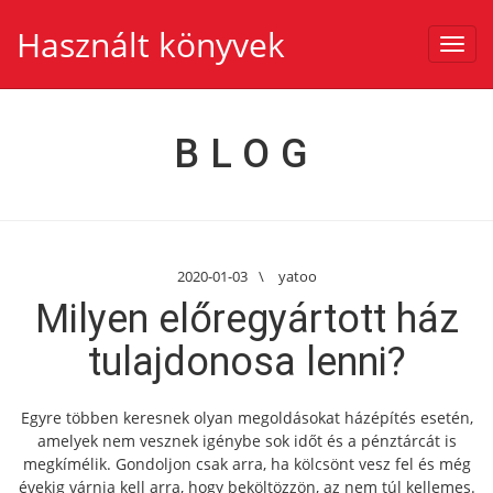
Használt könyvek
Toggl
navig
BLOG
2020-01-03
\
yatoo
Milyen előregyártott ház
tulajdonosa lenni?
Egyre többen keresnek olyan megoldásokat házépítés esetén,
amelyek nem vesznek igénybe sok időt és a pénztárcát is
megkímélik. Gondoljon csak arra, ha kölcsönt vesz fel és még
évekig várnia kell arra, hogy beköltözzön, az nem túl kellemes.