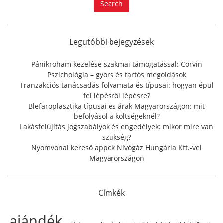
Search
r
c
h
f
Legutóbbi bejegyzések
o
r
Pánikroham kezelése szakmai támogatással: Corvin
:
Pszichológia – gyors és tartós megoldások
Tranzakciós tanácsadás folyamata és típusai: hogyan épül
fel lépésről lépésre?
Blefaroplasztika típusai és árak Magyarországon: mit
befolyásol a költségeknél?
Lakásfelújítás jogszabályok és engedélyek: mikor mire van
szükség?
Nyomvonal kereső appok Nívógáz Hungária Kft.-vel
Magyarországon
Címkék
ajándék