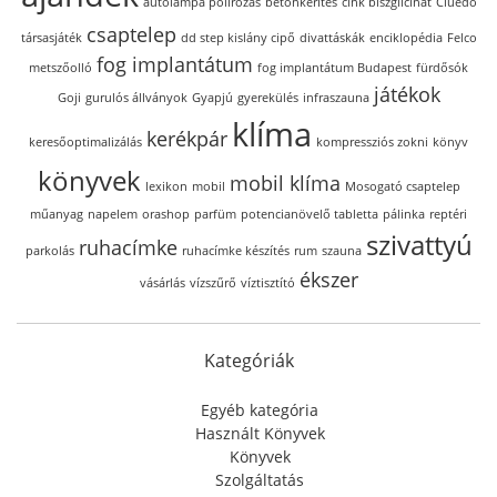
autólámpa polírozás
betonkerítés
cink biszglicinát
Cluedo
csaptelep
társasjáték
dd step kislány cipő
divattáskák
enciklopédia
Felco
fog implantátum
metszőolló
fog implantátum Budapest
fürdősók
játékok
Goji
gurulós állványok
Gyapjú
gyerekülés
infraszauna
klíma
kerékpár
keresőoptimalizálás
kompressziós zokni
könyv
könyvek
mobil klíma
lexikon
mobil
Mosogató csaptelep
műanyag
napelem
orashop
parfüm
potencianövelő tabletta
pálinka
reptéri
szivattyú
ruhacímke
parkolás
ruhacímke készítés
rum
szauna
ékszer
vásárlás
vízszűrő
víztisztító
Kategóriák
Egyéb kategória
Használt Könyvek
Könyvek
Szolgáltatás