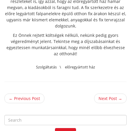
részleteket is, így azzal, hogy az előregyártott ház hamar
megvan, a kiadásokból is faragni tud. A fix szerkezetre és az
előre legyártott falpanelekre épülő otthon fix árakon készül el,
ugyanis már kiismert elemekkel, anyagokkal és fix tervrajzzal
dolgozunk.
Ez Önnek rejtett költségek nélküli, nekünk pedig gyors
végeredményt jelent. Tekintse meg a díjszabásainkat és
egyeztessen munkatársainkkal, hogy minél előbb élvezhesse
az otthonát!
Szolgáltatás
\
előregyártott ház
← Previous Post
Next Post →
S
e
a