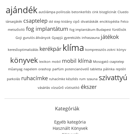
ajándék
autólámpa polírozás
betonkerítés
cink biszglicinát
Cluedo
csaptelep
társasjáték
dd step kislány cipő
divattáskák
enciklopédia
Felco
fog implantátum
metszőolló
fog implantátum Budapest
fürdősók
játékok
Goji
gurulós állványok
Gyapjú
gyerekülés
infraszauna
klíma
kerékpár
keresőoptimalizálás
kompressziós zokni
könyv
könyvek
mobil klíma
lexikon
mobil
Mosogató csaptelep
műanyag
napelem
orashop
parfüm
potencianövelő tabletta
pálinka
reptéri
szivattyú
ruhacímke
parkolás
ruhacímke készítés
rum
szauna
ékszer
vásárlás
vízszűrő
víztisztító
Kategóriák
Egyéb kategória
Használt Könyvek