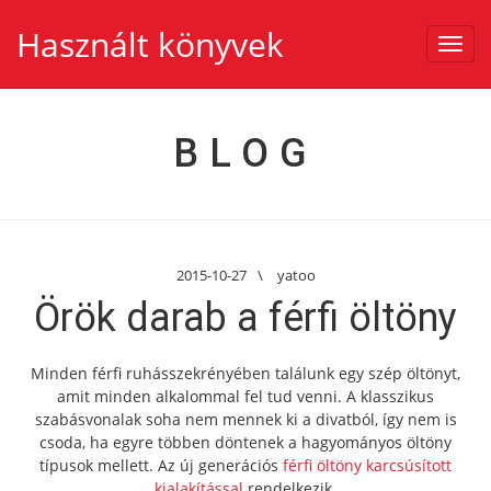
Használt könyvek
Toggl
navig
BLOG
2015-10-27
\
yatoo
Örök darab a férfi öltöny
Minden férfi ruhásszekrényében találunk egy szép öltönyt,
amit minden alkalommal fel tud venni. A klasszikus
szabásvonalak soha nem mennek ki a divatból, így nem is
csoda, ha egyre többen döntenek a hagyományos öltöny
típusok mellett. Az új generációs
férfi öltöny karcsúsított
kialakítással
rendelkezik.