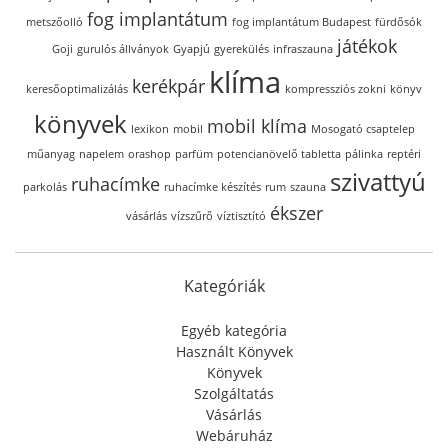
fog implantátum
metszőolló
fog implantátum Budapest
fürdősók
játékok
Goji
gurulós állványok
Gyapjú
gyerekülés
infraszauna
klíma
kerékpár
keresőoptimalizálás
kompressziós zokni
könyv
könyvek
mobil klíma
lexikon
mobil
Mosogató csaptelep
műanyag
napelem
orashop
parfüm
potencianövelő tabletta
pálinka
reptéri
szivattyú
ruhacímke
parkolás
ruhacímke készítés
rum
szauna
ékszer
vásárlás
vízszűrő
víztisztító
Kategóriák
Egyéb kategória
Használt Könyvek
Könyvek
Szolgáltatás
Vásárlás
Webáruház