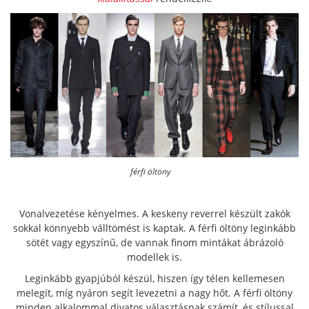
férfi öltöny
Vonalvezetése kényelmes. A keskeny reverrel készült zakók
sokkal könnyebb válltömést is kaptak. A férfi öltöny leginkább
sötét vagy egyszínű, de vannak finom mintákat ábrázoló
modellek is.
Leginkább gyapjúból készül, hiszen így télen kellemesen
melegít, míg nyáron segít levezetni a nagy hőt. A férfi öltöny
minden alkalommal divatos választásnak számít, és stílussal