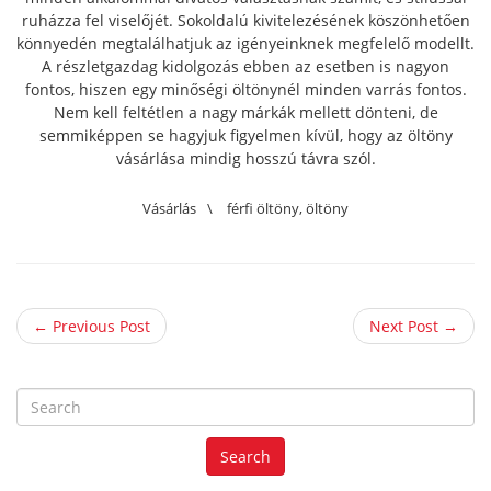
ruházza fel viselőjét. Sokoldalú kivitelezésének köszönhetően
könnyedén megtalálhatjuk az igényeinknek megfelelő modellt.
A részletgazdag kidolgozás ebben az esetben is nagyon
fontos, hiszen egy minőségi öltönynél minden varrás fontos.
Nem kell feltétlen a nagy márkák mellett dönteni, de
semmiképpen se hagyjuk figyelmen kívül, hogy az öltöny
vásárlása mindig hosszú távra szól.
Vásárlás
\
férfi öltöny
,
öltöny
← Previous Post
Next Post →
S
e
a
Search
r
c