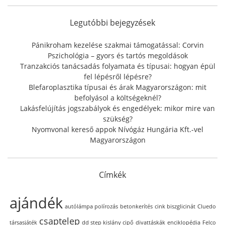
h
f
Legutóbbi bejegyzések
o
r
Pánikroham kezelése szakmai támogatással: Corvin
:
Pszichológia – gyors és tartós megoldások
Tranzakciós tanácsadás folyamata és típusai: hogyan épül
fel lépésről lépésre?
Blefaroplasztika típusai és árak Magyarországon: mit
befolyásol a költségeknél?
Lakásfelújítás jogszabályok és engedélyek: mikor mire van
szükség?
Nyomvonal kereső appok Nívógáz Hungária Kft.-vel
Magyarországon
Címkék
ajándék
autólámpa polírozás
betonkerítés
cink biszglicinát
Cluedo
csaptelep
társasjáték
dd step kislány cipő
divattáskák
enciklopédia
Felco