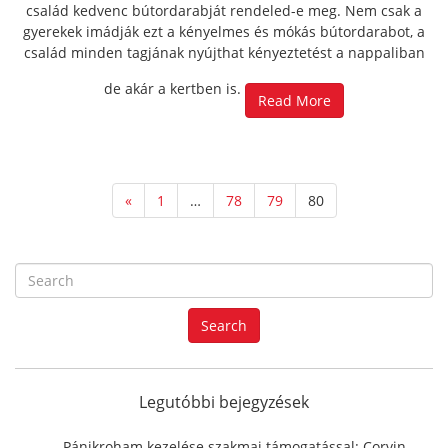
család kedvenc bútordarabját rendeled-e meg. Nem csak a
gyerekek imádják ezt a kényelmes és mókás bútordarabot, a
család minden tagjának nyújthat kényeztetést a nappaliban
de akár a kertben is.
Read More
«
1
…
78
79
80
S
e
a
Search
r
c
h
f
Legutóbbi bejegyzések
o
r
Pánikroham kezelése szakmai támogatással: Corvin