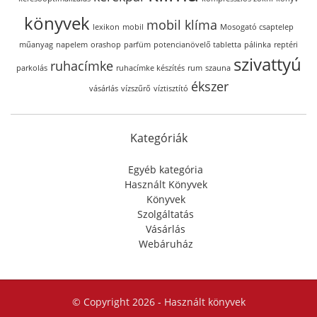
könyvek
mobil klíma
lexikon
mobil
Mosogató csaptelep
műanyag
napelem
orashop
parfüm
potencianövelő tabletta
pálinka
reptéri
szivattyú
ruhacímke
parkolás
ruhacímke készítés
rum
szauna
ékszer
vásárlás
vízszűrő
víztisztító
Kategóriák
Egyéb kategória
Használt Könyvek
Könyvek
Szolgáltatás
Vásárlás
Webáruház
© Copyright 2026 -
Használt könyvek