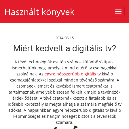
Használt könyvek
Toggl
navig
2014-08-15
Miért kedvelt a digitális tv?
A tévé technológiák esetén számos különböző típust
ismerhetünk meg, amelyek mind eltérő tv csomagokkal
szolgálnak. Az
egyre népszerűbb digitális tv
kiváló
csomagajánlatokkal szolgál minden tévénéző számára. A
csomagok ismert és kevésbé ismert csatornákat is
tartalmaznak, amelyek biztosan felkeltik majd a tévénézők
érdeklődését. A tévé csatornák között a fiatalabb és az
idősebb korosztály is megtalálhatja a számára megfelelő tv
adókat. A napjainkban egyre népszerűbb digitális tv kiváló
képminőséget és hangminőséget biztosít a tévénézők
számára.