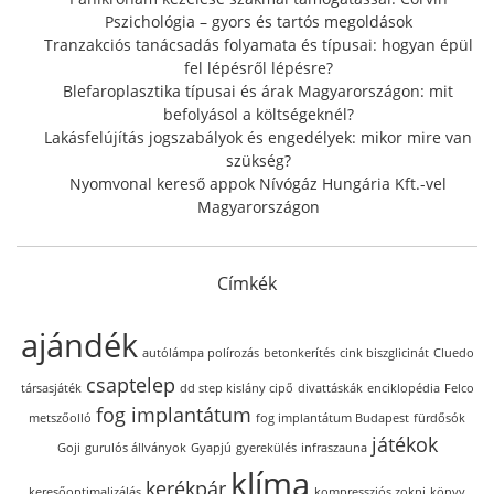
:
Pszichológia – gyors és tartós megoldások
Tranzakciós tanácsadás folyamata és típusai: hogyan épül
fel lépésről lépésre?
Blefaroplasztika típusai és árak Magyarországon: mit
befolyásol a költségeknél?
Lakásfelújítás jogszabályok és engedélyek: mikor mire van
szükség?
Nyomvonal kereső appok Nívógáz Hungária Kft.-vel
Magyarországon
Címkék
ajándék
autólámpa polírozás
betonkerítés
cink biszglicinát
Cluedo
csaptelep
társasjáték
dd step kislány cipő
divattáskák
enciklopédia
Felco
fog implantátum
metszőolló
fog implantátum Budapest
fürdősók
játékok
Goji
gurulós állványok
Gyapjú
gyerekülés
infraszauna
klíma
kerékpár
keresőoptimalizálás
kompressziós zokni
könyv