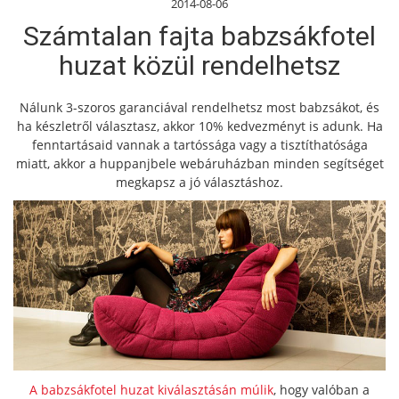
2014-08-06
Számtalan fajta babzsákfotel
huzat közül rendelhetsz
Nálunk 3-szoros garanciával rendelhetsz most babzsákot, és
ha készletről választasz, akkor 10% kedvezményt is adunk. Ha
fenntartásaid vannak a tartóssága vagy a tisztíthatósága
miatt, akkor a huppanjbele webáruházban minden segítséget
megkapsz a jó választáshoz.
A babzsákfotel huzat kiválasztásán múlik
, hogy valóban a